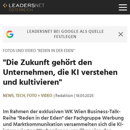
Zum
Inhalt
Zur
Fußzeilen-
Navigation
LEADERSNET BEI GOOGLE ALS QUELLE
Zur
FESTLEGEN
Hauptnavigation
FOTOS UND VIDEO "REDEN IN DER EDEN"
"Die Zukunft gehört den
Unternehmen, die KI verstehen
und kultivieren"
NEWS,
TECH,
FOTO + VIDEO
| Redaktion
| 18.05.2025
Im Rahmen der exklusiven WK Wien Business-Talk-
Reihe "Reden in der Eden" der Fachgruppe Werbung
und Marktkommunikation versammelten sich die KI-