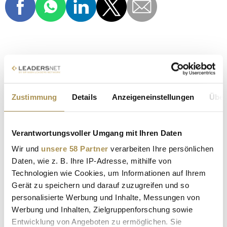
Reden in der Eden
1) "Reden in der Eden" – After Work-Networking mit
Zustimmung
Details
Anzeigeneinstellungen
Über
Avataren im Metaverse - Siehe
hier
.
2) "Reden in der Eden" - Networking mit KI und der
Verantwortungsvoller Umgang mit Ihren Daten
Zukunft kreativer Arbeit - Siehe
hier
.
Wir und
unsere 58 Partner
verarbeiten Ihre persönlichen
3) "Reden in der Eden" mit Roman Szeliga - Siehe
hier
.
Daten, wie z. B. Ihre IP-Adresse, mithilfe von
Technologien wie Cookies, um Informationen auf Ihrem
4) "Reden in der Eden" zum Thema "Gaming –
Innovationen für die Werbebranche" - Siehe
hier
.
Gerät zu speichern und darauf zuzugreifen und so
personalisierte Werbung und Inhalte, Messungen von
5) "Reden in der Eden" – Die Wiener Werber setzen auf
Werbung und Inhalten, Zielgruppenforschung sowie
Künstliche Intelligenz - Siehe
hier
.
Entwicklung von Angeboten zu ermöglichen. Sie