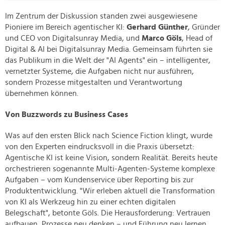
Im Zentrum der Diskussion standen zwei ausgewiesene
Pioniere im Bereich agentischer KI:
Gerhard Günther
, Gründer
und CEO von Digitalsunray Media, und
Marco Göls
, Head of
Digital & AI bei Digitalsunray Media. Gemeinsam führten sie
das Publikum in die Welt der "AI Agents" ein – intelligenter,
vernetzter Systeme, die Aufgaben nicht nur ausführen,
sondern Prozesse mitgestalten und Verantwortung
übernehmen können.
Von Buzzwords zu Business Cases
Was auf den ersten Blick nach Science Fiction klingt, wurde
von den Experten eindrucksvoll in die Praxis übersetzt:
Agentische KI ist keine Vision, sondern Realität. Bereits heute
orchestrieren sogenannte Multi-Agenten-Systeme komplexe
Aufgaben – vom Kundenservice über Reporting bis zur
Produktentwicklung. "Wir erleben aktuell die Transformation
von KI als Werkzeug hin zu einer echten digitalen
Belegschaft", betonte Göls. Die Herausforderung: Vertrauen
aufbauen, Prozesse neu denken – und Führung neu lernen.