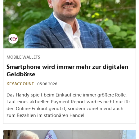
verarbeitet werden, und legen Sie Ihre Präferenzen im
Abschnitt Einzelheiten
fest.
Wir verwenden Cookies, um Inhalte und Anzeigen zu
personalisieren, Funktionen für soziale Medien anbieten
zu können und die Zugriffe auf unsere Website zu
analysieren. Außerdem geben wir Informationen zu Ihrer
Verwendung unserer Website an unsere Partner für
MOBILE WALLETS
soziale Medien, Werbung und Analysen weiter. Unsere
Smartphone wird immer mehr zur digitalen
Partner führen diese Informationen möglicherweise mit
Geldbörse
weiteren Daten zusammen, die Sie ihnen bereitgestellt
haben oder die sie im Rahmen Ihrer Nutzung der Dienste
KEYACCOUNT
| 05.08.2026
gesammelt haben.
Das Handy spielt beim Einkauf eine immer größere Rolle.
Laut eines aktuellen Payment Report wird es nicht nur für
den Online-Einkauf genutzt, sondern zunehmend auch
zum Bezahlen im stationären Handel.