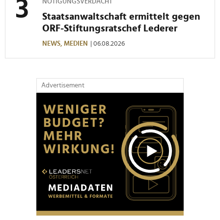
NÖTIGUNGSVERDACHT
analysieren. Außerdem geben wir Informationen zu Ihrer
Staatsanwaltschaft ermittelt gegen
Verwendung unserer Website an unsere Partner für
ORF-Stiftungsratschef Lederer
soziale Medien, Werbung und Analysen weiter. Unsere
Partner führen diese Informationen möglicherweise mit
NEWS,
MEDIEN
| 06.08.2026
weiteren Daten zusammen, die Sie ihnen bereitgestellt
haben oder die sie im Rahmen Ihrer Nutzung der Dienste
gesammelt haben.
Advertisement