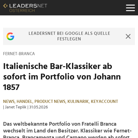
Zum
Inhalt
Zur
Fußzeilen-
Navigation
LEADERSNET BEI GOOGLE ALS QUELLE
Zur
FESTLEGEN
Hauptnavigation
FERNET-BRANCA
Italienische Bar-Klassiker ab
sofort im Portfolio von Johann
1857
NEWS,
HANDEL,
PRODUCT NEWS,
KULINARIK,
KEYACCOUNT
| Janet Teplik
| 31.05.2026
Das weltbekannte Portfolio von Fratelli Branca
wechselt im Land den Besitzer. Klassiker wie Fernet-
Branca, Brancamenta und Carpano werden ab sofort