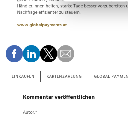
Händler:innen helfen, starke Tage besser vorzubereiten
Wir verwenden Cookies, um I
Nachfrage effizienter zu steuern.
und die Zugriffe auf unsere 
Website an unsere Partner fü
www.globalpayments.at
möglicherweise mit weiteren
der Dienste gesammelt habe
EINKAUFEN
KARTENZAHLUNG
GLOBAL PAYMEN
Kommentar veröffentlichen
Autor:
*