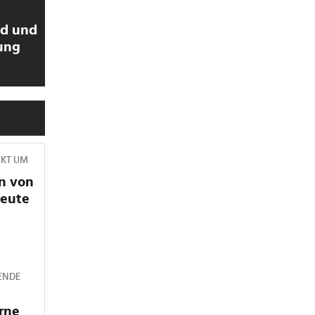
ld und
ung
RKT UM
n von
heute
ENDE
rne