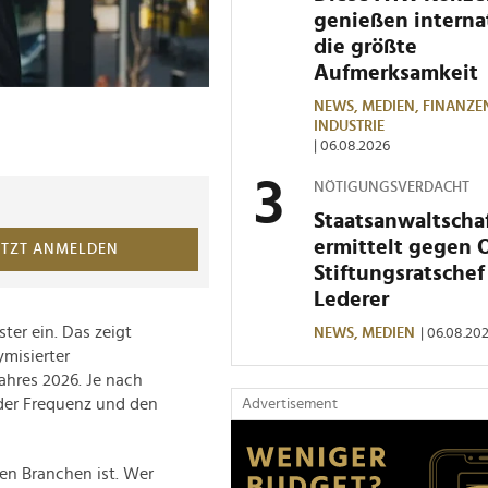
genießen interna
die größte
Aufmerksamkeit
NEWS,
MEDIEN,
FINANZE
INDUSTRIE
| 06.08.2026
NÖTIGUNGSVERDACHT
Staatsanwaltscha
ermittelt gegen 
ETZT ANMELDEN
Stiftungsratschef
Lederer
er ein. Das zeigt
NEWS,
MEDIEN
| 06.08.20
misierter
ahres 2026. Je nach
 der Frequenz und den
Advertisement
en Branchen ist. Wer