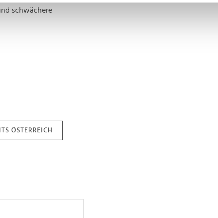
 und schwächere
nhalte und Anzeigen zu personalisieren, Funktionen für soziale
Website zu analysieren. Außerdem geben wir Informationen zu I
r soziale Medien, Werbung und Analysen weiter. Unsere Partner
 Daten zusammen, die Sie ihnen bereitgestellt haben oder die s
n.
TS ÖSTERREICH