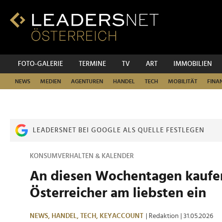
Zum
Inhalt
Zur
Fußzeilen-
Navigation
Zur
FOTO-GALERIE
TERMINE
TV
ART
IMMOBILIEN
Hauptnavigation
NEWS
MEDIEN
AGENTUREN
HANDEL
TECH
MOBILITÄT
FINA
LEADERSNET BEI GOOGLE ALS QUELLE FESTLEGEN
KONSUMVERHALTEN & KALENDER
An diesen Wochentagen kaufe
Österreicher am liebsten ein
NEWS,
HANDEL,
TECH,
KEYACCOUNT
| Redaktion
| 31.05.2026