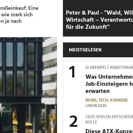
roßeinkauf: Eine
Peter & Paul - "Wald, Wi
wie stark sich
Wirtschaft – Verantwort
n je nach
für die Zukunft"
MEISTGELESEN
KI KREMPELT ARBEITSMA
Was Unternehme
Job-Einsteigern 
erwarten
NEWS,
TECH,
KARRIERE
| 06.08.2026
CEOS SPIELEN ENTSCHEID
ROLLE
Diese ATX-Konze