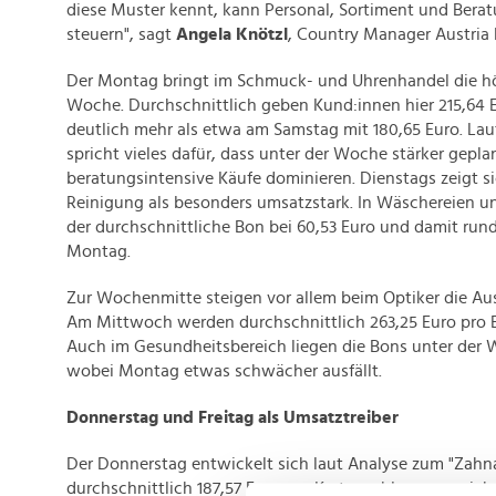
diese Muster kennt, kann Personal, Sortiment und Berat
steuern", sagt
Angela Knötzl
, Country Manager Austria 
Der Montag bringt im Schmuck- und Uhrenhandel die h
Woche. Durchschnittlich geben Kund:innen hier 215,64 E
deutlich mehr als etwa am Samstag mit 180,65 Euro. La
spricht vieles dafür, dass unter der Woche stärker gepl
beratungsintensive Käufe dominieren. Dienstags zeigt s
Reinigung als besonders umsatzstark. In Wäschereien u
der durchschnittliche Bon bei 60,53 Euro und damit run
Montag.
Zur Wochenmitte steigen vor allem beim Optiker die Au
Am Mittwoch werden durchschnittlich 263,25 Euro pro 
Auch im Gesundheitsbereich liegen die Bons unter der 
wobei Montag etwas schwächer ausfällt.
Donnerstag und Freitag als Umsatztreiber
Der Donnerstag entwickelt sich laut Analyse zum "Zahna
durchschnittlich 187,57 Euro pro Kartenzahlung verzeich