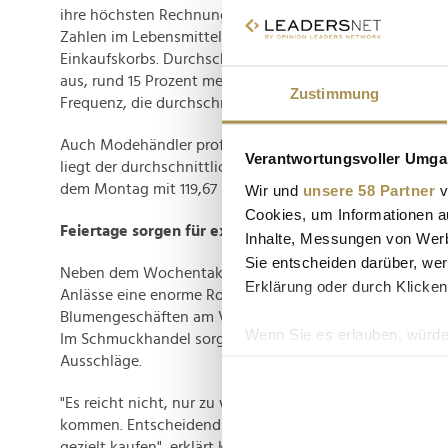
ihre höchsten Rechnungsbeträge der Woche. Besonders
Zahlen im Lebensmittelhandel. Der Freitag ist klar der T
Einkaufskorbs. Durchschnittlich geben Kund:innen hier 3
aus, rund 15 Prozent mehr als am Mittwoch. Am Samstag
Zustimmung
Frequenz, die durchschnittlichen Bons fallen jedoch wied
Auch Modehändler profitieren stark vom Wochenende. 
Verantwortungsvoller Umgan
liegt der durchschnittliche Bon am Samstag mit 146,85 E
dem Montag mit 119,67 Euro.
Wir und
unsere 58 Partner
v
Cookies, um Informationen a
Feiertage sorgen für extreme Ausschläge
Inhalte, Messungen von Werb
Sie entscheiden darüber, wer
Neben dem Wochentakt spielen laut Global Payments 
Erklärung oder durch Klicken
Anlässe eine enorme Rolle. So lag der durchschnittliche 
Blumengeschäften am Valentinstag beim Siebenfachen e
Wenn Sie es erlauben, würde
Im Schmuckhandel sorgte das Weihnachtsgeschäft für ä
Ausschläge.
Informationen über Ih
Ihr Gerät durch aktiv
"Es reicht nicht, nur zu wissen, wann die meisten Kun
Erfahren Sie mehr darüber, w
kommen. Entscheidend ist, wann sie besonders viel au
Einzelheiten
fest.
gezielt kaufen", erklärt Knötzl. Moderne Zahlungslösu