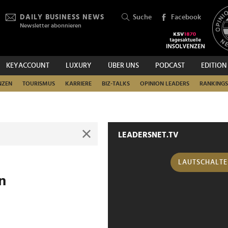
DAILY BUSINESS NEWS
Suche
Facebook
Newsletter abonnieren
KEYACCOUNT
LUXURY
ÜBER UNS
PODCAST
EDITION
SUCHEN
NZEN
TOURISMUS
KARRIERE
BIZ-TALKS
OPINION LEADERS
RANKINGS
LEADERSNET.TV
LAUTSCHALT
n