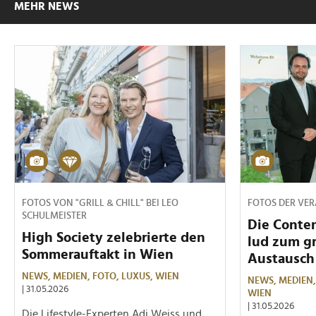
MEHR NEWS
FOTOS VON "GRILL & CHILL" BEI LEO
FOTOS DER VE
SCHULMEISTER
Die Conte
High Society zelebrierte den
lud zum g
Sommerauftakt in Wien
Austausch
NEWS,
MEDIEN,
FOTO,
LUXUS,
WIEN
NEWS,
MEDIEN
| 31.05.2026
WIEN
| 31.05.2026
Die Lifestyle-Experten Adi Weiss und