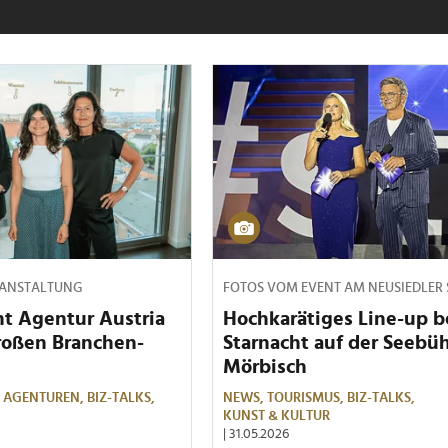
RANSTALTUNG
FOTOS VOM EVENT AM NEUSIEDLER 
nt Agentur Austria
Hochkarätiges Line-up b
roßen Branchen-
Starnacht auf der Seebü
Mörbisch
,
AGENTUREN,
BIZ-TALKS,
NEWS,
TOURISMUS,
BIZ-TALKS,
KUNST & KULTUR
| 31.05.2026