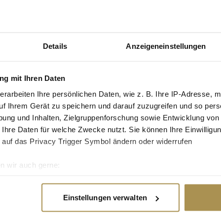
 spannend sind die
ag des größten
0,79 Euro pro Einkauf
 steigt zwar die
Details
Anzeigeneinstellungen
er niedriger aus.
Im Bekleidungsbereich
g mit Ihren Daten
uro deutlich über
erarbeiten Ihre persönlichen Daten, wie z. B. Ihre IP-Adresse, m
uf Ihrem Gerät zu speichern und darauf zuzugreifen und so pers
ung und Inhalten, Zielgruppenforschung sowie Entwicklung von
 Ihre Daten für welche Zwecke nutzt. Sie können Ihre Einwilligun
auch besondere
 auf das Privacy Trigger Symbol ändern oder widerrufen
Bon in
ines normalen Tages.
n wir auch gerne:
hnlich starke
re geografische Lage erfassen, welche bis auf einige Meter gen
es Scannen nach bestimmten Merkmalen (Fingerprinting) identifi
Einstellungen verwalten
dinnen und Kunden
ie Ihre persönlichen Daten verarbeitet werden, und legen Sie I
sgeben und wann sie
ngen würden