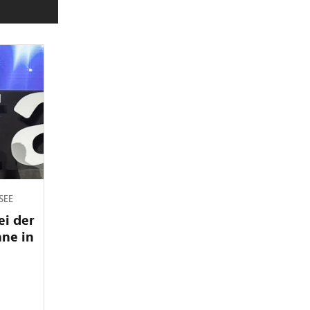
SEE
ei der
hne in