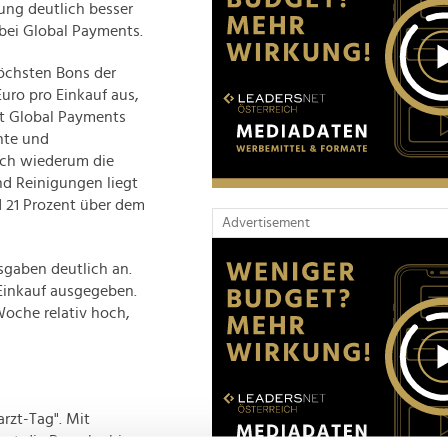
ung deutlich besser
bei Global Payments.
öchsten Bons der
uro pro Einkauf aus,
ut Global Payments
ante und
ich wiederum die
nd Reinigungen liegt
d 21 Prozent über dem
Advertisement
sgaben deutlich an.
Einkauf ausgegeben.
Woche relativ hoch,
rzt-Tag". Mit
net die Branche hier