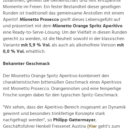
zusammen, genießt die Gemeinschaft und teilt entspannte
Momente im Freien. Ein fester Bestandteil dieser geselligen
Runden ist traditionell das gemeinsame Anstoßen mit einem
Aperitif.
Mionetto Prosecco
greift dieses Lebensgefühl auf
und präsentiert mit dem
Mionetto Orange Spritz Aperitivo
eine Ready-to-Serve-Lösung. Um der Vielfalt in diesen Runden
gerecht zu werden, ist die Neuheit sowohl in der klassischen
Variante
mit 5,9 % Vol.
als auch als alkoholfreie Version
mit
0,0 % Vol.
erhältlich.
Bekannter Geschmack
Der Mionetto Orange Spritz Aperitivo kombiniert den
charakteristischen bittersüßen Geschmack eines Aperitivos
mit Mionetto Prosecco. Orangennoten und eine feinperlige
Frische sorgen dabei für den typischen Spritz-Geschmack.
"Wir sehen, dass der Aperitivo-Bereich insgesamt an Dynamik
gewinnt und besonders trinkfertige Konzepte stark
nachgefragt werden", so
Philipp Gattermayer
,
Geschäftsführer Henkell Freixenet Austria (
Hier
geht's zum