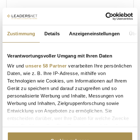
Sicherheitscode bestätigen:
*
Zustimmung
Details
Anzeigeneinstellungen
Über
Verantwortungsvoller Umgang mit Ihren Daten
Wir und
unsere 58 Partner
verarbeiten Ihre persönlichen
Daten, wie z. B. Ihre IP-Adresse, mithilfe von
Technologien wie Cookies, um Informationen auf Ihrem
* Pflichtfelder.
ABSENDEN
Gerät zu speichern und darauf zuzugreifen und so
personalisierte Werbung und Inhalte, Messungen von
Werbung und Inhalten, Zielgruppenforschung sowie
LEADERSNET.TV
Entwicklung von Angeboten zu ermöglichen. Sie
entscheiden darüber, wer Ihre Daten für welche Zwecke
LAUTSCHALTEN
nutzt. Sie können Ihre Einwilligung jederzeit über die
Cookie-Erklärung oder durch Klicken auf das Privacy