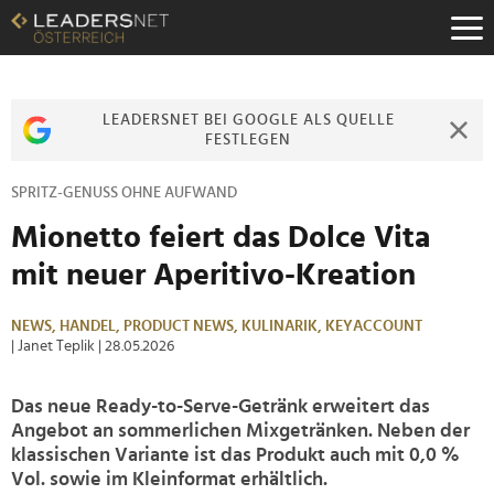
Zum
Inhalt
Zur
Fußzeilen-
Navigation
LEADERSNET BEI GOOGLE ALS QUELLE
Zur
FESTLEGEN
Hauptnavigation
SPRITZ-GENUSS OHNE AUFWAND
Mionetto feiert das Dolce Vita
mit neuer Aperitivo-Kreation
NEWS,
HANDEL,
PRODUCT NEWS,
KULINARIK,
KEYACCOUNT
| Janet Teplik
| 28.05.2026
Das neue Ready-to-Serve-Getränk erweitert das
Angebot an sommerlichen Mixgetränken. Neben der
klassischen Variante ist das Produkt auch mit 0,0 %
Vol. sowie im Kleinformat erhältlich.