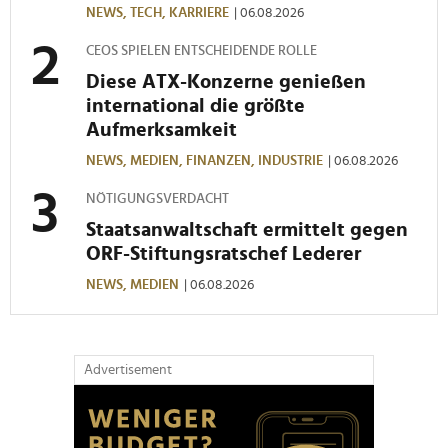
NEWS,
TECH,
KARRIERE
| 06.08.2026
weiteren Daten zusammen, die Sie ihnen bereitgestellt
haben oder die sie im Rahmen Ihrer Nutzung der Dienste
CEOS SPIELEN ENTSCHEIDENDE ROLLE
gesammelt haben.
Diese ATX-Konzerne genießen
international die größte
Aufmerksamkeit
NEWS,
MEDIEN,
FINANZEN,
INDUSTRIE
| 06.08.2026
NÖTIGUNGSVERDACHT
Staatsanwaltschaft ermittelt gegen
ORF-Stiftungsratschef Lederer
NEWS,
MEDIEN
| 06.08.2026
Advertisement