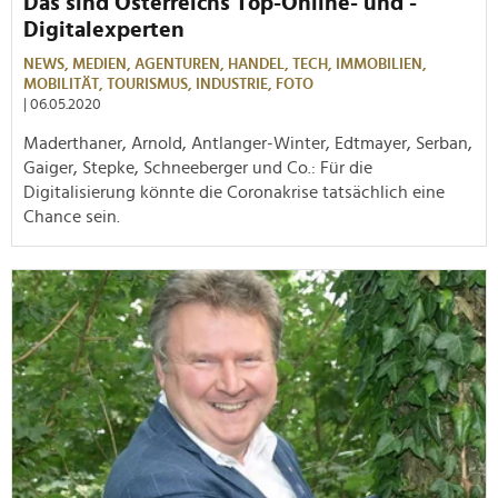
Das sind Österreichs Top-Online- und -
Digitalexperten
NEWS,
MEDIEN,
AGENTUREN,
HANDEL,
TECH,
IMMOBILIEN,
MOBILITÄT,
TOURISMUS,
INDUSTRIE,
FOTO
| 06.05.2020
Maderthaner, Arnold, Antlanger-Winter, Edtmayer, Serban,
Gaiger, Stepke, Schneeberger und Co.: Für die
Digitalisierung könnte die Coronakrise tatsächlich eine
Chance sein.