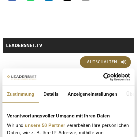
LEADERSNET.TV
LAUTSCHALTEN
Zustimmung
Details
Anzeigeneinstellungen
Über
Verantwortungsvoller Umgang mit Ihren Daten
Wir und
unsere 58 Partner
verarbeiten Ihre persönlichen
Daten, wie z. B. Ihre IP-Adresse, mithilfe von
"9 Länder – 9 Städte" machte Station in