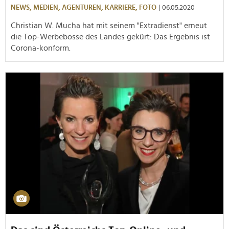
NEWS,
MEDIEN,
AGENTUREN,
KARRIERE,
FOTO
| 06.05.2020
Christian W. Mucha hat mit seinem "Extradienst" erneut
die Top-Werbebosse des Landes gekürt: Das Ergebnis ist
Corona-konform.