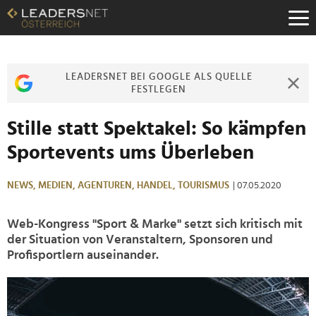
Zum
Inhalt
Zur
Fußzeilen-
Navigation
LEADERSNET BEI GOOGLE ALS QUELLE
Zur
FESTLEGEN
Hauptnavigation
Stille statt Spektakel: So kämpfen
Sportevents ums Überleben
NEWS,
MEDIEN,
AGENTUREN,
HANDEL,
TOURISMUS
| 07.05.2020
Web-Kongress "Sport & Marke" setzt sich kritisch mit
der Situation von Veranstaltern, Sponsoren und
Profisportlern auseinander.
>