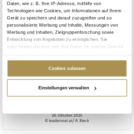
Daten, wie z. B. Ihre IP-Adresse, mithilfe von
Technologien wie Cookies, um Informationen auf Ihrem
Gerät zu speichern und darauf zuzugreifen und so
personalisierte Werbung und Inhalte, Messungen von
Werbung und Inhalten, Zielgruppenforschung sowie
Entwicklung von Angeboten zu ermöglichen. Sie
entscheiden darüber, wer Ihre Daten für welche Zwecke
nutzt. Sie können Ihre Einwilligung jederzeit über die
Cookie-Erklärung oder durch Klicken auf das Privacy
Trigger Symbol ändern oder widerrufen
Cookies zulassen
Wenn Sie es erlauben, würden wir auch gerne:
Einstellungen verwalten
FOTOS VOM DREH
Informationen über Ihre geografische Lage
erfassen, welche bis auf einige Meter genau sein
Making of "Peter & Paul" mit Leonhard
können
Schitter und Rudolf Krickl
Ihr Gerät durch aktives Scannen nach
26. Oktober 2025
bestimmten Merkmalen (Fingerprinting) identifizieren
© leadersnet.at/ A. Rieck
Erfahren Sie mehr darüber, wie Ihre persönlichen Daten