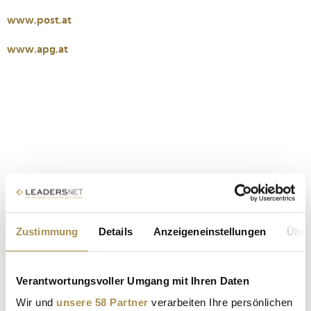
www.post.at
www.apg.at
Zustimmung
Details
Anzeigeneinstellungen
Über
Sollten Sie das Video nicht abspielen können, klicken Sie bitte
hier!
Verantwortungsvoller Umgang mit Ihren Daten
Wir und
unsere 58 Partner
verarbeiten Ihre persönlichen