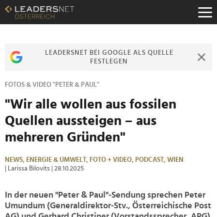
Zum
Inhalt
Zur
Fußzeilen-
Navigation
LEADERSNET BEI GOOGLE ALS QUELLE
Zur
FESTLEGEN
Hauptnavigation
FOTOS & VIDEO "PETER & PAUL"
"Wir alle wollen aus fossilen
Quellen aussteigen – aus
mehreren Gründen"
NEWS,
ENERGIE & UMWELT,
FOTO + VIDEO,
PODCAST,
WIEN
| Larissa Bilovits
| 28.10.2025
In der neuen "Peter & Paul"-Sendung sprechen Peter
Umundum (Generaldirektor-Stv., Österreichische Post
AG) und Gerhard Christiner (Vorstandssprecher, APG)