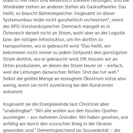
braucht viel mehr und wesentlich stärkere Leitungen, und die
Windräder stehen an anderen Stellen als Gaskraftwerke. Das
heißt, es braucht Batteriespeicher. Insgesamt ist dieser
Systemumbau leider nicht ganzheitlich orchestriert", meint
der APG-Vorstandssprecher. Demnach mangelt es in
Österreich derzeit nicht an Strom, wohl aber an der Logistik
bzw. der nötigen Infrastruktur, um ihn dorthin zu
transportieren, wo er gebraucht wird. "Das heißt, wir
bekommen nicht immer zu jedem Zeitpunkt den günstigsten
Strom dorthin, wo er gebraucht wird. Oft müssen wir an
Orten produzieren, an denen der Strom teurer ist – einfach,
weil die Leitungen dazwischen fehlen. Und das tut weh."
Selbst die größte Menge an erzeugtem Ökostrom nütze also
wenig, wenn sie nicht zuverlässig bei den Kund:innen
ankommt.
Insgesamt sei die Energiewende laut Christiner aber
"unabdingbar": "Wir alle wollen aus den fossilen Quellen
aussteigen – aus mehreren Gründen. Wir haben gesehen, wie
anfällig wir durch den russischen Krieg in der Ukraine
geworden sind." Dementsprechend sei Souveränität – die