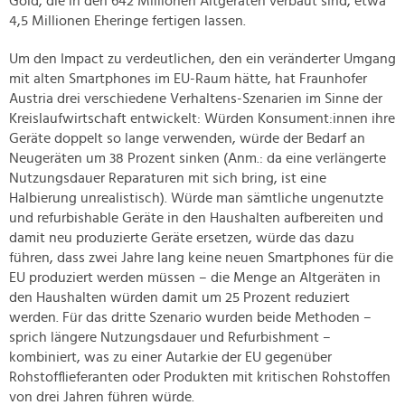
Gold, die in den 642 Millionen Altgeräten verbaut sind, etwa
4,5 Millionen Eheringe fertigen lassen.
Um den Impact zu verdeutlichen, den ein veränderter Umgang
mit alten Smartphones im EU-Raum hätte, hat Fraunhofer
Austria drei verschiedene Verhaltens-Szenarien im Sinne der
Kreislaufwirtschaft entwickelt: Würden Konsument:innen ihre
Geräte doppelt so lange verwenden, würde der Bedarf an
Neugeräten um 38 Prozent sinken (Anm.: da eine verlängerte
Nutzungsdauer Reparaturen mit sich bring, ist eine
Halbierung unrealistisch). Würde man sämtliche ungenutzte
und refurbishable Geräte in den Haushalten aufbereiten und
damit neu produzierte Geräte ersetzen, würde das dazu
führen, dass zwei Jahre lang keine neuen Smartphones für die
EU produziert werden müssen – die Menge an Altgeräten in
den Haushalten würden damit um 25 Prozent reduziert
werden. Für das dritte Szenario wurden beide Methoden –
sprich längere Nutzungsdauer und Refurbishment –
kombiniert, was zu einer Autarkie der EU gegenüber
Rohstofflieferanten oder Produkten mit kritischen Rohstoffen
von drei Jahren führen würde.