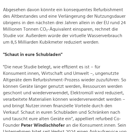
Abgesehen davon könnte ein konsequentes Refurbishment
des Altbestandes und eine Verlängerung der Nutzungsdauer
übrigens in den nächsten drei Jahren allein in der EU rund 24
Millionen Tonnen CO₂-Äquivalent einsparen, rechnet die
Studie vor. Außerdem würde der virtuelle Wasserverbrauch
um 8,5 Milliarden Kubikmeter reduziert werden.
"Schaut in eure Schubladen"
"Die neue Studie belegt, wie effizient es ist – für
Konsument:innen, Wirtschaft und Umwelt –, ungenutzte
Altgeräte dem Refurbishment-Prozess wieder zuzuführen: So
können Geräte länger genutzt werden, Ressourcen werden
geschont und wiederverwendet, Elektromüll wird reduziert,
verarbeitete Materialien können wiederverwendet werden –
und bringt Nutzer:innen finanzielle Vorteile durch den
Verkauf. Schaut in euren Schubladen und Schränken nach
und tauscht eure alten Geräte ein", appelliert refurbed Co-
Founder
Peter Windischhofer
an die Konsument:innen. Sein
Unternehmen bitet seit Herbst 2024 einen Ankaufservice von