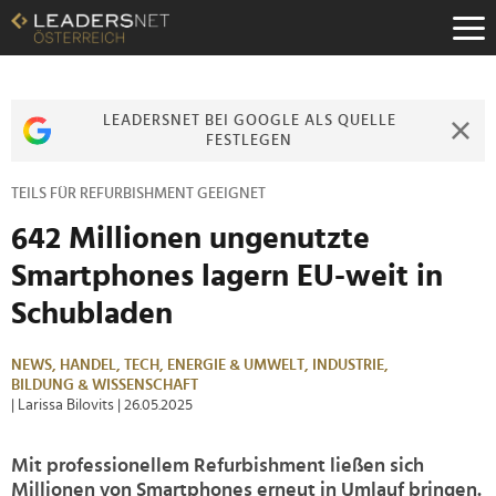
Zum
Inhalt
Zur
Fußzeilen-
Navigation
LEADERSNET BEI GOOGLE ALS QUELLE
Zur
FESTLEGEN
Hauptnavigation
TEILS FÜR REFURBISHMENT GEEIGNET
642 Millionen ungenutzte
Smartphones lagern EU-weit in
Schubladen
NEWS,
HANDEL,
TECH,
ENERGIE & UMWELT,
INDUSTRIE,
BILDUNG & WISSENSCHAFT
| Larissa Bilovits
| 26.05.2025
Mit professionellem Refurbishment ließen sich
Millionen von Smartphones erneut in Umlauf bringen.