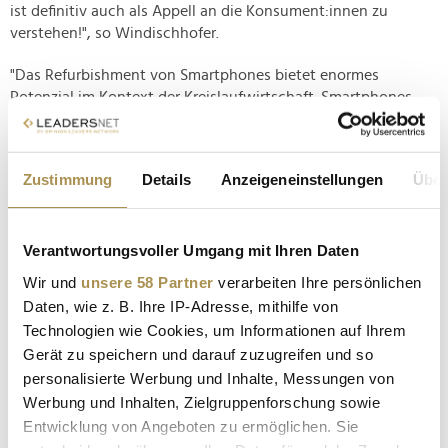
ist definitiv auch als Appell an die Konsument:innen zu
verstehen!", so Windischhofer.
"Das Refurbishment von Smartphones bietet enormes
Potenzial im Kontext der Kreislaufwirtschaft. Smartphones,
welche als Elektroschrott enden würden, werden wieder in
den Nutzungskreislauf zurückgeführt. Dies reduziert nicht nur
das Aufkommen von E-Waste, sondern verlängert auch die
Zustimmung
Details
Anzeigeneinstellungen
Über
Lebensdauer der Geräte und verringert den Bedarf von teils
kritischen Primärrohstoffen. Darüber hinaus trägt
Refurbishment dazu bei, die Umweltbelastung durch
Verantwortungsvoller Umgang mit Ihren Daten
Rohstoffabbau und Produktion zu minimieren und
gleichzeitig erschwingliche Alternativen für
Wir und
unsere 58 Partner
verarbeiten Ihre persönlichen
Endverbraucher:innen zu schaffen. In einer Kreislaufwirtschaft
Daten, wie z. B. Ihre IP-Adresse, mithilfe von
spielt Refurbishment somit eine Schlüsselrolle, um
Technologien wie Cookies, um Informationen auf Ihrem
Ressourcen zu schonen und die Nachhaltigkeit in der
Gerät zu speichern und darauf zuzugreifen und so
Elektronikindustrie zu fördern", fasst Projektverantwortlicher
personalisierte Werbung und Inhalte, Messungen von
Paul Rudorf
von Fraunhofer Austria die Ergebnisse der Studie
Werbung und Inhalten, Zielgruppenforschung sowie
abschließend zusammen.
Entwicklung von Angeboten zu ermöglichen. Sie
www.refurbed.de