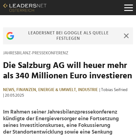
Zum
Inhalt
Zur
Fußzeilen-
Navigation
LEADERSNET BEI GOOGLE ALS QUELLE
Zur
FESTLEGEN
Hauptnavigation
JAHRESBILANZ-PRESSEKONFERENZ
Die Salzburg AG will heuer mehr
als 340 Millionen Euro investieren
NEWS,
FINANZEN,
ENERGIE & UMWELT,
INDUSTRIE
| Tobias Seifried
| 20.05.2025
Im Rahmen seiner Jahresbilanzpressekonferenz
kündigte der Energieversorger eine Fortsetzung
seines Investitionskurses, eine Fokussierung
der Standortentwicklung sowie eine Senkung