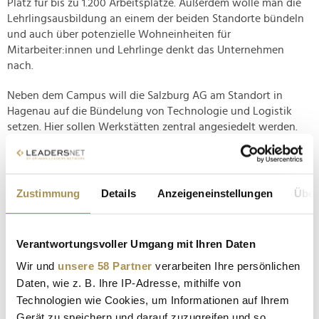
Platz für bis zu 1.200 Arbeitsplätze. Außerdem wolle man die
Lehrlingsausbildung an einem der beiden Standorte bündeln
und auch über potenzielle Wohneinheiten für
Mitarbeiter:innen und Lehrlinge denkt das Unternehmen
nach.
Neben dem Campus will die Salzburg AG am Standort in
Hagenau auf die Bündelung von Technologie und Logistik
setzen. Hier sollen Werkstätten zentral angesiedelt werden.
Aufgrund der bestehenden Infrastruktur eigne sich Hagenau
auch als Knotenpunkt für die Geschäftsstelle Stadt und für
die zentrale Logistik, so der Energieversorger.
Zustimmung
Details
Anzeigeneinstellungen
Über
www.salzburg-ag.at
Verantwortungsvoller Umgang mit Ihren Daten
Wir und
unsere 58 Partner
verarbeiten Ihre persönlichen
Daten, wie z. B. Ihre IP-Adresse, mithilfe von
Technologien wie Cookies, um Informationen auf Ihrem
Gerät zu speichern und darauf zuzugreifen und so