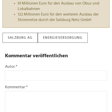
Wir verwenden Cookies, um Inhalte und Anzeigen zu
61 Millionen Euro für den Ausbau von Obus und
Lokalbahnen
personalisieren, Funktionen für soziale Medien anbieten
122 Millionen Euro für den weiteren Ausbau der
zu können und die Zugriffe auf unsere Website zu
Stromnetze durch die Salzburg Netz GmbH
analysieren. Außerdem geben wir Informationen zu Ihrer
Verwendung unserer Website an unsere Partner für
soziale Medien, Werbung und Analysen weiter. Unsere
SALZBURG AG
ENERGIEVERSORGUNG
Partner führen diese Informationen möglicherweise mit
weiteren Daten zusammen, die Sie ihnen bereitgestellt
haben oder die sie im Rahmen Ihrer Nutzung der Dienste
Kommentar veröffentlichen
gesammelt haben.
Autor:
*
Kommentar:
*