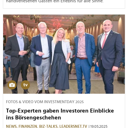
handverlesenen Gästen ein Erlebnis für alle Sinne.
FOTOS & VIDEO VOM INVESTMENTDAY 2025
Top-Experten gaben Investoren Einblicke
ins Börsengeschehen
NEWS,
FINANZEN,
BIZ-TALKS,
LEADERSNET.TV
| 19.05.2025