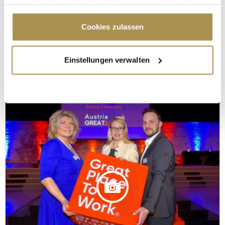
nutzt. Sie können Ihre Einwilligung jederzeit über die
Cookie-Erklärung oder durch Klicken auf das Privacy
Trigger Symbol ändern oder widerrufen
Cookies zulassen
Great Place to Work
Wenn Sie es erlauben, würden wir auch gerne:
14. März 2019
Einstellungen verwalten
Informationen über Ihre geografische Lage
© leadersnet.at / C. Mikes
erfassen, welche bis auf einige Meter genau sein
können
Ihr Gerät durch aktives Scannen nach
bestimmten Merkmalen (Fingerprinting) identifizieren
Erfahren Sie mehr darüber, wie Ihre persönlichen Daten
verarbeitet werden, und legen Sie Ihre Präferenzen im
Abschnitt Einzelheiten
fest.
Wir verwenden Cookies, um Inhalte und Anzeigen zu
personalisieren, Funktionen für soziale Medien anbieten
zu können und die Zugriffe auf unsere Website zu
analysieren. Außerdem geben wir Informationen zu Ihrer
Verwendung unserer Website an unsere Partner für