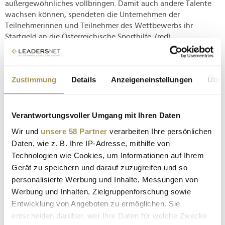
außergewöhnliches vollbringen. Damit auch andere Talente
wachsen können, spendeten die Unternehmen der
Teilnehmerinnen und Teilnehmer des Wettbewerbs ihr
Startgeld an die Österreichische Sporthilfe. (red)
Die Bilder vom Event finden Sie
hier
und
hier
.
www.greatplacetowork.at
Zustimmung
Details
Anzeigeneinstellungen
Über
Verantwortungsvoller Umgang mit Ihren Daten
Wir und
unsere 58 Partner
verarbeiten Ihre persönlichen
Daten, wie z. B. Ihre IP-Adresse, mithilfe von
Technologien wie Cookies, um Informationen auf Ihrem
Gerät zu speichern und darauf zuzugreifen und so
personalisierte Werbung und Inhalte, Messungen von
Werbung und Inhalten, Zielgruppenforschung sowie
Entwicklung von Angeboten zu ermöglichen. Sie
entscheiden darüber, wer Ihre Daten für welche Zwecke