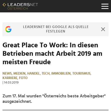
Zum
Inhalt
Zur
Fußzeilen-
Navigation
LEADERSNET BEI GOOGLE ALS QUELLE
Zur
FESTLEGEN
Hauptnavigation
Great Place To Work: In diesen
Betrieben macht Arbeit 2019 am
meisten Freude
NEWS,
MEDIEN,
HANDEL,
TECH,
IMMOBILIEN,
TOURISMUS,
KARRIERE,
FOTO
| 14.03.2019
Zum 17. Mal wurden "Österreichs beste Arbeitgeber"
ausgezeichnet.