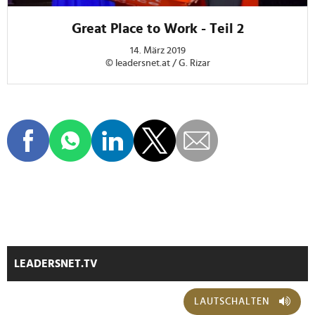
soziale Medien, Werbung und Analysen weiter. Unsere
Great Place to Work - Teil 2
Partner führen diese Informationen möglicherweise mit
weiteren Daten zusammen, die Sie ihnen bereitgestellt
14. März 2019
© leadersnet.at / G. Rizar
haben oder die sie im Rahmen Ihrer Nutzung der Dienste
gesammelt haben.
LEADERSNET.TV
LAUTSCHALTEN