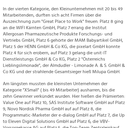
In der vierten Kategorie, den Kleinunternehmen mit 20 bis 49
Mitarbeitenden, durften sich acht Firmen über die
Auszeichnung zum "Great Place to Work" freuen. Platz 8 ging
an die WIFI Kärnten GmbH, Platz 7 errang die Institut
Allergosan Pharmazeutische Produkte Forschungs- und
Vertriebs GmbH, Platz 6 gehörte der MAM Babyartikel GmbH,
Platz 5 der HENN GmbH & Co KG, die pixelart GmbH konnte
Platz 4 für sich erobern, auf Platz 3 gelang die unit-IT
Dienstleistungs GmbH & Co KG, Platz 2 "Österreichs
Lieblingslimonade", der Almdudler - Limonade A. & S. GmbH &
Co KG und der strahlende Gesamtsieger hieß Milupa GmbH.
Am längsten mussten die kleinsten Unternehmen der
Kategorie "XSmall" ( bis 49 Mitarbeiter) ausharren, bis die
zehn Gewinner verkündet wurden. Hier hießen die Prämierten:
Value One auf Platz 10, SAS Institute Software GmbH auf Platz
9, Novo Nordisk Pharma GmbH auf auf Platz 8, die
Programmatic-Marketer der e-dialog GmbH auf Platz 7, die Up
to Eleven Digital Solutions GmbH auf Platz 6, die VBV-
Vorsorgekasse AG auf Platz 5, die Top-Team Zentraleinkauf