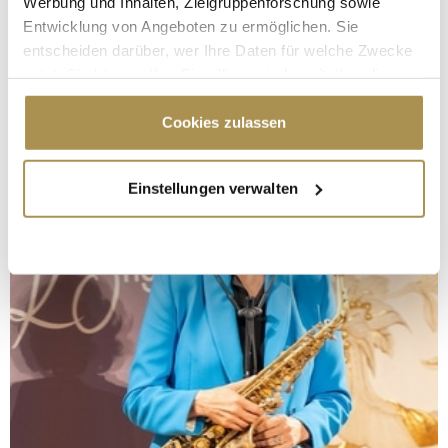
Werbung und Inhalten, Zielgruppenforschung sowie
Entwicklung von Angeboten zu ermöglichen. Sie
entscheiden darüber, wer Ihre Daten für welche Zwecke
nutzt. Sie können Ihre Einwilligung jederzeit über die
Cookie-Erklärung oder durch Klicken auf das Privacy
Trigger Symbol ändern oder widerrufen
Cookies zulassen
Wenn Sie es erlauben, würden wir auch gerne:
Einstellungen verwalten
Informationen über Ihre geografische Lage
erfassen, welche bis auf einige Meter genau sein
können
Ihr Gerät durch aktives Scannen nach
bestimmten Merkmalen (Fingerprinting) identifizieren
Erfahren Sie mehr darüber, wie Ihre persönlichen Daten
verarbeitet werden, und legen Sie Ihre Präferenzen im
Abschnitt Einzelheiten
fest.
Wir verwenden Cookies, um Inhalte und Anzeigen zu
personalisieren, Funktionen für soziale Medien anbieten