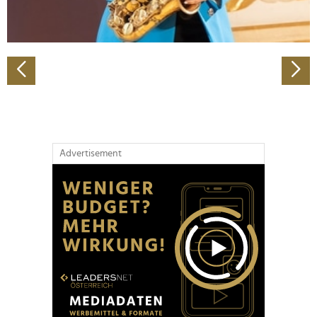
zu können und die Zugriffe auf unsere Website zu
analysieren. Außerdem geben wir Informationen zu Ihrer
Verwendung unserer Website an unsere Partner für
soziale Medien, Werbung und Analysen weiter. Unsere
Partner führen diese Informationen möglicherweise mit
weiteren Daten zusammen, die Sie ihnen bereitgestellt
haben oder die sie im Rahmen Ihrer Nutzung der Dienste
gesammelt haben.
Advertisement