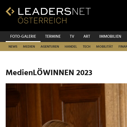
Zum
Inhalt
Zur
Fußzeilen-
Navigation
Zur
FOTO-GALERIE
TERMINE
TV
ART
IMMOBILIEN
Hauptnavigation
NEWS
MEDIEN
AGENTUREN
HANDEL
TECH
MOBILITÄT
FINA
MedienLÖWINNEN 2023