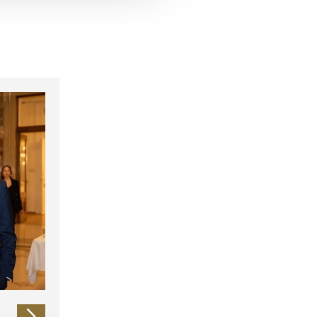
 führen diese Informationen
ie im Rahmen Ihrer Nutzung