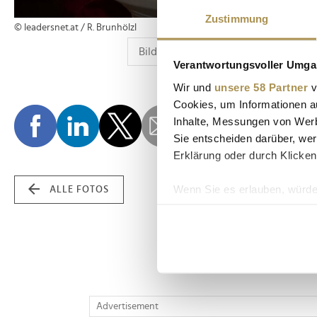
Zustimmung
© leadersnet.at / R. Brunhölzl
Verantwortungsvoller Umgan
Wir und
unsere 58 Partner
v
Cookies, um Informationen a
Inhalte, Messungen von Werb
Sie entscheiden darüber, wer
Erklärung oder durch Klicken
Wenn Sie es erlauben, würde
ALLE FOTOS
Informationen über Ih
Ihr Gerät durch aktiv
Erfahren Sie mehr darüber, w
Einzelheiten
fest.
Wir verwenden Cookies, um I
Advertisement
und die Zugriffe auf unsere 