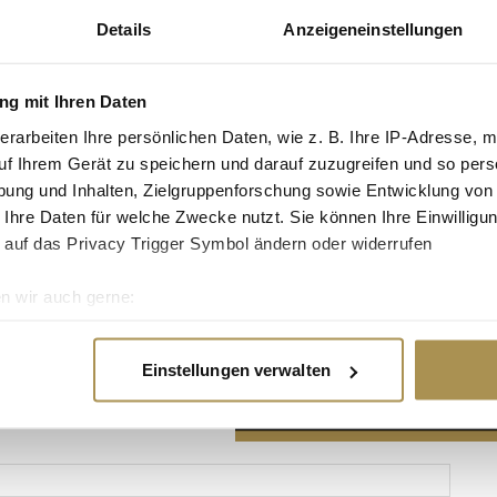
Details
Anzeigeneinstellungen
g mit Ihren Daten
erarbeiten Ihre persönlichen Daten, wie z. B. Ihre IP-Adresse, m
Advertisement
uf Ihrem Gerät zu speichern und darauf zuzugreifen und so pers
ung und Inhalten, Zielgruppenforschung sowie Entwicklung von
 Ihre Daten für welche Zwecke nutzt. Sie können Ihre Einwilligun
 auf das Privacy Trigger Symbol ändern oder widerrufen
n wir auch gerne:
re geografische Lage erfassen, welche bis auf einige Meter gen
es Scannen nach bestimmten Merkmalen (Fingerprinting) identifi
Einstellungen verwalten
ie Ihre persönlichen Daten verarbeitet werden, und legen Sie I
nhalte und Anzeigen zu personalisieren, Funktionen für soziale
Website zu analysieren. Außerdem geben wir Informationen zu I