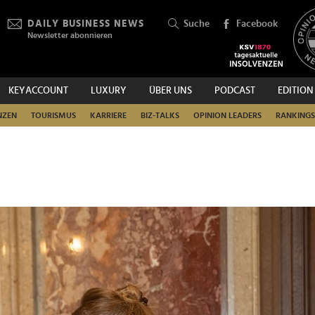
DAILY BUSINESS NEWS
Suche
Facebook
Newsletter abonnieren
KEYACCOUNT
LUXURY
ÜBER UNS
PODCAST
EDITION
SUCHEN
NZEN
TOURISMUS
KARRIERE
BIZ-TALKS
OPINION LEADERS
RANKINGS