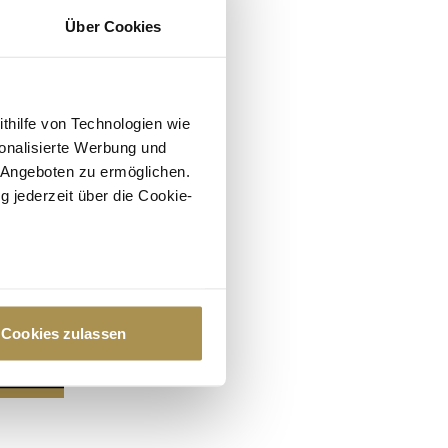
Über Cookies
ithilfe von Technologien wie
onalisierte Werbung und
 Angeboten zu ermöglichen.
g jederzeit über die Cookie-
au sein können
zieren
Cookies zulassen
hre Präferenzen im
Abschnitt
 Medien anbieten zu können
hrer Verwendung unserer