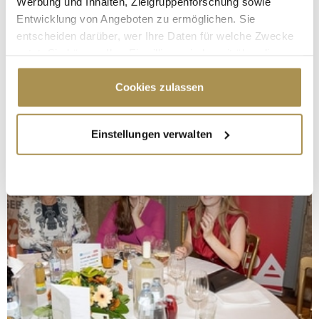
Werbung und Inhalten, Zielgruppenforschung sowie
Entwicklung von Angeboten zu ermöglichen. Sie
entscheiden darüber, wer Ihre Daten für welche Zwecke
nutzt. Sie können Ihre Einwilligung jederzeit über die
Cookie-Erklärung oder durch Klicken auf das Privacy
Trigger Symbol ändern oder widerrufen
Cookies zulassen
Wenn Sie es erlauben, würden wir auch gerne:
Einstellungen verwalten
Informationen über Ihre geografische Lage
erfassen, welche bis auf einige Meter genau sein
können
Ihr Gerät durch aktives Scannen nach
bestimmten Merkmalen (Fingerprinting) identifizieren
Erfahren Sie mehr darüber, wie Ihre persönlichen Daten
verarbeitet werden, und legen Sie Ihre Präferenzen im
Abschnitt Einzelheiten
fest.
Wir verwenden Cookies, um Inhalte und Anzeigen zu
personalisieren, Funktionen für soziale Medien anbieten