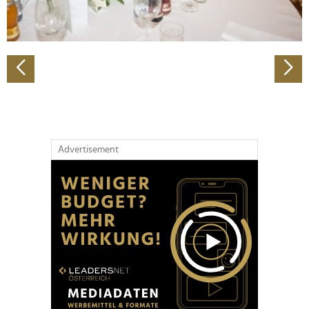
zu können und die Zugriffe auf unsere Website zu
analysieren. Außerdem geben wir Informationen zu Ihrer
Verwendung unserer Website an unsere Partner für
soziale Medien, Werbung und Analysen weiter. Unsere
Partner führen diese Informationen möglicherweise mit
weiteren Daten zusammen, die Sie ihnen bereitgestellt
haben oder die sie im Rahmen Ihrer Nutzung der Dienste
gesammelt haben.
Advertisement