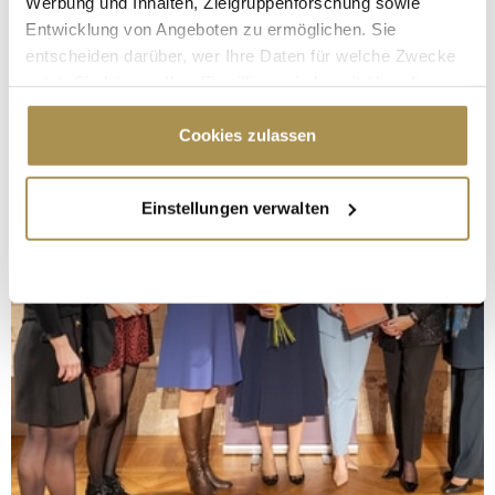
Werbung und Inhalten, Zielgruppenforschung sowie
Entwicklung von Angeboten zu ermöglichen. Sie
entscheiden darüber, wer Ihre Daten für welche Zwecke
nutzt. Sie können Ihre Einwilligung jederzeit über die
Cookie-Erklärung oder durch Klicken auf das Privacy
Trigger Symbol ändern oder widerrufen
Cookies zulassen
Wenn Sie es erlauben, würden wir auch gerne:
Einstellungen verwalten
Informationen über Ihre geografische Lage
erfassen, welche bis auf einige Meter genau sein
können
Ihr Gerät durch aktives Scannen nach
bestimmten Merkmalen (Fingerprinting) identifizieren
Erfahren Sie mehr darüber, wie Ihre persönlichen Daten
verarbeitet werden, und legen Sie Ihre Präferenzen im
Abschnitt Einzelheiten
fest.
Wir verwenden Cookies, um Inhalte und Anzeigen zu
personalisieren, Funktionen für soziale Medien anbieten