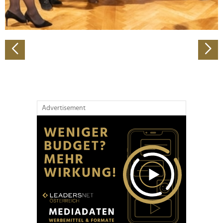
zu können und die Zugriffe auf unsere Website zu
analysieren. Außerdem geben wir Informationen zu Ihrer
Verwendung unserer Website an unsere Partner für
soziale Medien, Werbung und Analysen weiter. Unsere
Partner führen diese Informationen möglicherweise mit
weiteren Daten zusammen, die Sie ihnen bereitgestellt
haben oder die sie im Rahmen Ihrer Nutzung der Dienste
gesammelt haben.
Advertisement