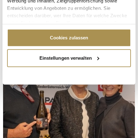
Werbung und Inhalten, Zielgruppenforschung sowie
Entwicklung von Angeboten zu ermöglichen. Sie
entscheiden darüber, wer Ihre Daten für welche Zwecke
nutzt. Sie können Ihre Einwilligung jederzeit über die
Cookie-Erklärung oder durch Klicken auf das Privacy
Trigger Symbol ändern oder widerrufen
Cookies zulassen
Wenn Sie es erlauben, würden wir auch gerne:
Einstellungen verwalten
Informationen über Ihre geografische Lage
erfassen, welche bis auf einige Meter genau sein
können
Ihr Gerät durch aktives Scannen nach
bestimmten Merkmalen (Fingerprinting) identifizieren
Erfahren Sie mehr darüber, wie Ihre persönlichen Daten
verarbeitet werden, und legen Sie Ihre Präferenzen im
Abschnitt Einzelheiten
fest.
Wir verwenden Cookies, um Inhalte und Anzeigen zu
personalisieren, Funktionen für soziale Medien anbieten