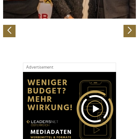
zu können und die Zugriffe auf unsere Website zu
analysieren. Außerdem geben wir Informationen zu Ihrer
Verwendung unserer Website an unsere Partner für
soziale Medien, Werbung und Analysen weiter. Unsere
Partner führen diese Informationen möglicherweise mit
weiteren Daten zusammen, die Sie ihnen bereitgestellt
haben oder die sie im Rahmen Ihrer Nutzung der Dienste
gesammelt haben.
Advertisement