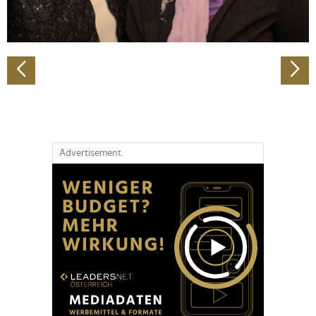
zu können und die Zugriffe auf unsere Website zu
analysieren. Außerdem geben wir Informationen zu Ihrer
Verwendung unserer Website an unsere Partner für
soziale Medien, Werbung und Analysen weiter. Unsere
Partner führen diese Informationen möglicherweise mit
weiteren Daten zusammen, die Sie ihnen bereitgestellt
haben oder die sie im Rahmen Ihrer Nutzung der Dienste
gesammelt haben.
Advertisement