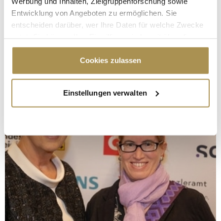
Werbung und Inhalten, Zielgruppenforschung sowie
Entwicklung von Angeboten zu ermöglichen. Sie
entscheiden darüber, wer Ihre Daten für welche Zwecke
nutzt. Sie können Ihre Einwilligung jederzeit über die
Cookie-Erklärung oder durch Klicken auf das Privacy
Trigger Symbol ändern oder widerrufen
Cookies zulassen
Wenn Sie es erlauben, würden wir auch gerne:
Einstellungen verwalten
Informationen über Ihre geografische Lage
erfassen, welche bis auf einige Meter genau sein
können
Ihr Gerät durch aktives Scannen nach
bestimmten Merkmalen (Fingerprinting) identifizieren
Erfahren Sie mehr darüber, wie Ihre persönlichen Daten
verarbeitet werden, und legen Sie Ihre Präferenzen im
Abschnitt Einzelheiten
fest.
Wir verwenden Cookies, um Inhalte und Anzeigen zu
personalisieren, Funktionen für soziale Medien anbieten