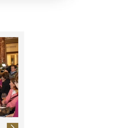
 führen diese Informationen
ie im Rahmen Ihrer Nutzung