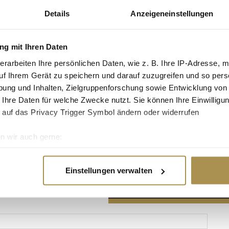
Details
Anzeigeneinstellungen
g mit Ihren Daten
erarbeiten Ihre persönlichen Daten, wie z. B. Ihre IP-Adresse, m
Advertisement
uf Ihrem Gerät zu speichern und darauf zuzugreifen und so pers
ung und Inhalten, Zielgruppenforschung sowie Entwicklung von
 Ihre Daten für welche Zwecke nutzt. Sie können Ihre Einwilligun
 auf das Privacy Trigger Symbol ändern oder widerrufen
n wir auch gerne:
re geografische Lage erfassen, welche bis auf einige Meter gen
es Scannen nach bestimmten Merkmalen (Fingerprinting) identifi
Einstellungen verwalten
ie Ihre persönlichen Daten verarbeitet werden, und legen Sie I
nhalte und Anzeigen zu personalisieren, Funktionen für soziale
Website zu analysieren. Außerdem geben wir Informationen zu I