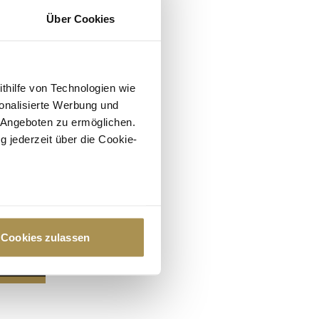
Über Cookies
ithilfe von Technologien wie
onalisierte Werbung und
 Angeboten zu ermöglichen.
g jederzeit über die Cookie-
au sein können
zieren
Cookies zulassen
hre Präferenzen im
Abschnitt
 Medien anbieten zu können
hrer Verwendung unserer