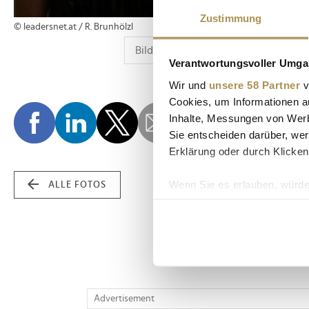
Zustimmung
© leadersnet.at / R. Brunhölzl
Verantwortungsvoller Umgan
Wir und
unsere 58 Partner
v
Cookies, um Informationen a
Inhalte, Messungen von Werb
Sie entscheiden darüber, wer
Erklärung oder durch Klicken
Wenn Sie es erlauben, würde
ALLE FOTOS
Informationen über Ih
Ihr Gerät durch aktiv
Erfahren Sie mehr darüber, w
Einzelheiten
fest.
Wir verwenden Cookies, um I
Advertisement
und die Zugriffe auf unsere 