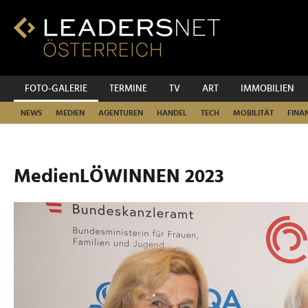
Zum
Inhalt
Zur
Fußzeilen-
Navigation
Zur
FOTO-GALERIE
TERMINE
TV
ART
IMMOBILIEN
Hauptnavigation
NEWS
MEDIEN
AGENTUREN
HANDEL
TECH
MOBILITÄT
FINA
MedienLÖWINNEN 2023