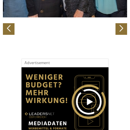
zu können und die Zugriffe auf unsere Website zu
analysieren. Außerdem geben wir Informationen zu Ihrer
Verwendung unserer Website an unsere Partner für
soziale Medien, Werbung und Analysen weiter. Unsere
Partner führen diese Informationen möglicherweise mit
weiteren Daten zusammen, die Sie ihnen bereitgestellt
haben oder die sie im Rahmen Ihrer Nutzung der Dienste
gesammelt haben.
Advertisement