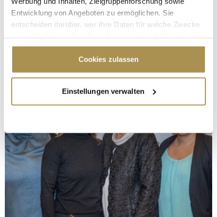
Werbung und Inhalten, Zielgruppenforschung sowie
Entwicklung von Angeboten zu ermöglichen. Sie
entscheiden darüber, wer Ihre Daten für welche Zwecke
nutzt. Sie können Ihre Einwilligung jederzeit über die
Cookie-Erklärung oder durch Klicken auf das Privacy
Trigger Symbol ändern oder widerrufen
Cookies zulassen
Wenn Sie es erlauben, würden wir auch gerne:
Einstellungen verwalten
Informationen über Ihre geografische Lage
erfassen, welche bis auf einige Meter genau sein
können
Ihr Gerät durch aktives Scannen nach
bestimmten Merkmalen (Fingerprinting) identifizieren
Erfahren Sie mehr darüber, wie Ihre persönlichen Daten
verarbeitet werden, und legen Sie Ihre Präferenzen im
Abschnitt Einzelheiten
fest.
Wir verwenden Cookies, um Inhalte und Anzeigen zu
personalisieren, Funktionen für soziale Medien anbieten