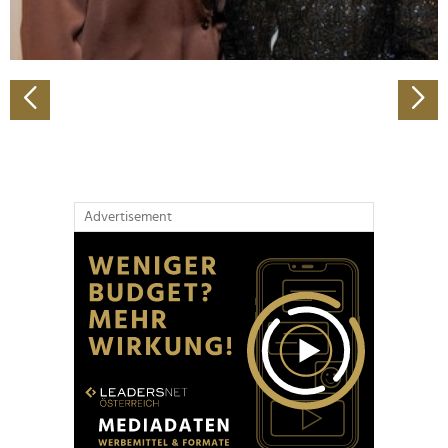
zu können und die Zugriffe auf unsere Website zu
analysieren. Außerdem geben wir Informationen zu Ihrer
Verwendung unserer Website an unsere Partner für
soziale Medien, Werbung und Analysen weiter. Unsere
Partner führen diese Informationen möglicherweise mit
weiteren Daten zusammen, die Sie ihnen bereitgestellt
haben oder die sie im Rahmen Ihrer Nutzung der Dienste
gesammelt haben.
Advertisement