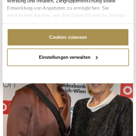
Werbung und Inhalten, Zielgruppenforschung sowie
Entwicklung von Angeboten zu ermöglichen. Sie
entscheiden darüber, wer Ihre Daten für welche Zwecke
nutzt. Sie können Ihre Einwilligung jederzeit über die
Cookie-Erklärung oder durch Klicken auf das Privacy
Trigger Symbol ändern oder widerrufen
Cookies zulassen
Wenn Sie es erlauben, würden wir auch gerne:
Einstellungen verwalten
Informationen über Ihre geografische Lage
erfassen, welche bis auf einige Meter genau sein
können
Ihr Gerät durch aktives Scannen nach
bestimmten Merkmalen (Fingerprinting) identifizieren
Erfahren Sie mehr darüber, wie Ihre persönlichen Daten
verarbeitet werden, und legen Sie Ihre Präferenzen im
Abschnitt Einzelheiten
fest.
Wir verwenden Cookies, um Inhalte und Anzeigen zu
personalisieren, Funktionen für soziale Medien anbieten