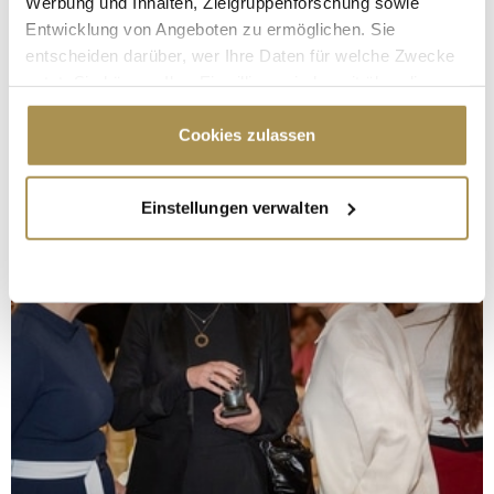
Werbung und Inhalten, Zielgruppenforschung sowie
Entwicklung von Angeboten zu ermöglichen. Sie
entscheiden darüber, wer Ihre Daten für welche Zwecke
nutzt. Sie können Ihre Einwilligung jederzeit über die
Cookie-Erklärung oder durch Klicken auf das Privacy
Trigger Symbol ändern oder widerrufen
Cookies zulassen
Wenn Sie es erlauben, würden wir auch gerne:
Einstellungen verwalten
Informationen über Ihre geografische Lage
erfassen, welche bis auf einige Meter genau sein
können
Ihr Gerät durch aktives Scannen nach
bestimmten Merkmalen (Fingerprinting) identifizieren
Erfahren Sie mehr darüber, wie Ihre persönlichen Daten
verarbeitet werden, und legen Sie Ihre Präferenzen im
Abschnitt Einzelheiten
fest.
Wir verwenden Cookies, um Inhalte und Anzeigen zu
personalisieren, Funktionen für soziale Medien anbieten