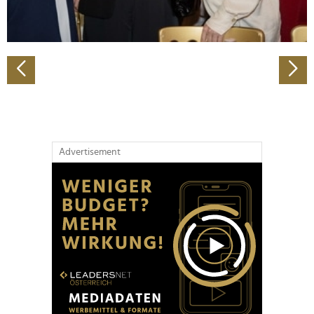
zu können und die Zugriffe auf unsere Website zu
analysieren. Außerdem geben wir Informationen zu Ihrer
Verwendung unserer Website an unsere Partner für
soziale Medien, Werbung und Analysen weiter. Unsere
Partner führen diese Informationen möglicherweise mit
weiteren Daten zusammen, die Sie ihnen bereitgestellt
haben oder die sie im Rahmen Ihrer Nutzung der Dienste
gesammelt haben.
Advertisement