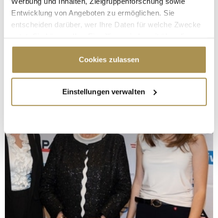
Werbung und Inhalten, Zielgruppenforschung sowie
Entwicklung von Angeboten zu ermöglichen. Sie
entscheiden darüber, wer Ihre Daten für welche Zwecke
nutzt. Sie können Ihre Einwilligung jederzeit über die
Cookie-Erklärung oder durch Klicken auf das Privacy
Trigger Symbol ändern oder widerrufen
Cookies zulassen
Wenn Sie es erlauben, würden wir auch gerne:
Einstellungen verwalten
Informationen über Ihre geografische Lage
erfassen, welche bis auf einige Meter genau sein
können
Ihr Gerät durch aktives Scannen nach
bestimmten Merkmalen (Fingerprinting) identifizieren
Erfahren Sie mehr darüber, wie Ihre persönlichen Daten
verarbeitet werden, und legen Sie Ihre Präferenzen im
Abschnitt Einzelheiten
fest.
Wir verwenden Cookies, um Inhalte und Anzeigen zu
personalisieren, Funktionen für soziale Medien anbieten