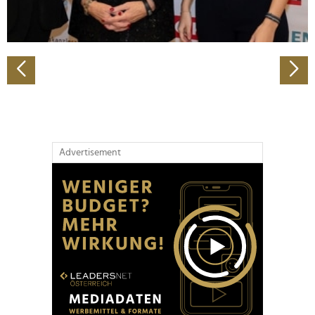
zu können und die Zugriffe auf unsere Website zu
analysieren. Außerdem geben wir Informationen zu Ihrer
Verwendung unserer Website an unsere Partner für
soziale Medien, Werbung und Analysen weiter. Unsere
Partner führen diese Informationen möglicherweise mit
weiteren Daten zusammen, die Sie ihnen bereitgestellt
haben oder die sie im Rahmen Ihrer Nutzung der Dienste
gesammelt haben.
Advertisement