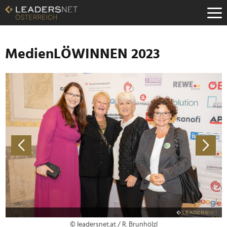
Zum
Inhalt
Zur
Fußzeilen-
Navigation
MedienLÖWINNEN 2023
Zur
Hauptnavigation
© leadersnet.at / R. Brunhölzl