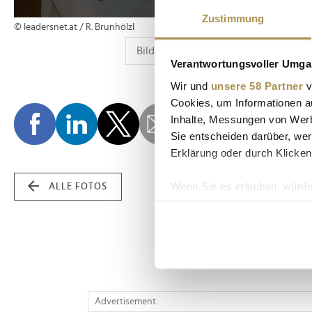
Zustimmung
© leadersnet.at / R. Brunhölzl
Verantwortungsvoller Umgan
Wir und
unsere 58 Partner
v
Cookies, um Informationen a
Inhalte, Messungen von Werb
Sie entscheiden darüber, wer
Erklärung oder durch Klicken
Wenn Sie es erlauben, würde
ALLE FOTOS
Informationen über Ih
Ihr Gerät durch aktiv
Erfahren Sie mehr darüber, w
Einzelheiten
fest.
Wir verwenden Cookies, um I
Advertisement
und die Zugriffe auf unsere 