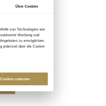
Über Cookies
ithilfe von Technologien wie
onalisierte Werbung und
 Angeboten zu ermöglichen.
g jederzeit über die Cookie-
au sein können
zieren
Cookies zulassen
hre Präferenzen im
Abschnitt
 Medien anbieten zu können
hrer Verwendung unserer