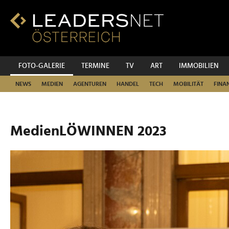
Zum
Inhalt
Zur
Fußzeilen-
Navigation
Zur
FOTO-GALERIE
TERMINE
TV
ART
IMMOBILIEN
Hauptnavigation
NEWS
MEDIEN
AGENTUREN
HANDEL
TECH
MOBILITÄT
FINA
MedienLÖWINNEN 2023