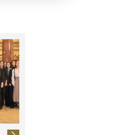
 führen diese Informationen
ie im Rahmen Ihrer Nutzung