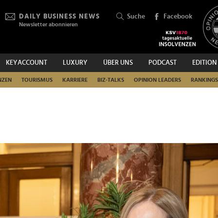
DAILY BUSINESS NEWS
Suche
Facebook
Newsletter abonnieren
KEYACCOUNT
LUXURY
ÜBER UNS
PODCAST
EDITION
SUCHEN
NZEN
TOURISMUS
KARRIERE
BIZ-TALKS
OPINION LEADERS
RANKINGS