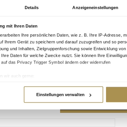
Details
Anzeigeneinstellungen
g mit Ihren Daten
erarbeiten Ihre persönlichen Daten, wie z. B. Ihre IP-Adresse, m
Advertisement
uf Ihrem Gerät zu speichern und darauf zuzugreifen und so pers
ung und Inhalten, Zielgruppenforschung sowie Entwicklung von
 Ihre Daten für welche Zwecke nutzt. Sie können Ihre Einwilligun
 auf das Privacy Trigger Symbol ändern oder widerrufen
n wir auch gerne:
re geografische Lage erfassen, welche bis auf einige Meter gen
es Scannen nach bestimmten Merkmalen (Fingerprinting) identifi
Einstellungen verwalten
ie Ihre persönlichen Daten verarbeitet werden, und legen Sie I
nhalte und Anzeigen zu personalisieren, Funktionen für soziale
Website zu analysieren. Außerdem geben wir Informationen zu I