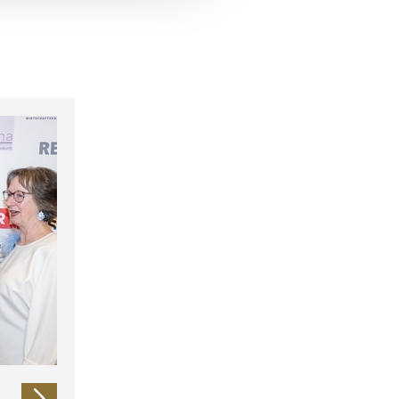
 führen diese Informationen
ie im Rahmen Ihrer Nutzung