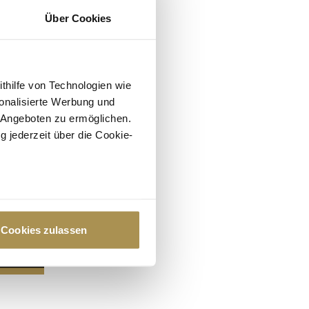
Über Cookies
ithilfe von Technologien wie
onalisierte Werbung und
 Angeboten zu ermöglichen.
g jederzeit über die Cookie-
au sein können
zieren
Cookies zulassen
hre Präferenzen im
Abschnitt
 Medien anbieten zu können
hrer Verwendung unserer