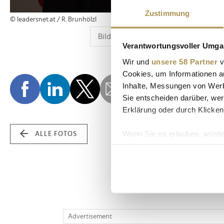
Zustimmung
© leadersnet.at / R. Brunhölzl
Verantwortungsvoller Umgan
Wir und
unsere 58 Partner
v
Cookies, um Informationen a
Inhalte, Messungen von Werb
Sie entscheiden darüber, wer
Erklärung oder durch Klicken
Wenn Sie es erlauben, würde
ALLE FOTOS
Informationen über Ih
Ihr Gerät durch aktiv
Erfahren Sie mehr darüber, w
Einzelheiten
fest.
Wir verwenden Cookies, um I
Advertisement
und die Zugriffe auf unsere 