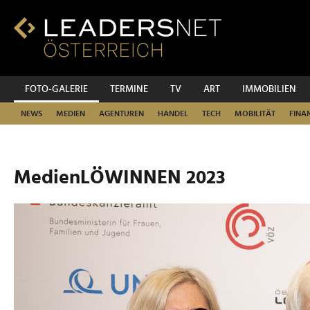
Zum
Inhalt
Zur
Fußzeilen-
Navigation
Zur
FOTO-GALERIE
TERMINE
TV
ART
IMMOBILIEN
Hauptnavigation
NEWS
MEDIEN
AGENTUREN
HANDEL
TECH
MOBILITÄT
FINA
MedienLÖWINNEN 2023