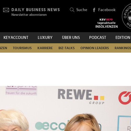
DAILY BUSINESS NEWS
Suche
Facebook
Newsletter abonnieren
KEYACCOUNT
LUXURY
ÜBER UNS
PODCAST
EDITION
SUCHEN
NZEN
TOURISMUS
KARRIERE
BIZ-TALKS
OPINION LEADERS
RANKINGS