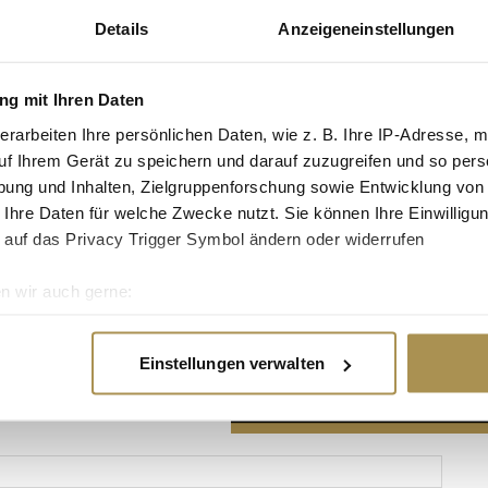
Details
Anzeigeneinstellungen
g mit Ihren Daten
erarbeiten Ihre persönlichen Daten, wie z. B. Ihre IP-Adresse, m
Advertisement
uf Ihrem Gerät zu speichern und darauf zuzugreifen und so pers
ung und Inhalten, Zielgruppenforschung sowie Entwicklung von
 Ihre Daten für welche Zwecke nutzt. Sie können Ihre Einwilligun
 auf das Privacy Trigger Symbol ändern oder widerrufen
n wir auch gerne:
re geografische Lage erfassen, welche bis auf einige Meter gen
es Scannen nach bestimmten Merkmalen (Fingerprinting) identifi
Einstellungen verwalten
ie Ihre persönlichen Daten verarbeitet werden, und legen Sie I
nhalte und Anzeigen zu personalisieren, Funktionen für soziale
Website zu analysieren. Außerdem geben wir Informationen zu I