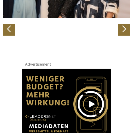
zu können und die Zugriffe auf unsere Website zu
analysieren. Außerdem geben wir Informationen zu Ihrer
Verwendung unserer Website an unsere Partner für
soziale Medien, Werbung und Analysen weiter. Unsere
Partner führen diese Informationen möglicherweise mit
weiteren Daten zusammen, die Sie ihnen bereitgestellt
haben oder die sie im Rahmen Ihrer Nutzung der Dienste
gesammelt haben.
Advertisement