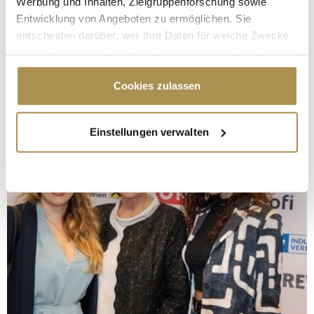
Werbung und Inhalten, Zielgruppenforschung sowie
Entwicklung von Angeboten zu ermöglichen. Sie
entscheiden darüber, wer Ihre Daten für welche Zwecke
nutzt. Sie können Ihre Einwilligung jederzeit über die
Cookie-Erklärung oder durch Klicken auf das Privacy
Trigger Symbol ändern oder widerrufen
Cookies zulassen
Wenn Sie es erlauben, würden wir auch gerne:
Einstellungen verwalten
Informationen über Ihre geografische Lage
erfassen, welche bis auf einige Meter genau sein
können
Ihr Gerät durch aktives Scannen nach
bestimmten Merkmalen (Fingerprinting) identifizieren
Erfahren Sie mehr darüber, wie Ihre persönlichen Daten
verarbeitet werden, und legen Sie Ihre Präferenzen im
Abschnitt Einzelheiten
fest.
Wir verwenden Cookies, um Inhalte und Anzeigen zu
personalisieren, Funktionen für soziale Medien anbieten