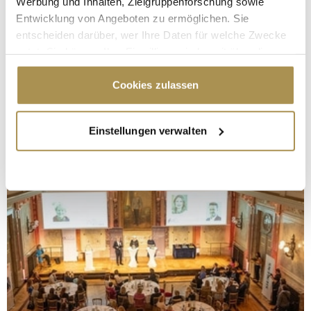
Werbung und Inhalten, Zielgruppenforschung sowie
Entwicklung von Angeboten zu ermöglichen. Sie
entscheiden darüber, wer Ihre Daten für welche Zwecke
nutzt. Sie können Ihre Einwilligung jederzeit über die
Cookie-Erklärung oder durch Klicken auf das Privacy
Trigger Symbol ändern oder widerrufen
Cookies zulassen
Wenn Sie es erlauben, würden wir auch gerne:
Einstellungen verwalten
Informationen über Ihre geografische Lage
erfassen, welche bis auf einige Meter genau sein
können
Ihr Gerät durch aktives Scannen nach
bestimmten Merkmalen (Fingerprinting) identifizieren
Erfahren Sie mehr darüber, wie Ihre persönlichen Daten
verarbeitet werden, und legen Sie Ihre Präferenzen im
Abschnitt Einzelheiten
fest.
Wir verwenden Cookies, um Inhalte und Anzeigen zu
personalisieren, Funktionen für soziale Medien anbieten