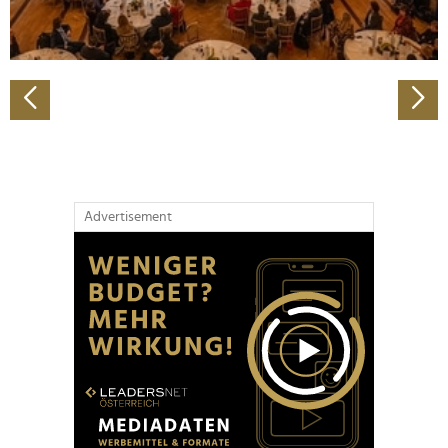
zu können und die Zugriffe auf unsere Website zu
analysieren. Außerdem geben wir Informationen zu Ihrer
Verwendung unserer Website an unsere Partner für
soziale Medien, Werbung und Analysen weiter. Unsere
Partner führen diese Informationen möglicherweise mit
weiteren Daten zusammen, die Sie ihnen bereitgestellt
haben oder die sie im Rahmen Ihrer Nutzung der Dienste
gesammelt haben.
Advertisement