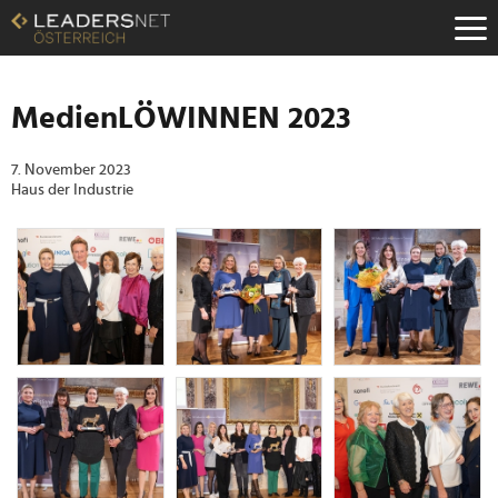
Zum
Inhalt
Zur
Fußzeilen-
Navigation
MedienLÖWINNEN 2023
Zur
Hauptnavigation
7. November 2023
Haus der Industrie