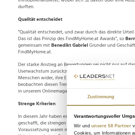
Immobilienanbieter, wobei sich 32 davon über eine Aus
durften.
Qualität entscheidet
"Qualität entscheidet, und zwar durch das direkte Urteil
Das ist das Prinzip des FindMyHome.at Awards", so
Ber
gemeinsam mit
Benedikt Gabriel
Gründer und Geschäft
FindMyHome.at.
Der starke Anstieg an Bewertungen sei nicht nur auf da
Userwachstum zurückzuführen, sondern spiegle auch da
Menschen wider, ihre Erfahrungen und Einschätzungen ak
beobachten diesen Trend verstärkt in unserer Social M
in unserem Onlinemagazin MyHome-at", sagt Gabel-Hla
Zustimmung
Strenge Kriterien
Verantwortungsvoller Umgan
In diesem Jahr haben es 32 Unternehmen, Makler:innen 
geschafft, die strengen Kriterien des Qualitätssiegels zu 
Wir und
unsere 58 Partner
v
Voraussetzung waren mindestens zehn Kundenbewertun
Cookies, um Informationen a