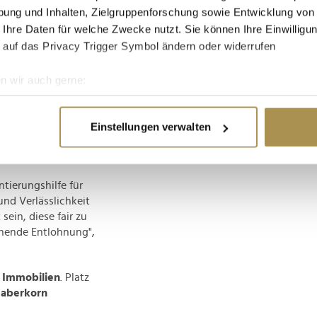
itteln. Im Vorjahr
ung und Inhalten, Zielgruppenforschung sowie Entwicklung von
as ist ein Anstieg
 Ihre Daten für welche Zwecke nutzt. Sie können Ihre Einwilligun
 auf das Privacy Trigger Symbol ändern oder widerrufen
Serviceschere
ßer", analysiert
n wir auch gerne:
prämierten Anbieter
re geografische Lage erfassen, welche bis auf einige Meter gen
g, die wir bereits mit
es Scannen nach bestimmten Merkmalen (Fingerprinting) identifi
Einstellungen verwalten
ie Ihre persönlichen Daten verarbeitet werden, und legen Sie I
tierungshilfe für
nhalte und Anzeigen zu personalisieren, Funktionen für soziale
und Verlässlichkeit
Website zu analysieren. Außerdem geben wir Informationen zu I
ein, diese fair zu
r soziale Medien, Werbung und Analysen weiter. Unsere Partner
chende Entlohnung",
 Daten zusammen, die Sie ihnen bereitgestellt haben oder die s
n.
r Immobilien
. Platz
aberkorn