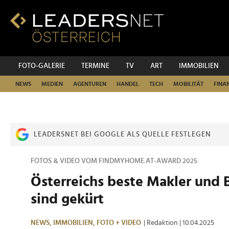
Zum
Inhalt
Zur
Fußzeilen-
Navigation
Zur
FOTO-GALERIE
TERMINE
TV
ART
IMMOBILIEN
Hauptnavigation
NEWS
MEDIEN
AGENTUREN
HANDEL
TECH
MOBILITÄT
FINA
LEADERSNET BEI GOOGLE ALS QUELLE FESTLEGEN
FOTOS & VIDEO VOM FINDMYHOME.AT-AWARD 2025
Österreichs beste Makler und 
sind gekürt
NEWS,
IMMOBILIEN,
FOTO + VIDEO
| Redaktion
| 10.04.2025