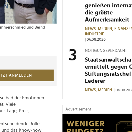
genießen interna
die größte
Aufmerksamkeit
s Hammerschmied und Bernd
2 von 3 Bildern
V.l.n.r.: Benedikt Ga
NEWS,
MEDIEN,
FINANZE
LEADERSNET/V. Gre
INDUSTRIE
| 06.08.2026
NÖTIGUNGSVERDACHT
Staatsanwaltscha
ermittelt gegen 
Stiftungsratschef
ETZT ANMELDEN
Lederer
NEWS,
MEDIEN
| 06.08.20
hselbad der Emotionen
t. Viele
Advertisement
us Lage, Preis,
entscheidende Rolle
ung und das Know-how