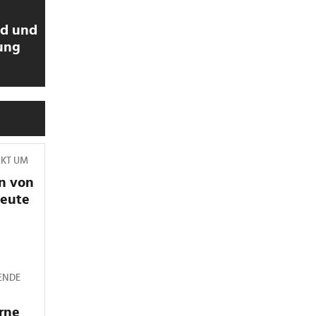
ld und
ung
>
RKT UM
n von
heute
ENDE
rne