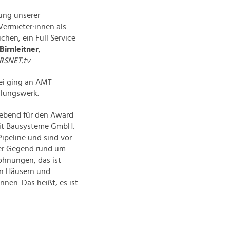
ung unserer
Vermieter:innen als
chen, ein Full Service
Birnleitner
,
RSNET.tv
.
ei ging an AMT
dlungswerk.
gebend für den Award
orit Bausysteme GmbH:
Pipeline und sind vor
der Gegend rund um
ohnungen, das ist
an Häusern und
nen. Das heißt, es ist