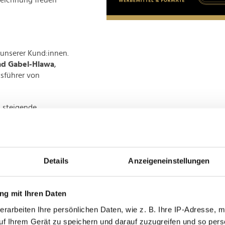
zeichnung freuen
 unserer Kund:innen.
nd Gabel-Hlawa
,
sführer von
s steigende
s Bedürfnis der
tiv zu teilen. "Wir
edia Community sowie
wa weiter.
Details
Anzeigeneinstellungen
g mit Ihren Daten
und Bauträger
erfüllen.
erarbeiten Ihre persönlichen Daten, wie z. B. Ihre IP-Adresse, m
gen mit jeweils zehn
uf Ihrem Gerät zu speichern und darauf zuzugreifen und so pers