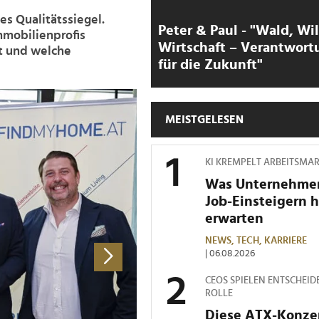
s Qualitätssiegel.
Peter & Paul - "Wald, Wi
mmobilienprofis
Wirtschaft – Verantwort
t und welche
für die Zukunft"
>
MEISTGELESEN
KI KREMPELT ARBEITSMA
Was Unternehme
Job-Einsteigern 
erwarten
NEWS,
TECH,
KARRIERE
| 06.08.2026
CEOS SPIELEN ENTSCHEID
ROLLE
Diese ATX-Konze