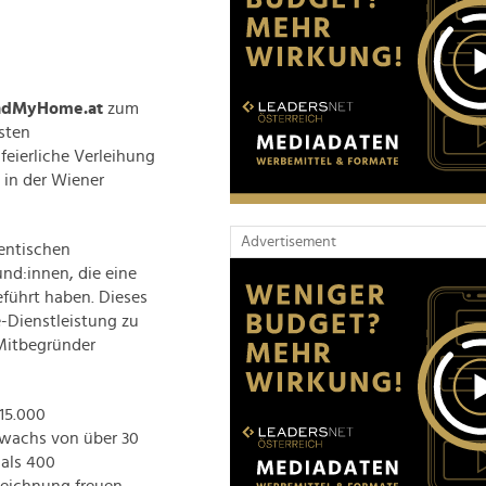
ndMyHome.at
zum
esten
feierliche Verleihung
 in der Wiener
Advertisement
hentischen
nd:innen, die eine
führt haben. Dieses
e-Dienstleistung zu
Mitbegründer
 15.000
wachs von über 30
als 400