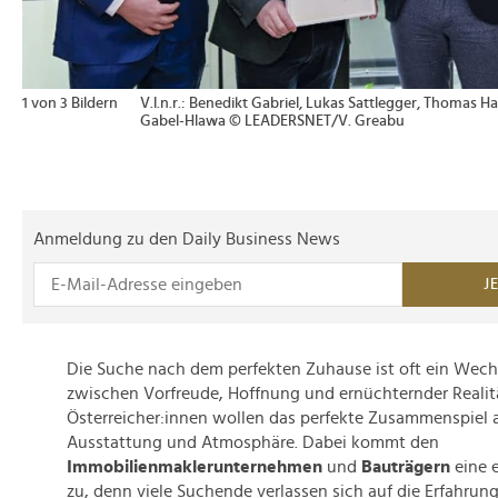
1 von 3 Bildern
V.l.n.r.: Benedikt Gabriel, Lukas Sattlegger, Thoma
Gabel-Hlawa © LEADERSNET/V. Greabu
Anmeldung zu den Daily Business News
J
Die Suche nach dem perfekten Zuhause ist oft ein Wec
zwischen Vorfreude, Hoffnung und ernüchternder Realitä
Österreicher:innen wollen das perfekte Zusammenspiel a
Ausstattung und Atmosphäre. Dabei kommt den
Immobilienmaklerunternehmen
und
Bauträgern
eine 
zu, denn viele Suchende verlassen sich auf die Erfahr