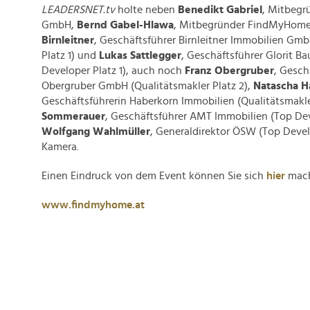
LEADERSNET.tv
holte neben
Benedikt Gabriel
, Mitbeg
GmbH,
Bernd Gabel-Hlawa
, Mitbegründer FindMyHom
Birnleitner
, Geschäftsführer Birnleitner Immobilien Gmb
Platz 1) und
Lukas Sattlegger
, Geschäftsführer Glorit 
Developer Platz 1), auch noch
Franz Obergruber
, Gesch
Obergruber GmbH (Qualitätsmakler Platz 2),
Natascha H
Geschäftsführerin Haberkorn Immobilien (Qualitätsmakle
Sommerauer
, Geschäftsführer AMT Immobilien (Top Dev
Wolfgang Wahlmüller
, Generaldirektor ÖSW (Top Develo
Kamera.
Einen Eindruck von dem Event können Sie sich
hier
mac
www.findmyhome.at