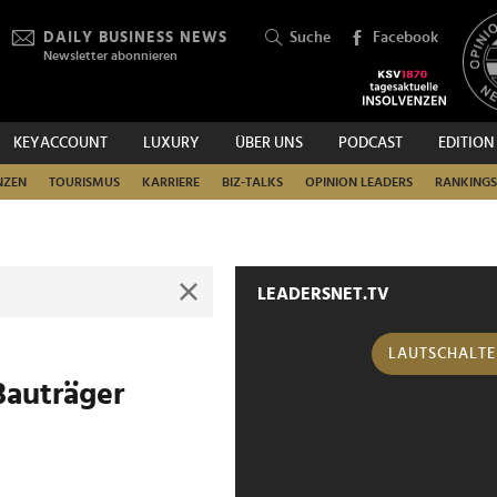
DAILY BUSINESS NEWS
Suche
Facebook
Newsletter abonnieren
KEYACCOUNT
LUXURY
ÜBER UNS
PODCAST
EDITION
SUCHEN
NZEN
TOURISMUS
KARRIERE
BIZ-TALKS
OPINION LEADERS
RANKINGS
LEADERSNET.TV
LAUTSCHALT
Bauträger