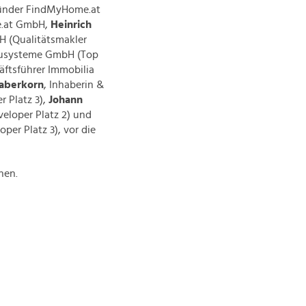
ründer FindMyHome.at
e.at GmbH,
Heinrich
H (Qualitätsmakler
Bausysteme GmbH (Top
äftsführer Immobilia
aberkorn
, Inhaberin &
r Platz 3),
Johann
eloper Platz 2) und
per Platz 3), vor die
hen.