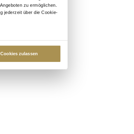
 Angeboten zu ermöglichen.
g jederzeit über die Cookie-
au sein können
zieren
Cookies zulassen
hre Präferenzen im
Abschnitt
 Medien anbieten zu können
hrer Verwendung unserer
 führen diese Informationen
ie im Rahmen Ihrer Nutzung