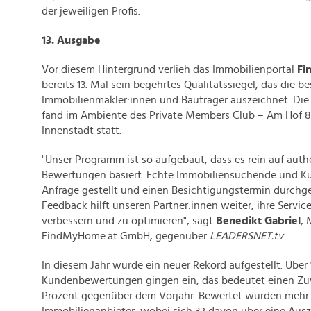
der jeweiligen Profis.
13. Ausgabe
Vor diesem Hintergrund verlieh das Immobilienportal
Fi
bereits 13. Mal sein begehrtes Qualitätssiegel, das die b
Immobilienmakler:innen und Bauträger auszeichnet. Die 
fand im Ambiente des Private Members Club – Am Hof 8
Innenstadt statt.
"Unser Programm ist so aufgebaut, dass es rein auf aut
Bewertungen basiert. Echte Immobiliensuchende und Ku
Anfrage gestellt und einen Besichtigungstermin durchge
Feedback hilft unseren Partner:innen weiter, ihre Servic
verbessern und zu optimieren", sagt
Benedikt Gabriel
, 
FindMyHome.at GmbH, gegenüber
LEADERSNET.tv
.
In diesem Jahr wurde ein neuer Rekord aufgestellt. Über
Kundenbewertungen gingen ein, das bedeutet einen Zu
Prozent gegenüber dem Vorjahr. Bewertet wurden mehr 