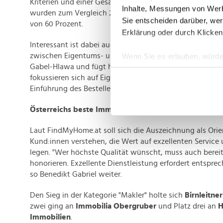
Kriterien und einer Gesamtzufriedenheit von über zwei Dr
Inhalte, Messungen von Werb
wurden zum Vergleich 20 Unternehmen ausgezeichnet. D
Sie entscheiden darüber, wer
von 60 Prozent.
Erklärung oder durch Klicken
Interessant ist dabei auch die Marktbeobachtung: "Die 
zwischen Eigentums- und Mietobjekten wird deutlich grö
Wenn Sie es erlauben, würde
Gabel-Hlawa und fügt hinzu: "Mehr als zwei Drittel der 
Informationen über Ih
fokussieren sich auf Eigentumsobjekte – eine Entwicklun
Ihr Gerät durch aktiv
Einführung des Bestellerprinzips prognostiziert haben."
Erfahren Sie mehr darüber, w
Einzelheiten
fest.
Österreichs beste Immobilienmakler und Bauträger
Laut FindMyHome.at soll sich die Auszeichnung als Orien
Wir verwenden Cookies, um I
Kund:innen verstehen, die Wert auf exzellenten Service 
und die Zugriffe auf unsere 
legen. "Wer höchste Qualität wünscht, muss auch bereit s
Website an unsere Partner fü
honorieren. Exzellente Dienstleistung erfordert entspre
möglicherweise mit weiteren
so Benedikt Gabriel weiter.
der Dienste gesammelt habe
Den Sieg in der Kategorie "Makler" holte sich
Birnleitne
zwei ging an
Immobilia Obergruber
und Platz drei an
H
Immobilien
.