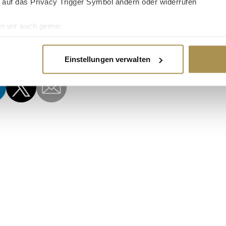
 auf das Privacy Trigger Symbol ändern oder widerrufen
n wir auch gerne:
chen.
re geografische Lage erfassen, welche bis auf einige Meter gen
es Scannen nach bestimmten Merkmalen (Fingerprinting) identifi
Einstellungen verwalten
ie Ihre persönlichen Daten verarbeitet werden, und legen Sie I
nhalte und Anzeigen zu personalisieren, Funktionen für soziale
Website zu analysieren. Außerdem geben wir Informationen zu I
r soziale Medien, Werbung und Analysen weiter. Unsere Partner
 Daten zusammen, die Sie ihnen bereitgestellt haben oder die s
n.