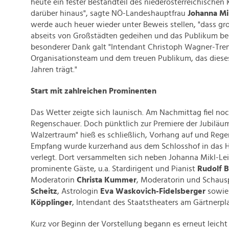
heute ein fester Bestandteil des niederösterreichischen
darüber hinaus", sagte NÖ-Landeshauptfrau
Johanna Mi
werde auch heuer wieder unter Beweis stellen, "dass g
abseits von Großstädten gedeihen und das Publikum beg
besonderer Dank galt "Intendant Christoph Wagner-Tr
Organisationsteam und dem treuen Publikum, das dieses 
Jahren trägt."
Start mit zahlreichen Prominenten
Das Wetter zeigte sich launisch. Am Nachmittag fiel noch
Regenschauer. Doch pünktlich zur Premiere der Jubiläum
Walzertraum" hieß es schließlich, Vorhang auf und Rege
Empfang wurde kurzerhand aus dem Schlosshof in das H
verlegt. Dort versammelten sich neben Johanna Mikl-Lei
prominente Gäste, u.a. Stardirigent und Pianist
Rudolf 
Moderatorin
Christa Kummer
, Moderatorin und Schaus
Scheitz
, Astrologin
Eva Waskovich-Fidelsberger
sowi
Köpplinger
, Intendant des Staatstheaters am Gärtnerpl
Kurz vor Beginn der Vorstellung begann es erneut leicht