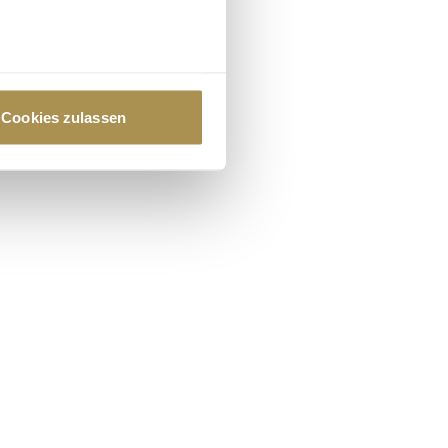
au sein können
zieren
Cookies zulassen
hre Präferenzen im
Abschnitt
 Medien anbieten zu können
hrer Verwendung unserer
 führen diese Informationen
ie im Rahmen Ihrer Nutzung