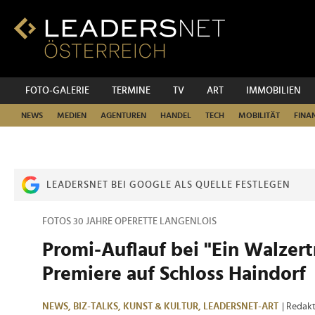
Zum
Inhalt
Zur
Fußzeilen-
Navigation
Zur
FOTO-GALERIE
TERMINE
TV
ART
IMMOBILIEN
Hauptnavigation
NEWS
MEDIEN
AGENTUREN
HANDEL
TECH
MOBILITÄT
FINA
LEADERSNET BEI GOOGLE ALS QUELLE FESTLEGEN
FOTOS 30 JAHRE OPERETTE LANGENLOIS
Promi-Auflauf bei "Ein Walzer
Premiere auf Schloss Haindorf
NEWS,
BIZ-TALKS,
KUNST & KULTUR,
LEADERSNET-ART
| Redak