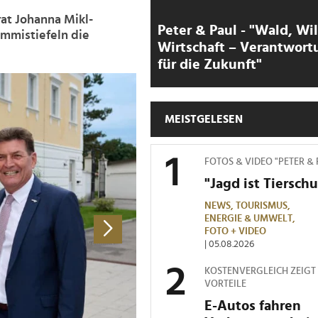
rat Johanna Mikl-
Peter & Paul - "Wald, Wi
ummistiefeln die
Wirtschaft – Verantwort
für die Zukunft"
>
MEISTGELESEN
FOTOS & VIDEO "PETER &
"Jagd ist Tierschu
NEWS,
TOURISMUS,
ENERGIE & UMWELT,
FOTO + VIDEO
| 05.08.2026
KOSTENVERGLEICH ZEIGT
VORTEILE
E-Autos fahren