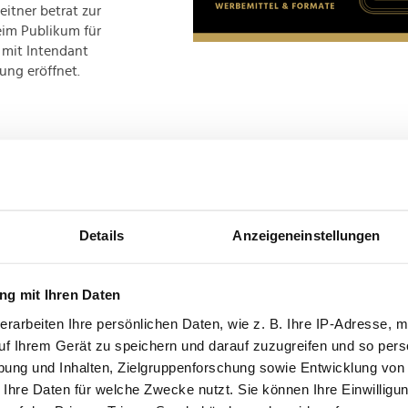
itner betrat zur
eim Publikum für
 mit Intendant
ung eröffnet.
s voller Erfolg.
Paul
 während
Nicole
Großes Lob gab es
a
ierung ist
Isabella
Details
Anzeigeneinstellungen
-Trenkwitz eine
g mit Ihren Daten
 Musical auf dem
erarbeiten Ihre persönlichen Daten, wie z. B. Ihre IP-Adresse, m
perettenflair
uf Ihrem Gerät zu speichern und darauf zuzugreifen und so pers
ung und Inhalten, Zielgruppenforschung sowie Entwicklung von
lakowitsch
im
 Ihre Daten für welche Zwecke nutzt. Sie können Ihre Einwilligun
hren ist er eine feste