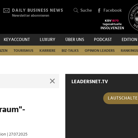
DAILY BUSINESS NEWS
Suche
Facebook
Newsletter abonnieren
KEYACCOUNT
LUXURY
ÜBER UNS
PODCAST
EDITION
SUCHEN
NZEN
TOURISMUS
KARRIERE
BIZ-TALKS
OPINION LEADERS
RANKINGS
LEADERSNET.TV
LAUTSCHALT
traum"-
tion
| 27.07.2025