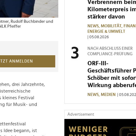
Verbrennern bei
Kilometerpreis i
stärker davon
eitner, Rudolf Buchbinder und
2 von 4 Bildern
Johann
NEWS,
MOBILITÄT,
FINAN
NLK Pfeiffer
ENERGIE & UMWELT
| 05.08.2026
NACH ABSCHLUSS EINER
COMPLIANCE-PRÜFUNG
ETZT ANMELDEN
ORF-III-
Geschäftsführer 
Schöber mit sofor
ehen, drei Jahrzehnte,
Wirkung abberuf
österreichische
NEWS,
MEDIEN
| 05.08.20
 kleines Festival
ung für Musik- und
Advertisement
ettenfestival
ls Idee begann, ist