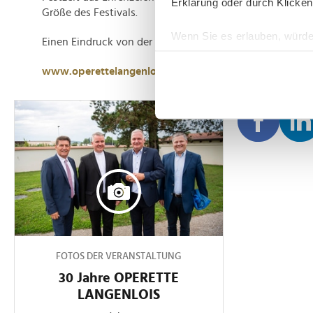
Erklärung oder durch Klicken
Größe des Festivals.
Wenn Sie es erlauben, würde
Einen Eindruck von der Premiere können Sie sich
hier
ma
Informationen über Ih
www.operettelangenlois.at
Ihr Gerät durch aktiv
Erfahren Sie mehr darüber, w
Einzelheiten
fest.
Wir verwenden Cookies, um I
und die Zugriffe auf unsere 
Website an unsere Partner fü
möglicherweise mit weiteren
der Dienste gesammelt habe
FOTOS DER VERANSTALTUNG
30 Jahre OPERETTE
LANGENLOIS