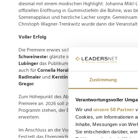
diesmal mit einem modischen Highlight: Johanna Mikl-Le
offiziellen Eröffnung in Gummistiefeln die Bühne, was b
Szenenapplaus und herzliche Lacher sorgte. Gemeinsam
Christoph Wagner-Trenkwitz wurde dann die Veranstalt
Voller Erfolg
Die Premiere erwies sich musikalisch wie darstellerisch al
Schweineste
r glänzte in der Rolle des Leutnants Niki,
Lubinger
das Publikum mit ihrem Auftritt verzauberte. 
auch für
Cornelia Horak
,
Erwin Belakowitsch
,
Domenic
Radlmaier
und
Kerstin Grotrian
. Regisseurin der Inszen
Zustimmung
Gregor
.
Zum Höhepunkt des Abends kündigte Christoph Wagner
Verantwortungsvoller Umgan
Premiere an. 2026 soll zum ersten Mal in Langenlois ein
Wir und
unsere 58 Partner
v
Programm stehen, der Evergreen "Hello, Dolly!" soll das O
Cookies, um Informationen a
erweitern.
Inhalte, Messungen von Werb
Im Anschluss an die Vorstellung erhielt Sänger
Erwin Be
Sie entscheiden darüber, wer
Festzelt das Ehrenzeichen der Stadt Langenlois. Seit 25 Ja