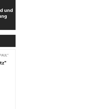
ld und
ung
>
 PAUL"
tz"