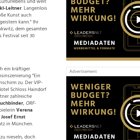
 Kulturlebens und weit
kl-Leitner
. Langenlois
roße Kunst auch
eistern kann." Ihr
enkwitz, dem gesamten
Festival seit 30
 ein kräftiger
Advertisement
sinszenierung "Ein
nschirm zu. Der VIP-
otel Schloss Haindorf
tner zahlreiche
Buchbinder
,
ORF
-
pielerin
Verena
e
Josef Ernst
atz in München.
 zu nieseln, doch