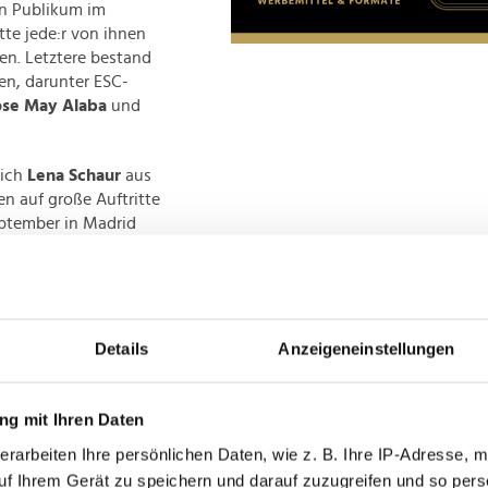
en Publikum im
te jede:r von ihnen
gen. Letztere bestand
en, darunter ESC-
se May Alaba
und
lich
Lena Schaur
aus
en auf große Auftritte
eptember in Madrid
ken
produktionen bei Cory
udio Villa Lala, ein
hr überwältigt. Ich
es was wird, cool",
Details
Anzeigeneinstellungen
als "authentisch – es
g mit Ihren Daten
erarbeiten Ihre persönlichen Daten, wie z. B. Ihre IP-Adresse, m
uf Ihrem Gerät zu speichern und darauf zuzugreifen und so pers
er Siegerin. ESC-