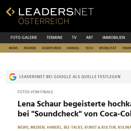
Zum
Inhalt
Zur
Fußzeilen-
Navigation
Zur
FOTO-GALERIE
TERMINE
TV
ART
IMMOBILIEN
Hauptnavigation
NEWS
MEDIEN
AGENTUREN
HANDEL
TECH
MOBILITÄT
FINA
LEADERSNET BEI GOOGLE ALS QUELLE FESTLEGEN
FOTOS VOM FINALE
Lena Schaur begeisterte hochk
bei "Soundcheck" von Coca-Co
NEWS,
MEDIEN,
HANDEL,
BIZ-TALKS,
KUNST & KULTUR,
KULIN