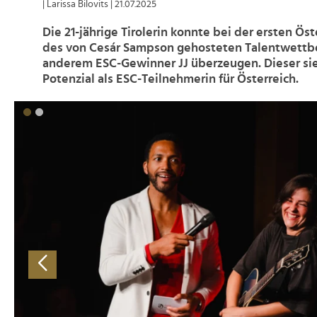
| Larissa Bilovits
| 21.07.2025
Die 21-jährige Tirolerin konnte bei der ersten Ö
des von Cesár Sampson gehosteten Talentwettb
anderem ESC-Gewinner JJ überzeugen. Dieser sieh
Potenzial als ESC-Teilnehmerin für Österreich.
>