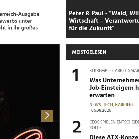
Peter & Paul - "Wald, Wi
sterreich-Ausgabe
Wirtschaft – Verantwort
ewerbs unter
für die Zukunft"
t in ihr großes
>
MEISTGELESEN
KI KREMPELT ARBEITSMA
Was Unternehme
Job-Einsteigern 
erwarten
NEWS,
TECH,
KARRIERE
| 06.08.2026
CEOS SPIELEN ENTSCHEID
ROLLE
Diese ATX-Konze