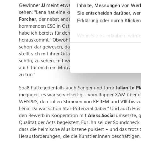
Inhalte, Messungen von Werb
Gewinner
JJ
meint etwa, durchaus auch Song Contest-Po
sehen: "Lena hat eine krasse Stimme, ich wäre voll dafü
Sie entscheiden darüber, wer
Forcher
, der nebst anderen als Scout mit der Suche eine
Erklärung oder durch Klicken
kommenden ESC in Österreich betraut wurde, lässt anme
habe ich bereits für den Song Contest angefragt, mal s
Wenn Sie es erlauben, würde
herauskommt." Obwohl alle Acts sensationell gewesen s
Informationen über Ih
schon klar gewesen, dass Lena Schaur als Gewinner:in 
Ihr Gerät durch aktiv
stellt sich mit ihrer Gitarre auf die Bühne und alles ist ru
Erfahren Sie mehr darüber, w
schön, zu sehen, mit welcher Leidenschaft junge Leute
auch für mich ein Motivationsschub für die österreichi
Einzelheiten
fest.
zu tun."
Wir verwenden Cookies, um I
Spaß hatte jedenfalls auch Sänger und Juror
Julian Le P
und die Zugriffe auf unsere 
megageil, es war so vielseitig – vom Rapper XAM über d
Website an unsere Partner fü
WHSPRS, den tollen Stimmen von KE'REM und V1K bis zu
möglicherweise mit weiteren
Lena. Da war schon Star-Potenzial dabei." Und auch Hos
der Dienste gesammelt habe
den Bewerb in Kooperation mit
Aleks.Social
umsetzte, g
Qualität der Acts begeistert. Für ihn sei der Soundcheck
dass die heimische Musikszene pulsiert – und das trotz 
Herausforderungen, die die Künstler:innen beschäftigen: