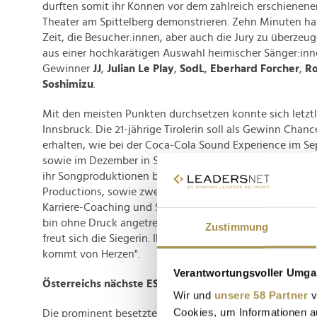
durften somit ihr Können vor dem zahlreich erschienen
Theater am Spittelberg demonstrieren. Zehn Minuten hat
Zeit, die Besucher:innen, aber auch die Jury zu überzeu
aus einer hochkarätigen Auswahl heimischer Sänger:inn
Gewinner
JJ
,
Julian Le Play
,
SodL
,
Eberhard Forcher
,
Ro
Soshimizu
.
Mit den meisten Punkten durchsetzen konnte sich letzt
Innsbruck. Die 21-jährige Tirolerin soll als Gewinn Chanc
erhalten, wie bei der Coca-Cola Sound Experience im S
sowie im Dezember in Schladming. Darüber hinaus win
ihr Songproduktionen bei Vienna City Sound und Video
Productions, sowie zwei Studio Slots in Julian Le Plays St
Karriere-Coaching und Social Media Beratung. "Ich bin se
bin ohne Druck angetreten und habe mir gedacht, wenn 
Zustimmung
freut sich die Siegerin. Ihre Musik beschreibt sie selbst 
kommt von Herzen".
Verantwortungsvoller Umgan
Österreichs nächste ESC-Hoffnung?
Wir und
unsere 58 Partner
v
Cookies, um Informationen a
Die prominent besetzte Jury zeigte sich begeistert von d