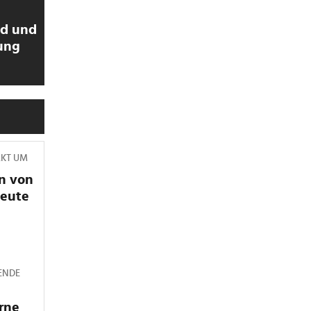
ld und
ung
>
RKT UM
n von
heute
ENDE
rne