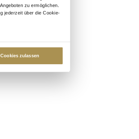
 Angeboten zu ermöglichen.
g jederzeit über die Cookie-
au sein können
zieren
Cookies zulassen
hre Präferenzen im
Abschnitt
 Medien anbieten zu können
hrer Verwendung unserer
 führen diese Informationen
ie im Rahmen Ihrer Nutzung