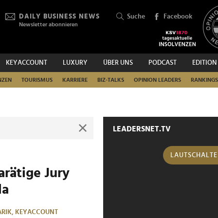
DAILY BUSINESS NEWS
Suche
Facebook
Newsletter abonnieren
KEYACCOUNT
LUXURY
ÜBER UNS
PODCAST
EDITION
SUCHEN
NZEN
TOURISMUS
KARRIERE
BIZ-TALKS
OPINION LEADERS
RANKINGS
LEADERSNET.TV
LAUTSCHALT
arätige Jury
la
ARIK,
KEYACCOUNT