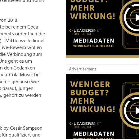
präsentieren und somit
von 2018,
hrte bei einem Coca-
ereits ordentlich die
). "Mittlerweile findet
m Live-Bewerb wollen
 die Verbindung zum
 Uns geht es um
son den Gedanken
Advertisement
Coca-Cola Music bei
chen – genauso wie
s darauf, jungen
n, gehört zu werden
ck by Cesár Sampson
für qualifiziert und