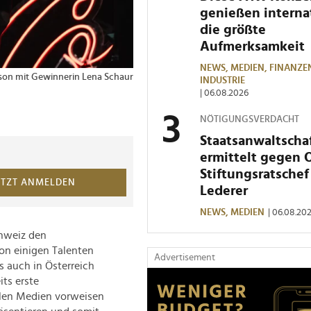
genießen interna
die größte
Aufmerksamkeit
NEWS,
MEDIEN,
FINANZE
son mit Gewinnerin Lena Schaur
2 von 2 Bildern
V.l.n.r.: Host Aleks 
INDUSTRIE
Cesár Sampson sowie d
| 06.08.2026
© Björn Willerth
NÖTIGUNGSVERDACHT
Staatsanwaltscha
ermittelt gegen 
Stiftungsratschef
ETZT ANMELDEN
Lederer
NEWS,
MEDIEN
| 06.08.20
hweiz den
on einigen Talenten
Advertisement
s auch in Österreich
its erste
alen Medien vorweisen