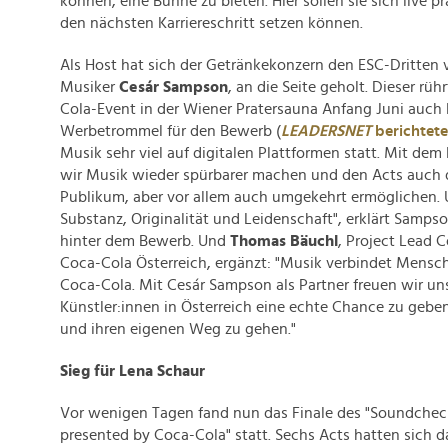
können, eine Bühne zu bieten. Hier sollen sie sich live 
den nächsten Karriereschritt setzen können.
Als Host hat sich der Getränkekonzern den ESC-Dritten 
Musiker
Cesár Sampson
, an die Seite geholt. Dieser rü
Cola-Event in der Wiener Pratersauna Anfang Juni auch b
Werbetrommel für den Bewerb (
LEADERSNET
berichtete
Musik sehr viel auf digitalen Plattformen statt. Mit de
wir Musik wieder spürbarer machen und den Acts auch
Publikum, aber vor allem auch umgekehrt ermöglichen.
Substanz, Originalität und Leidenschaft", erklärt Samp
hinter dem Bewerb. Und
Thomas Bäuchl
, Project Lead 
Coca-Cola Österreich, ergänzt: "Musik verbindet Mens
Coca-Cola. Mit Cesár Sampson als Partner freuen wir un
Künstler:innen in Österreich eine echte Chance zu gebe
und ihren eigenen Weg zu gehen."
Sieg für Lena Schaur
Vor wenigen Tagen fand nun das Finale des "Soundche
presented by Coca-Cola" statt. Sechs Acts hatten sich da