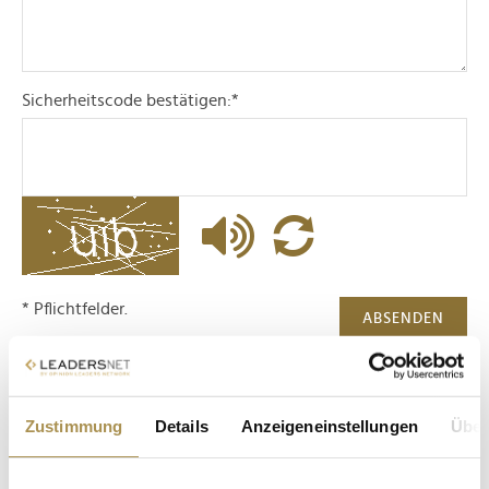
Sicherheitscode bestätigen:
*
* Pflichtfelder.
ABSENDEN
LEADERSNET.TV
Zustimmung
Details
Anzeigeneinstellungen
Über
LAUTSCHALTEN