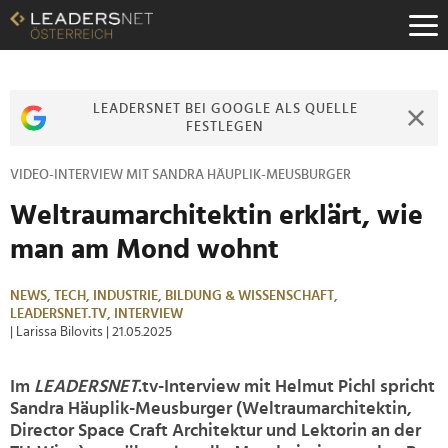
Zum
Inhalt
Zur
Fußzeilen-
Navigation
LEADERSNET BEI GOOGLE ALS QUELLE
Zur
FESTLEGEN
Hauptnavigation
VIDEO-INTERVIEW MIT SANDRA HÄUPLIK-MEUSBURGER
Weltraumarchitektin erklärt, wie
man am Mond wohnt
NEWS,
TECH,
INDUSTRIE,
BILDUNG & WISSENSCHAFT,
LEADERSNET.TV,
INTERVIEW
| Larissa Bilovits
| 21.05.2025
Im
LEADERSNET
.tv-Interview mit Helmut Pichl spricht
Sandra Häuplik-Meusburger (Weltraumarchitektin,
Director Space Craft Architektur und Lektorin an der