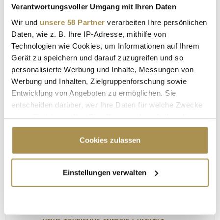
Verantwortungsvoller Umgang mit Ihren Daten
Wir und
unsere 58 Partner
verarbeiten Ihre persönlichen
Daten, wie z. B. Ihre IP-Adresse, mithilfe von
Technologien wie Cookies, um Informationen auf Ihrem
Gerät zu speichern und darauf zuzugreifen und so
personalisierte Werbung und Inhalte, Messungen von
Werbung und Inhalten, Zielgruppenforschung sowie
Entwicklung von Angeboten zu ermöglichen. Sie
Peter & Paul - "Wald, Wild und Wirtschaft –
entscheiden darüber, wer Ihre Daten für welche Zwecke
Verantwortung für die Zukunft"
nutzt. Sie können Ihre Einwilligung jederzeit über die
Cookie-Erklärung oder durch Klicken auf das Privacy
Trigger Symbol ändern oder widerrufen
Cookies zulassen
MEISTGELESEN
Wenn Sie es erlauben, würden wir auch gerne:
Einstellungen verwalten
Informationen über Ihre geografische Lage
erfassen, welche bis auf einige Meter genau sein
FOTOS & VIDEO "PETER & PAUL"
können
"Jagd ist Tierschutz"
Ihr Gerät durch aktives Scannen nach