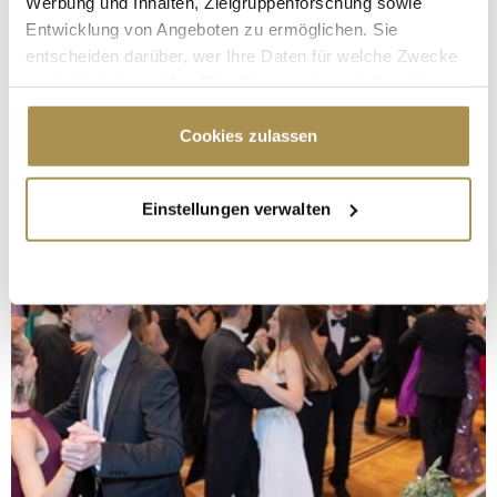
Werbung und Inhalten, Zielgruppenforschung sowie
Entwicklung von Angeboten zu ermöglichen. Sie
entscheiden darüber, wer Ihre Daten für welche Zwecke
nutzt. Sie können Ihre Einwilligung jederzeit über die
Cookie-Erklärung oder durch Klicken auf das Privacy
Trigger Symbol ändern oder widerrufen
Cookies zulassen
Wenn Sie es erlauben, würden wir auch gerne:
Einstellungen verwalten
Informationen über Ihre geografische Lage
erfassen, welche bis auf einige Meter genau sein
können
Ihr Gerät durch aktives Scannen nach
bestimmten Merkmalen (Fingerprinting) identifizieren
Erfahren Sie mehr darüber, wie Ihre persönlichen Daten
verarbeitet werden, und legen Sie Ihre Präferenzen im
Abschnitt Einzelheiten
fest.
Wir verwenden Cookies, um Inhalte und Anzeigen zu
personalisieren, Funktionen für soziale Medien anbieten