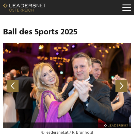
Zum
Inhalt
Zur
Fußzeilen-
Navigation
Ball des Sports 2025
Zur
Hauptnavigation
© leadersnet.at / R. Brunhölzl