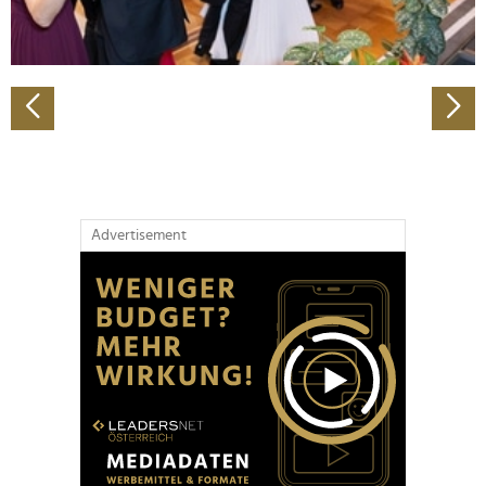
zu können und die Zugriffe auf unsere Website zu
analysieren. Außerdem geben wir Informationen zu Ihrer
Verwendung unserer Website an unsere Partner für
soziale Medien, Werbung und Analysen weiter. Unsere
Partner führen diese Informationen möglicherweise mit
weiteren Daten zusammen, die Sie ihnen bereitgestellt
haben oder die sie im Rahmen Ihrer Nutzung der Dienste
gesammelt haben.
Advertisement