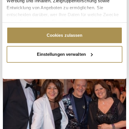
Werbung und Inhalten, Zielgruppenforschung sowie
Entwicklung von Angeboten zu ermöglichen. Sie
entscheiden darüber, wer Ihre Daten für welche Zwecke
nutzt. Sie können Ihre Einwilligung jederzeit über die
Cookie-Erklärung oder durch Klicken auf das Privacy
Trigger Symbol ändern oder widerrufen
Cookies zulassen
Wenn Sie es erlauben, würden wir auch gerne:
Einstellungen verwalten
Informationen über Ihre geografische Lage
erfassen, welche bis auf einige Meter genau sein
können
Ihr Gerät durch aktives Scannen nach
bestimmten Merkmalen (Fingerprinting) identifizieren
Erfahren Sie mehr darüber, wie Ihre persönlichen Daten
verarbeitet werden, und legen Sie Ihre Präferenzen im
Abschnitt Einzelheiten
fest.
Wir verwenden Cookies, um Inhalte und Anzeigen zu
personalisieren, Funktionen für soziale Medien anbieten