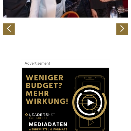
zu können und die Zugriffe auf unsere Website zu
analysieren. Außerdem geben wir Informationen zu Ihrer
Verwendung unserer Website an unsere Partner für
soziale Medien, Werbung und Analysen weiter. Unsere
Partner führen diese Informationen möglicherweise mit
weiteren Daten zusammen, die Sie ihnen bereitgestellt
haben oder die sie im Rahmen Ihrer Nutzung der Dienste
gesammelt haben.
Advertisement