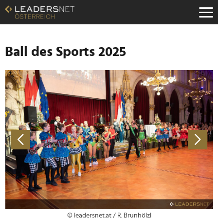
Zum
Inhalt
Zur
Fußzeilen-
Navigation
Ball des Sports 2025
Zur
Hauptnavigation
© leadersnet.at / R. Brunhölzl