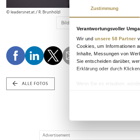
Zustimmung
© leadersnet.at / R. Brunhölzl
Verantwortungsvoller Umgan
Wir und
unsere 58 Partner
v
Cookies, um Informationen a
Inhalte, Messungen von Werb
Sie entscheiden darüber, wer
Erklärung oder durch Klicken
Wenn Sie es erlauben, würde
ALLE FOTOS
Informationen über Ih
Ihr Gerät durch aktiv
Erfahren Sie mehr darüber, w
Einzelheiten
fest.
Wir verwenden Cookies, um I
Advertisement
und die Zugriffe auf unsere 