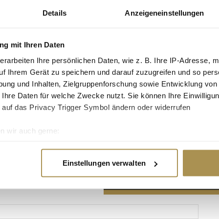
Details
Anzeigeneinstellungen
g mit Ihren Daten
erarbeiten Ihre persönlichen Daten, wie z. B. Ihre IP-Adresse, m
Advertisement
uf Ihrem Gerät zu speichern und darauf zuzugreifen und so pers
ung und Inhalten, Zielgruppenforschung sowie Entwicklung von
 Ihre Daten für welche Zwecke nutzt. Sie können Ihre Einwilligun
 auf das Privacy Trigger Symbol ändern oder widerrufen
n wir auch gerne:
re geografische Lage erfassen, welche bis auf einige Meter gen
es Scannen nach bestimmten Merkmalen (Fingerprinting) identifi
Einstellungen verwalten
ie Ihre persönlichen Daten verarbeitet werden, und legen Sie I
nhalte und Anzeigen zu personalisieren, Funktionen für soziale
Website zu analysieren. Außerdem geben wir Informationen zu I