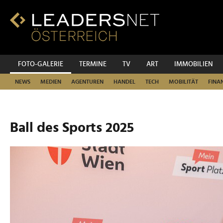
Zum
Inhalt
Zur
Fußzeilen-
Navigation
Zur
FOTO-GALERIE
TERMINE
TV
ART
IMMOBILIEN
Hauptnavigation
NEWS
MEDIEN
AGENTUREN
HANDEL
TECH
MOBILITÄT
FINA
Ball des Sports 2025