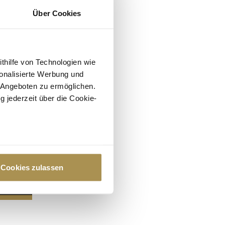
Über Cookies
ithilfe von Technologien wie
onalisierte Werbung und
 Angeboten zu ermöglichen.
g jederzeit über die Cookie-
au sein können
zieren
Cookies zulassen
hre Präferenzen im
Abschnitt
 Medien anbieten zu können
hrer Verwendung unserer