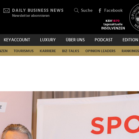
DAILY BUSINESS NEWS
Suche
Facebook
Newsletter abonnieren
KEYACCOUNT
LUXURY
ÜBER UNS
PODCAST
EDITION
SUCHEN
NZEN
TOURISMUS
KARRIERE
BIZ-TALKS
OPINION LEADERS
RANKINGS