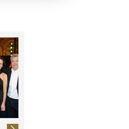
 führen diese Informationen
ie im Rahmen Ihrer Nutzung