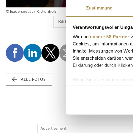
Zustimmung
© leadersnet.at / R. Brunhölzl
Verantwortungsvoller Umgan
Wir und
unsere 58 Partner
v
Cookies, um Informationen a
Inhalte, Messungen von Werb
Sie entscheiden darüber, wer
Erklärung oder durch Klicken
Wenn Sie es erlauben, würde
ALLE FOTOS
Informationen über Ih
Ihr Gerät durch aktiv
Erfahren Sie mehr darüber, w
Einzelheiten
fest.
Wir verwenden Cookies, um I
Advertisement
und die Zugriffe auf unsere 