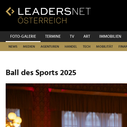
Zum
Inhalt
Zur
Fußzeilen-
Navigation
Zur
FOTO-GALERIE
TERMINE
TV
ART
IMMOBILIEN
Hauptnavigation
NEWS
MEDIEN
AGENTUREN
HANDEL
TECH
MOBILITÄT
FINA
Ball des Sports 2025