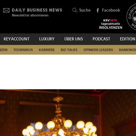
DAILY BUSINESS NEWS
Suche
Facebook
Newsletter abonnieren
KEYACCOUNT
LUXURY
ÜBER UNS
PODCAST
EDITION
SUCHEN
NZEN
TOURISMUS
KARRIERE
BIZ-TALKS
OPINION LEADERS
RANKINGS