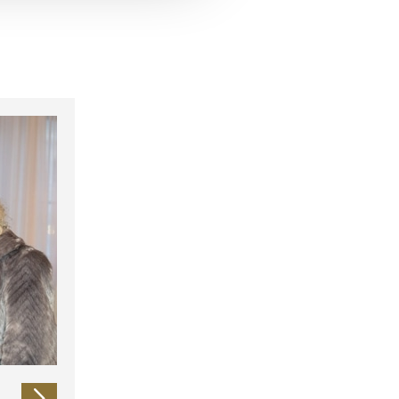
 führen diese Informationen
ie im Rahmen Ihrer Nutzung