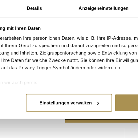
Details
Anzeigeneinstellungen
g mit Ihren Daten
erarbeiten Ihre persönlichen Daten, wie z. B. Ihre IP-Adresse, m
Advertisement
uf Ihrem Gerät zu speichern und darauf zuzugreifen und so pers
ung und Inhalten, Zielgruppenforschung sowie Entwicklung von
 Ihre Daten für welche Zwecke nutzt. Sie können Ihre Einwilligun
 auf das Privacy Trigger Symbol ändern oder widerrufen
n wir auch gerne:
re geografische Lage erfassen, welche bis auf einige Meter gen
es Scannen nach bestimmten Merkmalen (Fingerprinting) identifi
Einstellungen verwalten
ie Ihre persönlichen Daten verarbeitet werden, und legen Sie I
nhalte und Anzeigen zu personalisieren, Funktionen für soziale
Website zu analysieren. Außerdem geben wir Informationen zu I