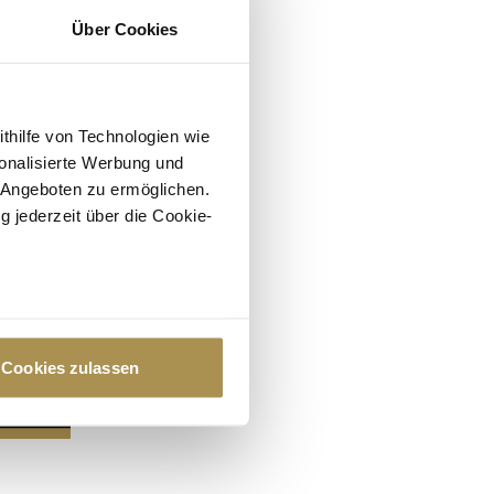
Über Cookies
ithilfe von Technologien wie
onalisierte Werbung und
 Angeboten zu ermöglichen.
g jederzeit über die Cookie-
au sein können
zieren
Cookies zulassen
hre Präferenzen im
Abschnitt
 Medien anbieten zu können
hrer Verwendung unserer