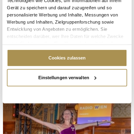
Technologien wie Cookies, um Informationen auf Ihrem
Gerät zu speichern und darauf zuzugreifen und so
personalisierte Werbung und Inhalte, Messungen von
Werbung und Inhalten, Zielgruppenforschung sowie
Entwicklung von Angeboten zu ermöglichen. Sie
entscheiden darüber, wer Ihre Daten für welche Zwecke
nutzt. Sie können Ihre Einwilligung jederzeit über die
Cookie-Erklärung oder durch Klicken auf das Privacy
Trigger Symbol ändern oder widerrufen
Cookies zulassen
Wenn Sie es erlauben, würden wir auch gerne:
Einstellungen verwalten
Informationen über Ihre geografische Lage
erfassen, welche bis auf einige Meter genau sein
können
Ihr Gerät durch aktives Scannen nach
bestimmten Merkmalen (Fingerprinting) identifizieren
Erfahren Sie mehr darüber, wie Ihre persönlichen Daten
verarbeitet werden, und legen Sie Ihre Präferenzen im
Abschnitt Einzelheiten
fest.