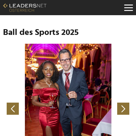
Zum
Inhalt
Zur
Fußzeilen-
Navigation
Ball des Sports 2025
Zur
Hauptnavigation