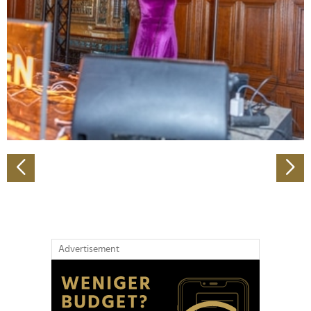
Wir verwenden Cookies, um Inhalte und Anzeigen zu
personalisieren, Funktionen für soziale Medien anbieten
zu können und die Zugriffe auf unsere Website zu
analysieren. Außerdem geben wir Informationen zu Ihrer
Verwendung unserer Website an unsere Partner für
soziale Medien, Werbung und Analysen weiter. Unsere
Partner führen diese Informationen möglicherweise mit
weiteren Daten zusammen, die Sie ihnen bereitgestellt
haben oder die sie im Rahmen Ihrer Nutzung der Dienste
gesammelt haben.
Advertisement