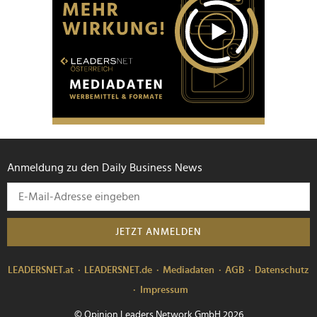
Anmeldung zu den Daily Business News
JETZT ANMELDEN
LEADERSNET.at
LEADERSNET.de
Mediadaten
AGB
Datenschutz
Impressum
© Opinion Leaders Network GmbH 2026