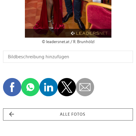
© leadersnet.at / R. Brunhölzl
ALLE FOTOS