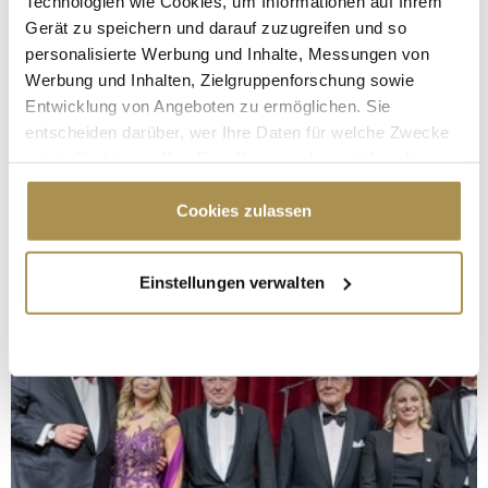
Technologien wie Cookies, um Informationen auf Ihrem
Gerät zu speichern und darauf zuzugreifen und so
personalisierte Werbung und Inhalte, Messungen von
Werbung und Inhalten, Zielgruppenforschung sowie
Entwicklung von Angeboten zu ermöglichen. Sie
entscheiden darüber, wer Ihre Daten für welche Zwecke
nutzt. Sie können Ihre Einwilligung jederzeit über die
Cookie-Erklärung oder durch Klicken auf das Privacy
Trigger Symbol ändern oder widerrufen
Cookies zulassen
Wenn Sie es erlauben, würden wir auch gerne:
Einstellungen verwalten
Informationen über Ihre geografische Lage
erfassen, welche bis auf einige Meter genau sein
können
Ihr Gerät durch aktives Scannen nach
bestimmten Merkmalen (Fingerprinting) identifizieren
Erfahren Sie mehr darüber, wie Ihre persönlichen Daten
verarbeitet werden, und legen Sie Ihre Präferenzen im
Abschnitt Einzelheiten
fest.