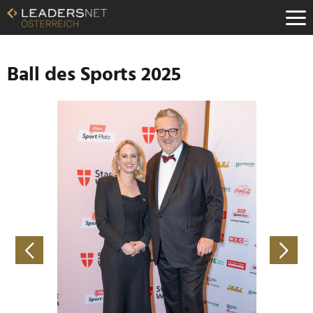
Zum
Inhalt
Zur
Fußzeilen-
Navigation
Ball des Sports 2025
Zur
Hauptnavigation