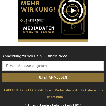
Anmeldung zu den Daily Business News
JETZT ANMELDEN
LEADERSNET.at
LEADERSNET.de
Mediadaten
AGB
Datenschutz
Impressum
© Opinion Leaders Network GmbH 2026