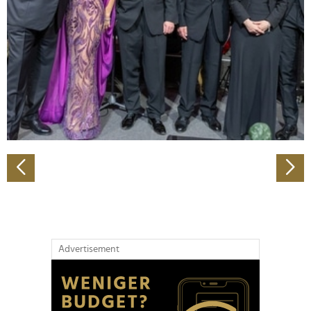
Wir verwenden Cookies, um Inhalte und Anzeigen zu
personalisieren, Funktionen für soziale Medien anbieten
zu können und die Zugriffe auf unsere Website zu
analysieren. Außerdem geben wir Informationen zu Ihrer
Verwendung unserer Website an unsere Partner für
soziale Medien, Werbung und Analysen weiter. Unsere
Partner führen diese Informationen möglicherweise mit
weiteren Daten zusammen, die Sie ihnen bereitgestellt
haben oder die sie im Rahmen Ihrer Nutzung der Dienste
gesammelt haben.
Advertisement