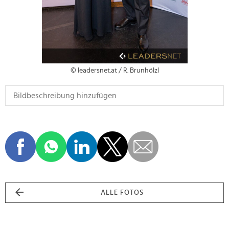
© leadersnet.at / R. Brunhölzl
ALLE FOTOS