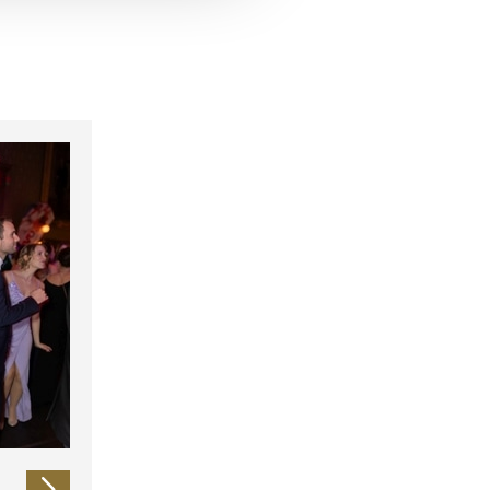
 führen diese Informationen
ie im Rahmen Ihrer Nutzung