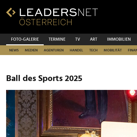
Zum
Inhalt
Zur
Fußzeilen-
Navigation
Zur
FOTO-GALERIE
TERMINE
TV
ART
IMMOBILIEN
Hauptnavigation
NEWS
MEDIEN
AGENTUREN
HANDEL
TECH
MOBILITÄT
FINA
Ball des Sports 2025