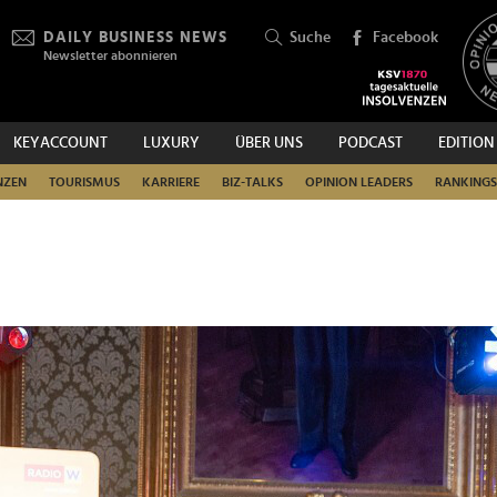
DAILY BUSINESS NEWS
Suche
Facebook
Newsletter abonnieren
KEYACCOUNT
LUXURY
ÜBER UNS
PODCAST
EDITION
SUCHEN
NZEN
TOURISMUS
KARRIERE
BIZ-TALKS
OPINION LEADERS
RANKINGS