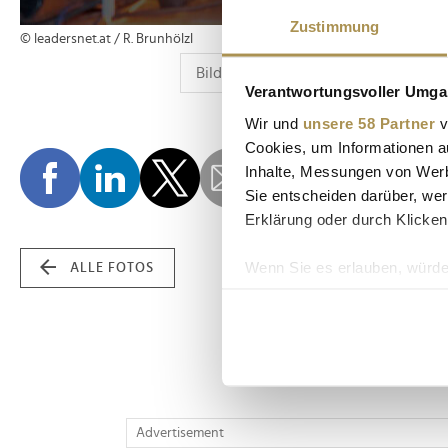
Zustimmung
© leadersnet.at / R. Brunhölzl
Verantwortungsvoller Umgan
Wir und
unsere 58 Partner
v
Cookies, um Informationen a
Inhalte, Messungen von Werb
Sie entscheiden darüber, wer
Erklärung oder durch Klicken
Wenn Sie es erlauben, würde
ALLE FOTOS
Informationen über Ih
Ihr Gerät durch aktiv
Erfahren Sie mehr darüber, w
Einzelheiten
fest.
Wir verwenden Cookies, um I
Advertisement
und die Zugriffe auf unsere 