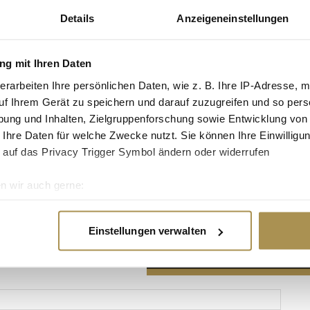
Details
Anzeigeneinstellungen
g mit Ihren Daten
erarbeiten Ihre persönlichen Daten, wie z. B. Ihre IP-Adresse, m
Advertisement
uf Ihrem Gerät zu speichern und darauf zuzugreifen und so pers
ung und Inhalten, Zielgruppenforschung sowie Entwicklung von
 Ihre Daten für welche Zwecke nutzt. Sie können Ihre Einwilligun
 auf das Privacy Trigger Symbol ändern oder widerrufen
n wir auch gerne:
re geografische Lage erfassen, welche bis auf einige Meter gen
es Scannen nach bestimmten Merkmalen (Fingerprinting) identifi
Einstellungen verwalten
ie Ihre persönlichen Daten verarbeitet werden, und legen Sie I
nhalte und Anzeigen zu personalisieren, Funktionen für soziale
Website zu analysieren. Außerdem geben wir Informationen zu I