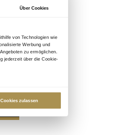
Über Cookies
ithilfe von Technologien wie
onalisierte Werbung und
 Angeboten zu ermöglichen.
g jederzeit über die Cookie-
au sein können
zieren
Cookies zulassen
hre Präferenzen im
Abschnitt
 Medien anbieten zu können
hrer Verwendung unserer