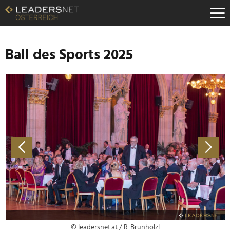
Zum
Inhalt
Zur
Fußzeilen-
Navigation
Ball des Sports 2025
Zur
Hauptnavigation
© leadersnet.at / R. Brunhölzl