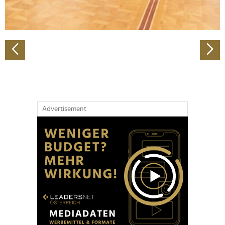
zu können und die Zugriffe auf unsere Website zu
analysieren. Außerdem geben wir Informationen zu Ihrer
Verwendung unserer Website an unsere Partner für
soziale Medien, Werbung und Analysen weiter. Unsere
Partner führen diese Informationen möglicherweise mit
weiteren Daten zusammen, die Sie ihnen bereitgestellt
haben oder die sie im Rahmen Ihrer Nutzung der Dienste
gesammelt haben.
Advertisement