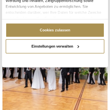
Werbung und Inhalten, Zielgruppenforschung sowie
Entwicklung von Angeboten zu ermöglichen. Sie
entscheiden darüber, wer Ihre Daten für welche Zwecke
nutzt. Sie können Ihre Einwilligung jederzeit über die
Cookie-Erklärung oder durch Klicken auf das Privacy
Trigger Symbol ändern oder widerrufen
Cookies zulassen
Wenn Sie es erlauben, würden wir auch gerne:
Einstellungen verwalten
Informationen über Ihre geografische Lage
erfassen, welche bis auf einige Meter genau sein
können
Ihr Gerät durch aktives Scannen nach
bestimmten Merkmalen (Fingerprinting) identifizieren
Erfahren Sie mehr darüber, wie Ihre persönlichen Daten
verarbeitet werden, und legen Sie Ihre Präferenzen im
Abschnitt Einzelheiten
fest.
Wir verwenden Cookies, um Inhalte und Anzeigen zu
personalisieren, Funktionen für soziale Medien anbieten