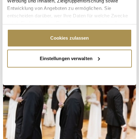
Werbung und Inhalten, Zielgruppenforschung sowie
Entwicklung von Angeboten zu ermöglichen. Sie
entscheiden darüber, wer Ihre Daten für welche Zwecke
nutzt. Sie können Ihre Einwilligung jederzeit über die
Cookie-Erklärung oder durch Klicken auf das Privacy
Trigger Symbol ändern oder widerrufen
Cookies zulassen
Wenn Sie es erlauben, würden wir auch gerne:
Einstellungen verwalten
Informationen über Ihre geografische Lage
erfassen, welche bis auf einige Meter genau sein
können
Ihr Gerät durch aktives Scannen nach
bestimmten Merkmalen (Fingerprinting) identifizieren
Erfahren Sie mehr darüber, wie Ihre persönlichen Daten
verarbeitet werden, und legen Sie Ihre Präferenzen im
Abschnitt Einzelheiten
fest.
Wir verwenden Cookies, um Inhalte und Anzeigen zu
personalisieren, Funktionen für soziale Medien anbieten