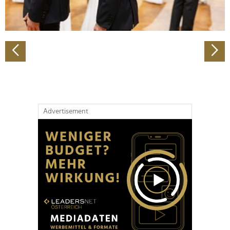
zu können und die Zugriffe auf unsere Website zu
analysieren. Außerdem geben wir Informationen zu Ihrer
Verwendung unserer Website an unsere Partner für
soziale Medien, Werbung und Analysen weiter. Unsere
Partner führen diese Informationen möglicherweise mit
weiteren Daten zusammen, die Sie ihnen bereitgestellt
haben oder die sie im Rahmen Ihrer Nutzung der Dienste
gesammelt haben.
Advertisement