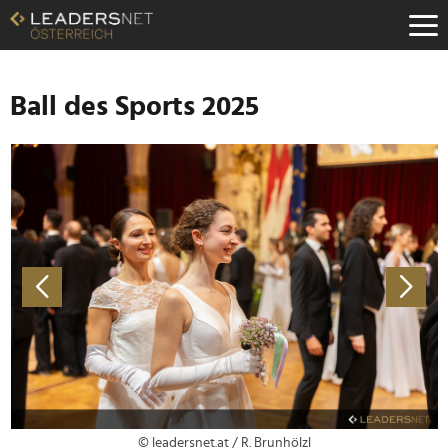
Zum
Inhalt
Zur
Fußzeilen-
Navigation
Ball des Sports 2025
Zur
Hauptnavigation
© leadersnet.at / R. Brunhölzl