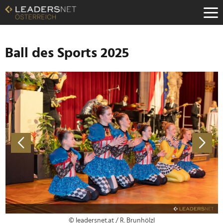
Zum
Inhalt
Zur
Fußzeilen-
Navigation
Ball des Sports 2025
Zur
Hauptnavigation
© leadersnet.at / R. Brunhölzl