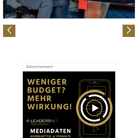
zu können und die Zugriffe auf unsere Website zu
analysieren. Außerdem geben wir Informationen zu Ihrer
Verwendung unserer Website an unsere Partner für
soziale Medien, Werbung und Analysen weiter. Unsere
Partner führen diese Informationen möglicherweise mit
weiteren Daten zusammen, die Sie ihnen bereitgestellt
haben oder die sie im Rahmen Ihrer Nutzung der Dienste
gesammelt haben.
Advertisement