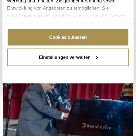
Werbung und Inhalten, Zielgruppenforschung sowie
Entwicklung von Angeboten zu ermöglichen. Sie
entscheiden darüber, wer Ihre Daten für welche Zwecke
nutzt. Sie können Ihre Einwilligung jederzeit über die
Cookie-Erklärung oder durch Klicken auf das Privacy
Trigger Symbol ändern oder widerrufen
Cookies zulassen
Wenn Sie es erlauben, würden wir auch gerne:
Einstellungen verwalten
Informationen über Ihre geografische Lage
erfassen, welche bis auf einige Meter genau sein
können
Ihr Gerät durch aktives Scannen nach
bestimmten Merkmalen (Fingerprinting) identifizieren
Erfahren Sie mehr darüber, wie Ihre persönlichen Daten
verarbeitet werden, und legen Sie Ihre Präferenzen im
Abschnitt Einzelheiten
fest.
Wir verwenden Cookies, um Inhalte und Anzeigen zu
personalisieren, Funktionen für soziale Medien anbieten