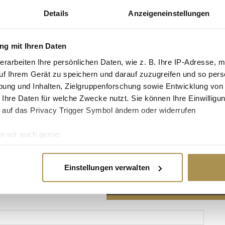
Details
Anzeigeneinstellungen
g mit Ihren Daten
erarbeiten Ihre persönlichen Daten, wie z. B. Ihre IP-Adresse, m
Advertisement
uf Ihrem Gerät zu speichern und darauf zuzugreifen und so pers
ung und Inhalten, Zielgruppenforschung sowie Entwicklung von
 Ihre Daten für welche Zwecke nutzt. Sie können Ihre Einwilligun
 auf das Privacy Trigger Symbol ändern oder widerrufen
n wir auch gerne:
re geografische Lage erfassen, welche bis auf einige Meter gen
es Scannen nach bestimmten Merkmalen (Fingerprinting) identifi
Einstellungen verwalten
ie Ihre persönlichen Daten verarbeitet werden, und legen Sie I
nhalte und Anzeigen zu personalisieren, Funktionen für soziale
Website zu analysieren. Außerdem geben wir Informationen zu I