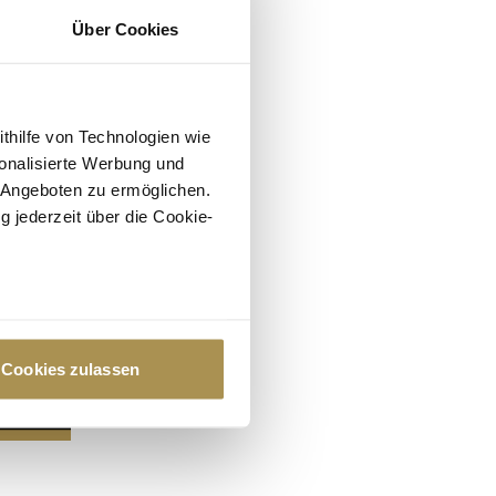
Über Cookies
ithilfe von Technologien wie
onalisierte Werbung und
 Angeboten zu ermöglichen.
g jederzeit über die Cookie-
au sein können
zieren
Cookies zulassen
hre Präferenzen im
Abschnitt
 Medien anbieten zu können
hrer Verwendung unserer