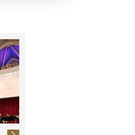
 führen diese Informationen
ie im Rahmen Ihrer Nutzung