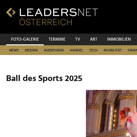
Zum
Inhalt
Zur
Fußzeilen-
Navigation
Zur
FOTO-GALERIE
TERMINE
TV
ART
IMMOBILIEN
Hauptnavigation
NEWS
MEDIEN
AGENTUREN
HANDEL
TECH
MOBILITÄT
FINA
Ball des Sports 2025