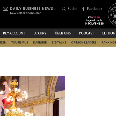
DAILY BUSINESS NEWS
Suche
Facebook
Newsletter abonnieren
KEYACCOUNT
LUXURY
ÜBER UNS
PODCAST
EDITION
SUCHEN
NZEN
TOURISMUS
KARRIERE
BIZ-TALKS
OPINION LEADERS
RANKINGS