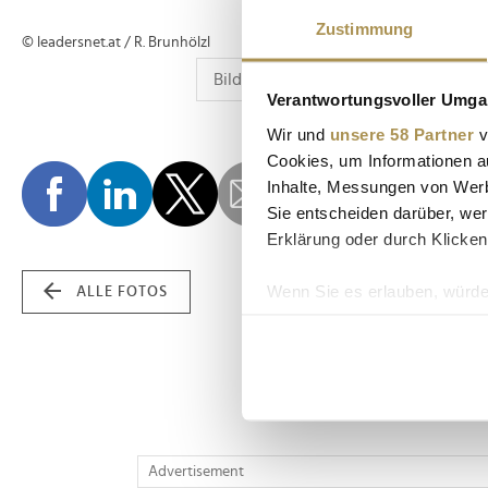
Zustimmung
© leadersnet.at / R. Brunhölzl
Verantwortungsvoller Umgan
Wir und
unsere 58 Partner
v
Cookies, um Informationen a
Inhalte, Messungen von Werb
Sie entscheiden darüber, wer
Erklärung oder durch Klicken
Wenn Sie es erlauben, würde
ALLE FOTOS
Informationen über Ih
Ihr Gerät durch aktiv
Erfahren Sie mehr darüber, w
Einzelheiten
fest.
Wir verwenden Cookies, um I
Advertisement
und die Zugriffe auf unsere 