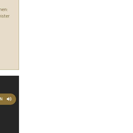
men:
ister
>
EN