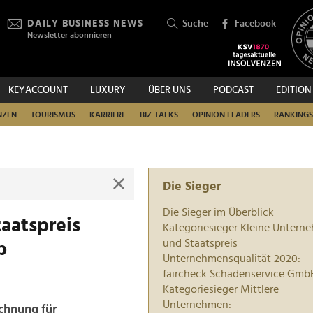
DAILY BUSINESS NEWS
Suche
Facebook
Newsletter abonnieren
KEYACCOUNT
LUXURY
ÜBER UNS
PODCAST
EDITION
SUCHEN
NZEN
TOURISMUS
KARRIERE
BIZ-TALKS
OPINION LEADERS
RANKINGS
Die Sieger
Die Sieger im Überblick
aatspreis
Kategoriesieger Kleine Untern
und Staatspreis
b
Unternehmensqualität 2020:
faircheck Schadenservice Gmb
Kategoriesieger Mittlere
Unternehmen:
ichnung für