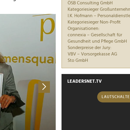
ÖSB Consulting GmbH
Kategoriesieger Großunterneh
I.K. Hofmann – Personaldienstle
>
Kategoriesieger Non-Profit
Organisationen:
connexia – Gesellschaft für
Gesundheit und Pflege GmbH
Sonderpreise der Jury:
VBV – Vorsorgekasse AG
Sto GmbH
LEADERSNET.TV
LAUTSCHALT