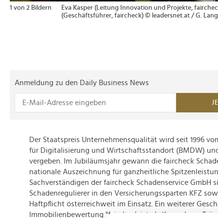
1 von 2 Bildern
Eva Kasper (Leitung Innovation und Projekte, fairchec
(Geschäftsführer, faircheck) © leadersnet.at / G. Lan
Anmeldung zu den Daily Business News
J
Der Staatspreis Unternehmensqualität wird seit 1996 v
für Digitalisierung und Wirtschaftsstandort (BMDW) un
vergeben. Im Jubiläumsjahr gewann die faircheck Scha
nationale Auszeichnung für ganzheitliche Spitzenleistun
Sachverständigen der faircheck Schadenservice GmbH si
Schadenregulierer in den Versicherungssparten KFZ sow
Haftpflicht österreichweit im Einsatz. Ein weiterer Gesch
Immobilienbewertung "faircheck ist als Know-how-Träge