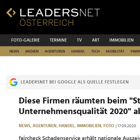
Zum
Inhalt
Zur
Fußzeilen-
Navigation
Zur
FOTO-GALERIE
TERMINE
TV
ART
IMMOBILIEN
Hauptnavigation
NEWS
MEDIEN
AGENTUREN
HANDEL
TECH
MOBILITÄT
FINA
LEADERSNET BEI GOOGLE ALS QUELLE FESTLEGEN
Diese Firmen räumten beim "St
Unternehmensqualität 2020" a
NEWS,
AGENTUREN,
HANDEL,
IMMOBILIEN,
FOTO
| 17.09.2020
faircheck Schadenservice erhält nationale Ausze