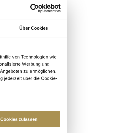
rne
tional
Über Cookies
N,
ithilfe von Technologien wie
onalisierte Werbung und
ft
 Angeboten zu ermöglichen.
ORF-
g jederzeit über die Cookie-
26
au sein können
zieren
Cookies zulassen
hre Präferenzen im
Abschnitt