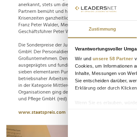
anerkannt, stets um die Schaffung nachhaltiger Beziehu
Partnern bemüht und hat vorbildhaft bewiesen, dass U
Krisenzeiten ganzheitliche Spitzenleistungen vollbringen
Franz Peter Walder, Member of the Board der Quality Au
Zustimmung
Geschäftsführer Peter Winkler zum Gesamtsieg.
Die Sonderpreise der Jury gingen an die VBV – Vorsorge
Verantwortungsvoller Umgan
GmbH. Der Personaldienstleister I.K. Hofmann gewann de
Wir und
unsere 58 Partner
v
Großunternehmen. Den Oberösterreichern kam laut Ansic
ausgeprägtes und fundiert umgesetztes Qualitätsmana
Cookies, um Informationen a
sieben elementaren Punkten zugute. Die Marktführerin i
Inhalte, Messungen von Werb
betriebsnaher Arbeitsmarktpolitik, die ÖSB Consulting 
Sie entscheiden darüber, wer
in der Kategorie Mittlere Unternehmen. In der Kategorie 
Erklärung oder durch Klicken
Organisationen ging der Sieg an die Connexia – Gesells
und Pflege GmbH. (red)
Wenn Sie es erlauben, würde
Informationen über Ih
www.staatspreis.com
Ihr Gerät durch aktiv
Erfahren Sie mehr darüber, w
Einzelheiten
fest.