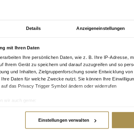
Diese ATX-Konze
ngen zu allen seinen
genießen interna
nternehmen auch in
die größte
 können", gratulierte
Aufmerksamkeit
stria, dem
Details
Anzeigeneinstellungen
NEWS,
MEDIEN,
FINANZE
INDUSTRIE
kasse AG und die Sto
| 06.08.2026
g mit Ihren Daten
n Kategoriepreis für
NÖTIGUNGSVERDACHT
erarbeiten Ihre persönlichen Daten, wie z. B. Ihre IP-Adresse, m
ht der Jury ihr
gementsystem mit
uf Ihrem Gerät zu speichern und darauf zuzugreifen und so pers
Staatsanwaltscha
n der Beratung
ung und Inhalten, Zielgruppenforschung sowie Entwicklung von
ermittelt gegen 
GmbH, holte den Sieg
 Ihre Daten für welche Zwecke nutzt. Sie können Ihre Einwilligun
Stiftungsratschef
Non-Profit-
 auf das Privacy Trigger Symbol ändern oder widerrufen
Lederer
chaft für Gesundheit
NEWS,
MEDIEN
| 06.08.20
n wir auch gerne:
re geografische Lage erfassen, welche bis auf einige Meter gen
es Scannen nach bestimmten Merkmalen (Fingerprinting) identifi
Advertisement
Einstellungen verwalten
ie Ihre persönlichen Daten verarbeitet werden, und legen Sie I