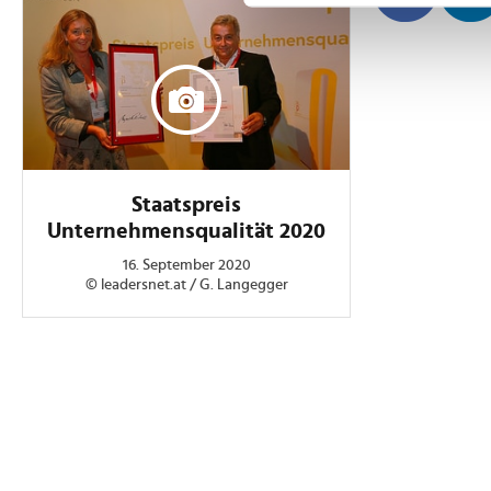
Wir verwenden Cookies, um I
und die Zugriffe auf unsere 
Website an unsere Partner fü
möglicherweise mit weiteren
der Dienste gesammelt habe
Staatspreis
Unternehmensqualität 2020
16. September 2020
© leadersnet.at / G. Langegger