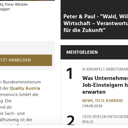
k), Peter Winkler
2 von 2 Bildern
Franz Peter Walder 
gegger
Quality Austria), Mar
Bundesministeriums f
Peter & Paul - "Wald, Wi
der Sektion 1 „Digita
Wirtschaft – Verantwort
und Projekte, fairche
Schneider
für die Zukunft"
MEISTGELESEN
ETZT ANMELDEN
KI KREMPELT ARBEITSMA
Was Unternehme
om Bundesministerium
Job-Einsteigern 
d der
Quality Austria
erwarten
denservice GmbH die
g. Die
NEWS,
TECH,
KARRIERE
| 06.08.2026
nd als
ie Sach- und
CEOS SPIELEN ENTSCHEID
äftszweig ist die
ROLLE
r in der Branche