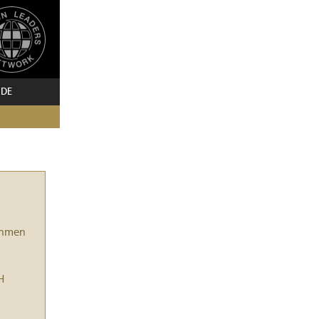
 DE
ehmen
H