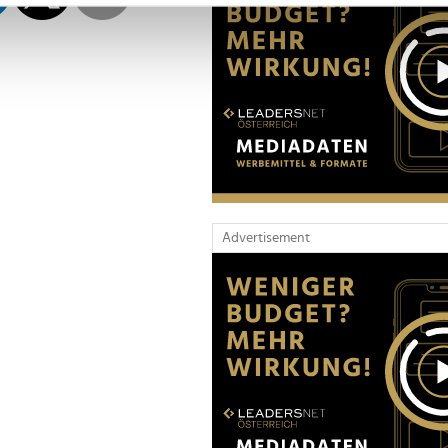
nhalte und Anzeigen zu personalisieren, Funktionen für soziale
Website zu analysieren. Außerdem geben wir Informationen zu I
r soziale Medien, Werbung und Analysen weiter. Unsere Partner
 Daten zusammen, die Sie ihnen bereitgestellt haben oder die s
n.
Advertisement