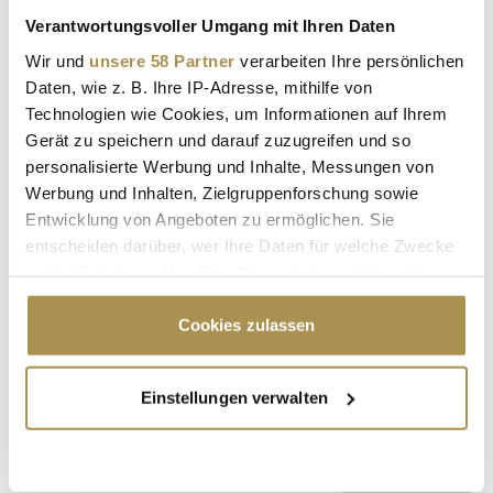
Verantwortungsvoller Umgang mit Ihren Daten
Wir und
unsere 58 Partner
verarbeiten Ihre persönlichen
Kommentar:
*
Daten, wie z. B. Ihre IP-Adresse, mithilfe von
Technologien wie Cookies, um Informationen auf Ihrem
Gerät zu speichern und darauf zuzugreifen und so
personalisierte Werbung und Inhalte, Messungen von
Werbung und Inhalten, Zielgruppenforschung sowie
Entwicklung von Angeboten zu ermöglichen. Sie
entscheiden darüber, wer Ihre Daten für welche Zwecke
Sicherheitscode bestätigen:
*
nutzt. Sie können Ihre Einwilligung jederzeit über die
Cookie-Erklärung oder durch Klicken auf das Privacy
Trigger Symbol ändern oder widerrufen
Cookies zulassen
Wenn Sie es erlauben, würden wir auch gerne:
Einstellungen verwalten
Informationen über Ihre geografische Lage
erfassen, welche bis auf einige Meter genau sein
können
* Pflichtfelder.
ABSENDEN
Ihr Gerät durch aktives Scannen nach