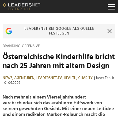
Zum
Inhalt
Zur
Fußzeilen-
Navigation
LEADERSNET BEI GOOGLE ALS QUELLE
Zur
FESTLEGEN
Hauptnavigation
BRANDING-OFFENSIVE
Österreichische Kinderhilfe bricht
nach 25 Jahren mit altem Design
NEWS,
AGENTUREN,
LEADERSNET.TV,
HEALTH,
CHARITY
| Janet Teplik
| 01.06.2026
Nach mehr als einem Vierteljahrhundert
verabschiedet sich das etablierte Hilfswerk von
seinem gewohnten Gesicht. Mit einer neuen Leitidee
und einem radikalen Marken-Relaunch macht die