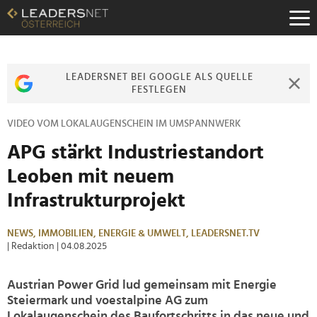
Zum
Inhalt
Zur
Fußzeilen-
Navigation
LEADERSNET BEI GOOGLE ALS QUELLE
Zur
FESTLEGEN
Hauptnavigation
VIDEO VOM LOKALAUGENSCHEIN IM UMSPANNWERK
APG stärkt Industriestandort
Leoben mit neuem
Infrastrukturprojekt
NEWS,
IMMOBILIEN,
ENERGIE & UMWELT,
LEADERSNET.TV
| Redaktion
| 04.08.2025
Austrian Power Grid lud gemeinsam mit Energie
Steiermark und voestalpine AG zum
Lokalaugenschein des Baufortschritts in das neue und