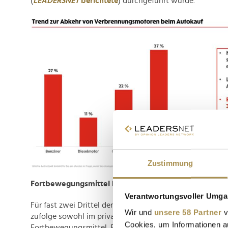
(
LEADERSNET
berichtete
) durchgeführt wurde.
Zustimmung
Fortbewegungsmittel Nummer eins
Verantwortungsvoller Umgan
Für fast zwei Drittel der Österreicher:innen ist das Auto
Wir und
unsere 58 Partner
v
zufolge sowohl im privaten als auch beruflichen Alltag e
Cookies, um Informationen a
Fortbewegungsmittel. Besonders in ländlichen Regionen