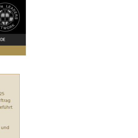
 DE
25
ftrag
eführt
t und