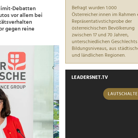
Befragt wurden 1.000
limit-Debatten
Österreicher:innen im Rahmen 
utos vor allem bei
Repräsentativstichprobe der
tätsverhalten
österreichischen Bevölkerung
or gegen reine
zwischen 17 und 70 Jahren,
unterschiedlichen Geschlechts
Bildungsniveaus, aus städtisc
und ländlichen Regionen.
LEADERSNET.TV
LAUTSCHALT