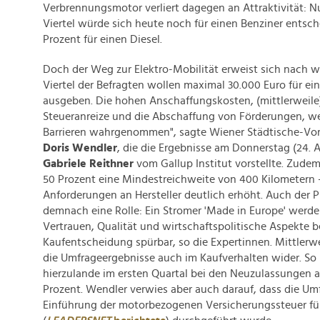
Verbrennungsmotor verliert dagegen an Attraktivität: N
Viertel würde sich heute noch für einen Benziner entsche
Prozent für einen Diesel.
Doch der Weg zur Elektro-Mobilität erweist sich nach wie
Viertel der Befragten wollen maximal 30.000 Euro für ei
ausgeben. Die hohen Anschaffungskosten, (mittlerweile
Steueranreize und die Abschaffung von Förderungen, we
Barrieren wahrgenommen", sagte Wiener Städtische-Vor
Doris Wendler
, die die Ergebnisse am Donnerstag (24. 
Gabriele Reithner
vom Gallup Institut vorstellte. Zude
50 Prozent eine Mindestreichweite von 400 Kilometern 
Anforderungen an Hersteller deutlich erhöht. Auch der P
demnach eine Rolle: Ein Stromer 'Made in Europe' werde 
Vertrauen, Qualität und wirtschaftspolitische Aspekte be
Kaufentscheidung spürbar, so die Expertinnen. Mittlerwe
die Umfrageergebnisse auch im Kaufverhalten wider. So
hierzulande im ersten Quartal bei den Neuzulassungen au
Prozent. Wendler verwies aber auch darauf, dass die Um
Einführung der motorbezogenen Versicherungssteuer fü