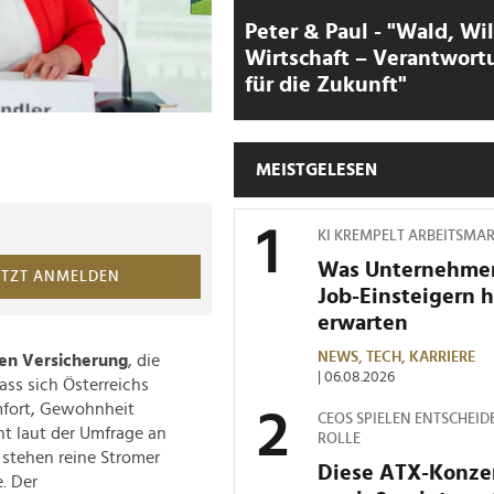
Peter & Paul - "Wald, Wi
Wirtschaft – Verantwort
für die Zukunft"
MEISTGELESEN
KI KREMPELT ARBEITSMA
Was Unternehme
ETZT ANMELDEN
Job-Einsteigern 
erwarten
NEWS,
TECH,
KARRIERE
en Versicherung
, die
| 06.08.2026
ass sich Österreichs
mfort, Gewohnheit
CEOS SPIELEN ENTSCHEID
t laut der Umfrage an
ROLLE
stehen reine Stromer
Diese ATX-Konze
e. Der