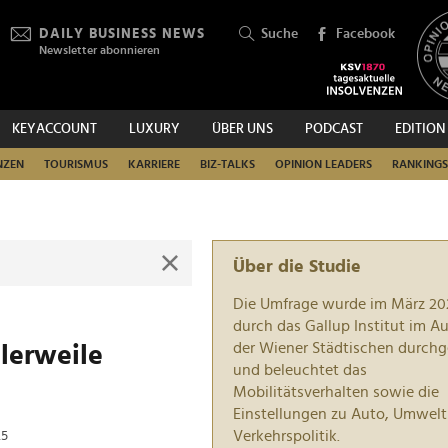
DAILY BUSINESS NEWS
Suche
Facebook
Newsletter abonnieren
KEYACCOUNT
LUXURY
ÜBER UNS
PODCAST
EDITION
SUCHEN
NZEN
TOURISMUS
KARRIERE
BIZ-TALKS
OPINION LEADERS
RANKINGS
Über die Studie
Die Umfrage wurde im März 20
durch das Gallup Institut im Au
der Wiener Städtischen durchg
tlerweile
und beleuchtet das
Mobilitätsverhalten sowie die
Einstellungen zu Auto, Umwel
Verkehrspolitik.
25