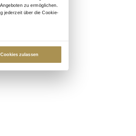
 Angeboten zu ermöglichen.
g jederzeit über die Cookie-
au sein können
zieren
Cookies zulassen
hre Präferenzen im
Abschnitt
 Medien anbieten zu können
hrer Verwendung unserer
 führen diese Informationen
ie im Rahmen Ihrer Nutzung