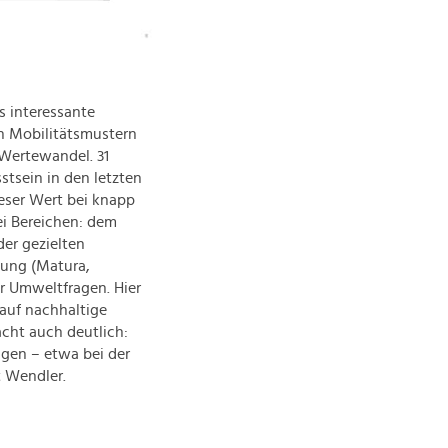
s interessante
en Mobilitätsmustern
 Wertewandel. 31
stsein in den letzten
ieser Wert bei knapp
ei Bereichen: dem
der gezielten
dung (Matura,
r Umweltfragen. Hier
 auf nachhaltige
acht auch deutlich:
ngen – etwa bei der
t Wendler.