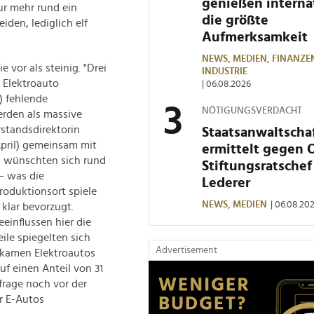
genießen interna
ur mehr rund ein
die größte
iden, lediglich elf
Aufmerksamkeit
NEWS,
MEDIEN,
FINANZE
 vor als steinig. "Drei
INDUSTRIE
n Elektroauto
| 06.08.2026
) fehlende
NÖTIGUNGSVERDACHT
rden als massive
standsdirektorin
Staatsanwaltscha
April) gemeinsam mit
ermittelt gegen 
m wünschten sich rund
Stiftungsratschef
– was die
Lederer
roduktionsort spiele
NEWS,
MEDIEN
| 06.08.20
klar bevorzugt.
einflussen hier die
ile spiegelten sich
Advertisement
 kamen Elektroautos
f einen Anteil von 31
frage noch vor der
r E-Autos