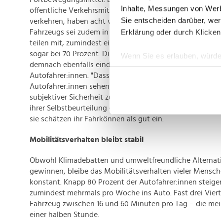
Inhalte, Messungen von Werb
öffentliche Verkehrsmittel oft fehlen oder zu unattraktiv
Sie entscheiden darüber, wer
verkehren, haben acht von zehn Personen ein Auto. Der 
Erklärung oder durch Klicken
Fahrzeugs sei zudem in Österreich weitverbreitet: 65 Pr
teilen mit, zumindest ein Auto zu besitzen. Bei Männern 
sogar bei 70 Prozent. Die Selbsteinschätzung in puncto
Wenn Sie es erlauben, würde
demnach ebenfalls eindeutig: 84 Prozent bezeichnen sich
Informationen über Ih
Autofahrer:innen. "Dass sich Österreicher:innen als (sehr
Ihr Gerät durch aktiv
Autofahrer:innen sehen, scheint ein Ausdruck von Routi
Erfahren Sie mehr darüber, w
subjektiver Sicherheit zu sein", sagt Wendler. Jüngere bis
Einzelheiten
fest.
ihrer Selbstbeurteilung etwas zurückhaltender als ältere
sie schätzen ihr Fahrkönnen als gut ein.
Wir verwenden Cookies, um I
Mobilitätsverhalten bleibt stabil
und die Zugriffe auf unsere 
Website an unsere Partner fü
Obwohl Klimadebatten und umweltfreundliche Alternat
möglicherweise mit weiteren
gewinnen, bleibe das Mobilitätsverhalten vieler Mensch
der Dienste gesammelt habe
konstant. Knapp 80 Prozent der Autofahrer:innen steige
zumindest mehrmals pro Woche ins Auto. Fast drei Viert
Fahrzeug zwischen 16 und 60 Minuten pro Tag – die mei
einer halben Stunde.