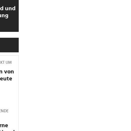
ld und
ung
RKT UM
n von
heute
ENDE
rne