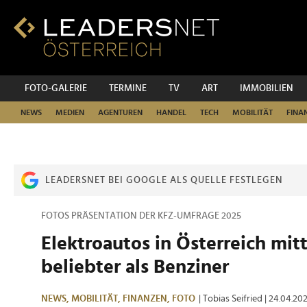
Zum
Inhalt
Zur
Fußzeilen-
Navigation
Zur
FOTO-GALERIE
TERMINE
TV
ART
IMMOBILIEN
Hauptnavigation
NEWS
MEDIEN
AGENTUREN
HANDEL
TECH
MOBILITÄT
FINA
LEADERSNET BEI GOOGLE ALS QUELLE FESTLEGEN
FOTOS PRÄSENTATION DER KFZ-UMFRAGE 2025
Elektroautos in Österreich mit
beliebter als Benziner
NEWS,
MOBILITÄT,
FINANZEN,
FOTO
| Tobias Seifried
| 24.04.20