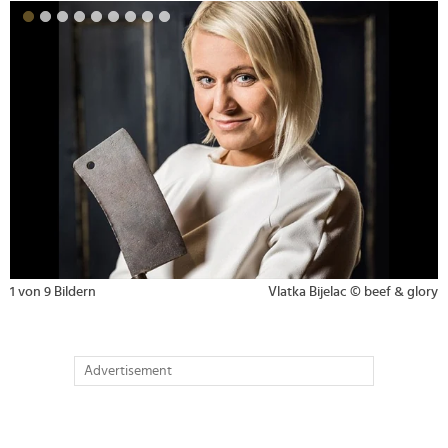
>
2 von 9 Bildern
Vlatka Bijelac und ihr Mann Nelson Atiso-Naah ©
beef & glory
Advertisement