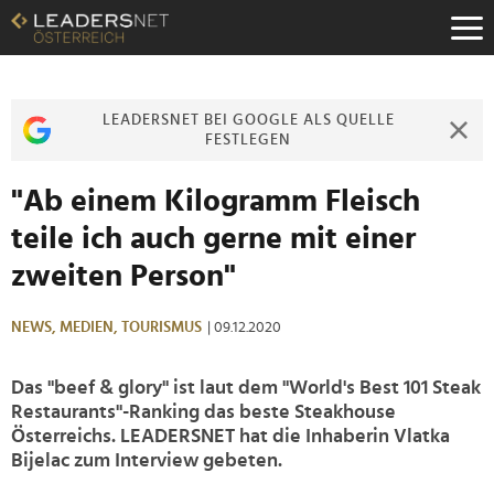
Zum
Inhalt
Zur
Fußzeilen-
Navigation
LEADERSNET BEI GOOGLE ALS QUELLE
Zur
FESTLEGEN
Hauptnavigation
"Ab einem Kilogramm Fleisch
teile ich auch gerne mit einer
zweiten Person"
NEWS,
MEDIEN,
TOURISMUS
| 09.12.2020
Das "beef & glory" ist laut dem "World's Best 101 Steak
Restaurants"-Ranking das beste Steakhouse
Österreichs. LEADERSNET hat die Inhaberin Vlatka
Bijelac zum Interview gebeten.