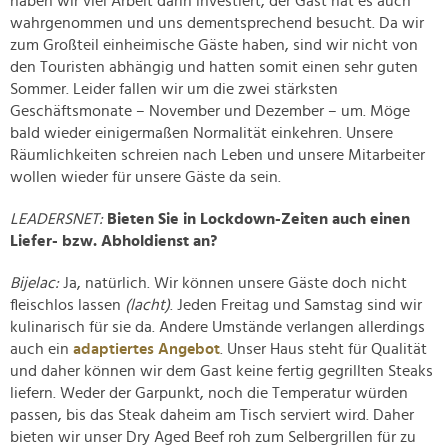
haben wir viel Arbeit darin investiert, der Gast hat es auch
wahrgenommen und uns dementsprechend besucht. Da wir
zum Großteil einheimische Gäste haben, sind wir nicht von
den Touristen abhängig und hatten somit einen sehr guten
Sommer. Leider fallen wir um die zwei stärksten
Geschäftsmonate – November und Dezember – um. Möge
bald wieder einigermaßen Normalität einkehren. Unsere
Räumlichkeiten schreien nach Leben und unsere Mitarbeiter
wollen wieder für unsere Gäste da sein.
LEADERSNET:
Bieten Sie in Lockdown-Zeiten auch einen
Liefer- bzw. Abholdienst an?
Bijelac:
Ja, natürlich. Wir können unsere Gäste doch nicht
fleischlos lassen
(lacht)
. Jeden Freitag und Samstag sind wir
kulinarisch für sie da. Andere Umstände verlangen allerdings
auch ein
adaptiertes Angebot
. Unser Haus steht für Qualität
und daher können wir dem Gast keine fertig gegrillten Steaks
liefern. Weder der Garpunkt, noch die Temperatur würden
passen, bis das Steak daheim am Tisch serviert wird. Daher
bieten wir unser Dry Aged Beef roh zum Selbergrillen für zu