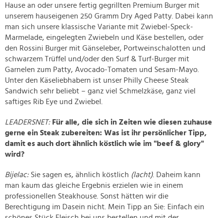
Hause an oder unsere fertig gegrillten Premium Burger mit
unserem hauseigenen 250 Gramm Dry Aged Patty. Dabei kann
man sich unsere klassische Variante mit Zwiebel-Speck-
Marmelade, eingelegten Zwiebeln und Käse bestellen, oder
den Rossini Burger mit Gänseleber, Portweinschalotten und
schwarzem Trüffel und/oder den Surf & Turf-Burger mit
Garnelen zum Patty, Avocado-Tomaten und Sesam-Mayo.
Unter den Käseliebhabern ist unser Philly Cheese Steak
Sandwich sehr beliebt – ganz viel Schmelzkäse, ganz viel
saftiges Rib Eye und Zwiebel.
LEADERSNET:
Für alle, die sich in Zeiten wie diesen zuhause
gerne ein Steak zubereiten: Was ist ihr persönlicher Tipp,
damit es auch dort ähnlich köstlich wie im "beef & glory"
wird?
Bijelac:
Sie sagen es, ähnlich köstlich
(lacht)
. Daheim kann
man kaum das gleiche Ergebnis erzielen wie in einem
professionellen Steakhouse. Sonst hätten wir die
Berechtigung im Dasein nicht. Mein Tipp an Sie: Einfach ein
schönes Stück Fleisch bei uns bestellen und mit der