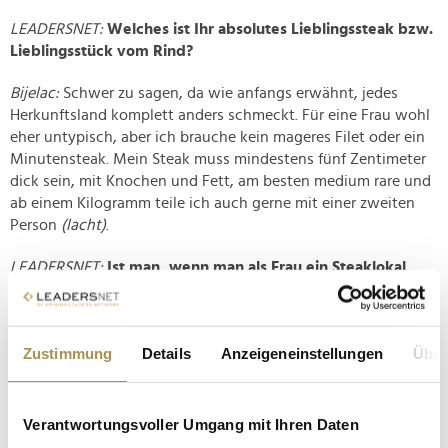
LEADERSNET:
Welches ist Ihr absolutes Lieblingssteak bzw.
Lieblingsstück vom Rind?
Bijelac:
Schwer zu sagen, da wie anfangs erwähnt, jedes
Herkunftsland komplett anders schmeckt. Für eine Frau wohl
eher untypisch, aber ich brauche kein mageres Filet oder ein
Minutensteak. Mein Steak muss mindestens fünf Zentimeter
dick sein, mit Knochen und Fett, am besten medium rare und
ab einem Kilogramm teile ich auch gerne mit einer zweiten
Person
(lacht)
.
LEADERSNET:
Ist man, wenn man als Frau ein Steaklokal
führt, Vorurteilen ausgesetzt?
Bijelac:
Nach meinem Studium hatte ich immer Jobs in einer
Zustimmung
Details
Anzeigeneinstellungen
Über
Führungsrolle. Somit habe ich mich mit möglichen Vorurteilen
im Vorfeld nicht auseinandergesetzt. Jetzt betrachtet, würde
ich sagen, nachdem ich mit meinem Profilbild leicht
provokativ wirke, ist es für viele unserer Gäste sogar
Verantwortungsvoller Umgang mit Ihren Daten
spannend, mich als Steakhouse-Besitzerin und Frau