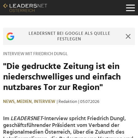
Zum
Inhalt
Zur
Fußzeilen-
Navigation
LEADERSNET BEI GOOGLE ALS QUELLE
Zur
FESTLEGEN
Hauptnavigation
INTERVIEW MIT FRIEDRICH DUNGL
"Die gedruckte Zeitung ist ein
niederschwelliges und einfach
nutzbares Tor zur Region"
NEWS,
MEDIEN,
INTERVIEW
| Redaktion
| 05.07.2026
Im
LEADERSNET
-Interview spricht Friedrich Dungl,
geschäftsführender Präsident vom Verband der
Regionalmedien Österreich, über die Zukunft des