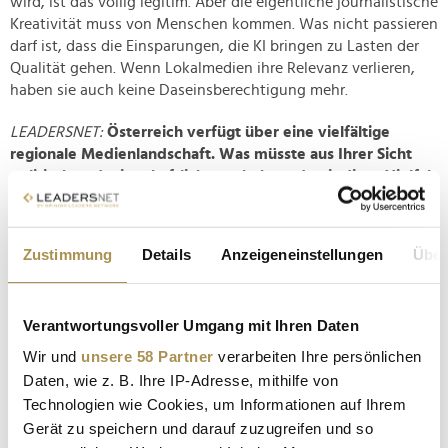
wird, ist das völlig legitim. Aber die eigentliche journalistische
Kreativität muss von Menschen kommen. Was nicht passieren
darf ist, dass die Einsparungen, die KI bringen zu Lasten der
Qualität gehen. Wenn Lokalmedien ihre Relevanz verlieren,
haben sie auch keine Daseinsberechtigung mehr.
LEADERSNET:
Österreich verfügt über eine vielfältige
regionale Medienlandschaft. Was müsste aus Ihrer Sicht
politisch und wirtschaftlich geschehen, damit diese Vielfalt
langfristig erhalten bleibt?
Dungl:
Wir müssen Big Tech Unternehmen einhegen und
Zustimmung
Details
Anzeigeneinstellungen
Über
regulieren. Die Turbo-Marktwirtschaft hat an dieser Ecke zu
einem Marktversagen geführt. Ein reizvoller Gedanke ist für
mich, Unternehmen steuerlich zu belohnen, die
Verantwortungsvoller Umgang mit Ihren Daten
österreichische Werbeträger nützen. Durch die
Wertschöpfung im Inland kommt dann ein Vielfaches davon
Wir und
unsere 58 Partner
verarbeiten Ihre persönlichen
wieder herein.
Daten, wie z. B. Ihre IP-Adresse, mithilfe von
Technologien wie Cookies, um Informationen auf Ihrem
LEADERSNET:
Viele Menschen beklagen eine zunehmende
Gerät zu speichern und darauf zuzugreifen und so
gesellschaftliche Polarisierung. Können Regionalmedien