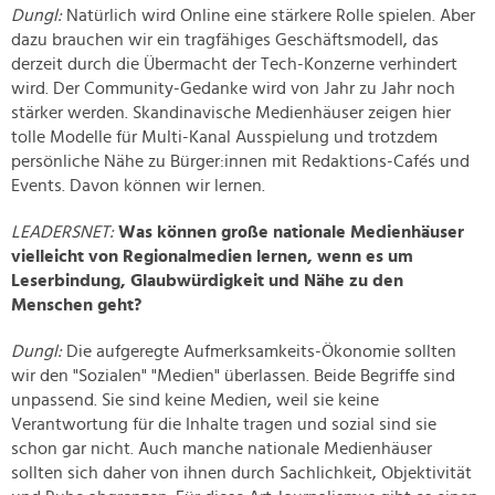
Dungl:
Natürlich wird Online eine stärkere Rolle spielen. Aber
personalisieren, Funktionen für soziale Medien anbieten
dazu brauchen wir ein tragfähiges Geschäftsmodell, das
zu können und die Zugriffe auf unsere Website zu
derzeit durch die Übermacht der Tech-Konzerne verhindert
analysieren. Außerdem geben wir Informationen zu Ihrer
wird. Der Community-Gedanke wird von Jahr zu Jahr noch
Verwendung unserer Website an unsere Partner für
stärker werden. Skandinavische Medienhäuser zeigen hier
soziale Medien, Werbung und Analysen weiter. Unsere
tolle Modelle für Multi-Kanal Ausspielung und trotzdem
Partner führen diese Informationen möglicherweise mit
persönliche Nähe zu Bürger:innen mit Redaktions-Cafés und
weiteren Daten zusammen, die Sie ihnen bereitgestellt
Events. Davon können wir lernen.
haben oder die sie im Rahmen Ihrer Nutzung der Dienste
LEADERSNET:
Was können große nationale Medienhäuser
gesammelt haben.
vielleicht von Regionalmedien lernen, wenn es um
Leserbindung, Glaubwürdigkeit und Nähe zu den
Menschen geht?
Dungl:
Die aufgeregte Aufmerksamkeits-Ökonomie sollten
wir den "Sozialen" "Medien" überlassen. Beide Begriffe sind
unpassend. Sie sind keine Medien, weil sie keine
Verantwortung für die Inhalte tragen und sozial sind sie
schon gar nicht. Auch manche nationale Medienhäuser
sollten sich daher von ihnen durch Sachlichkeit, Objektivität