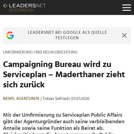
Zum
Inhalt
Zur
Fußzeilen-
Navigation
LEADERSNET BEI GOOGLE ALS QUELLE
Zur
FESTLEGEN
Hauptnavigation
UMFIRMIERUNG UND NEUAUSRICHTUNG
Campaigning Bureau wird zu
Serviceplan – Maderthaner zieht
sich zurück
NEWS,
AGENTUREN
| Tobias Seifried
| 01.07.2026
Mit der Umfirmierung zu Serviceplan Public Affairs
gibt der Agenturgründer auch seine verbleibenden
Anteile sowie seine Funktion als Beirat ab.