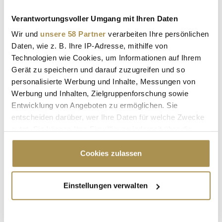
Verantwortungsvoller Umgang mit Ihren Daten
* Pflichtfelder.
ABSENDEN
Wir und
unsere 58 Partner
verarbeiten Ihre persönlichen
Daten, wie z. B. Ihre IP-Adresse, mithilfe von
Technologien wie Cookies, um Informationen auf Ihrem
LEADERSNET.TV
Gerät zu speichern und darauf zuzugreifen und so
personalisierte Werbung und Inhalte, Messungen von
Werbung und Inhalten, Zielgruppenforschung sowie
LAUTSCHALTEN
Entwicklung von Angeboten zu ermöglichen. Sie
entscheiden darüber, wer Ihre Daten für welche Zwecke
nutzt. Sie können Ihre Einwilligung jederzeit über die
Cookie-Erklärung oder durch Klicken auf das Privacy
Trigger Symbol ändern oder widerrufen
Cookies zulassen
Wenn Sie es erlauben, würden wir auch gerne:
Einstellungen verwalten
Informationen über Ihre geografische Lage
erfassen, welche bis auf einige Meter genau sein
Peter & Paul - "Wald, Wild und Wirtschaft –
können