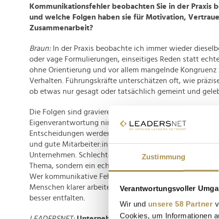
Kommunikationsfehler beobachten Sie in der Praxis b
und welche Folgen haben sie für Motivation, Vertrau
Zusammenarbeit?
Braun:
In der Praxis beobachte ich immer wieder dieselb
oder vage Formulierungen, einseitiges Reden statt echte
ohne Orientierung und vor allem mangelnde Kongruenz
Verhalten. Führungskräfte unterschätzen oft, wie präzise
ob etwas nur gesagt oder tatsächlich gemeint und geleb
Die Folgen sind gravierend. Motivation sinkt, Vertrauen
Eigenverantwortung nimmt ab und Zusammenarbeit wir
Entscheidungen werden vorsichtiger getroffen, Innovati
und gute Mitarbeiter:innen ziehen sich innerlich zurück
Unternehmen. Schlechte Führungskommunikation ist de
Zustimmung
Thema, sondern ein echter Produktivitäts- und Kulturfak
Wer kommunikative Fehler erkennt und korrigiert, schaff
Menschen klarer arbeiten, mehr Verantwortung überneh
Verantwortungsvoller Umgan
besser entfalten.
Wir und
unsere 58 Partner
v
Cookies, um Informationen a
LEADERSNET:
Unternehmen bewegen sich derzeit in 