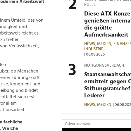
modernen Arbeitswelt
ROLLE
Diese ATX-Konze
genießen interna
einem Umfeld, das von
indigkeit und
die größte
rbeitswelt reicht es
Aufmerksamkeit
u treffen.
NEWS,
MEDIEN,
FINANZE
on Verlässlichkeit,
INDUSTRIE
| 06.08.2026
len
NÖTIGUNGSVERDACHT
rüber, ob Menschen
Staatsanwaltscha
einer Führungskraft
ermittelt gegen 
äzise, kongruent und
Stiftungsratschef
 Reibung und bindet
Lederer
ntfaltet sich erst
or allem
NEWS,
MEDIEN
| 06.08.20
tionsarbeit.
e fachliche
Advertisement
g. Welche