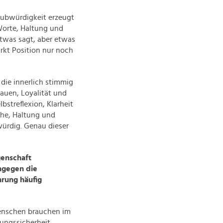
laubwürdigkeit erzeugt
Worte, Haltung und
twas sagt, aber etwas
irkt Position nur noch
die innerlich stimmig
auen, Loyalität und
bstreflexion, Klarheit
che, Haltung und
würdig. Genau dieser
genschaft
ingegen die
hrung häufig
 Menschen brauchen im
ungssicherheit.