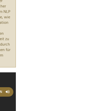
er
cher
em NLP
e, wie
ation
uen
it zu
durch
en für
im
EN