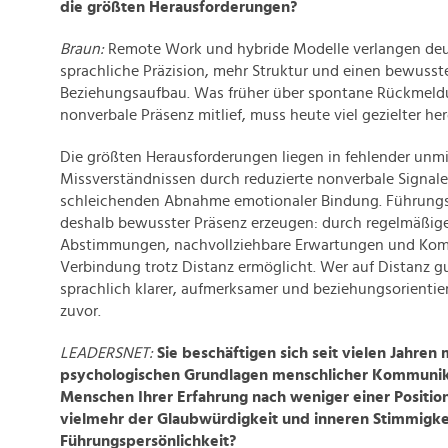
die größten Herausforderungen?
Braun:
Remote Work und hybride Modelle verlangen deu
sprachliche Präzision, mehr Struktur und einen bewusst
Beziehungsaufbau. Was früher über spontane Rückmel
nonverbale Präsenz mitlief, muss heute viel gezielter he
Die größten Herausforderungen liegen in fehlender unmi
Missverständnissen durch reduzierte nonverbale Signale
schleichenden Abnahme emotionaler Bindung. Führung
deshalb bewusster Präsenz erzeugen: durch regelmäßige
Abstimmungen, nachvollziehbare Erwartungen und Kom
Verbindung trotz Distanz ermöglicht. Wer auf Distanz gu
sprachlich klarer, aufmerksamer und beziehungsorientier
zuvor.
LEADERSNET:
Sie beschäftigen sich seit vielen Jahren 
psychologischen Grundlagen menschlicher Kommunik
Menschen Ihrer Erfahrung nach weniger einer Position
vielmehr der Glaubwürdigkeit und inneren Stimmigkei
Führungspersönlichkeit?