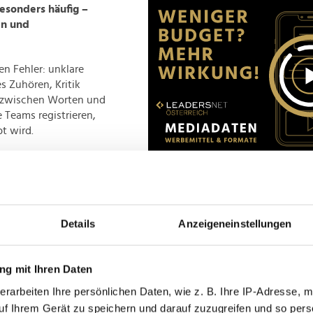
esonders häufig –
en und
en Fehler: unklare
s Zuhören, Kritik
 zwischen Worten und
 Teams registrieren,
t wird.
 wird beschädigt,
d zäher.
onskraft geht verloren
Advertisement
 oder verlassen das
shalb kein weiches
Details
Anzeigeneinstellungen
tor. Umgekehrt gilt:
t ein Umfeld, in dem
men und ihr Potenzial
g mit Ihren Daten
erarbeiten Ihre persönlichen Daten, wie z. B. Ihre IP-Adresse, m
uf Ihrem Gerät zu speichern und darauf zuzugreifen und so pers
einem Umfeld, das