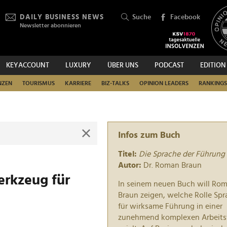
DAILY BUSINESS NEWS
Suche
Facebook
Newsletter abonnieren
KEYACCOUNT
LUXURY
ÜBER UNS
PODCAST
EDITION
SUCHEN
NZEN
TOURISMUS
KARRIERE
BIZ-TALKS
OPINION LEADERS
RANKINGS
Infos zum Buch
Titel:
Die Sprache der Führung
Autor:
Dr. Roman Braun
erkzeug für
In seinem neuen Buch will Ro
Braun zeigen, welche Rolle Sp
für wirksame Führung in einer
zunehmend komplexen Arbeits