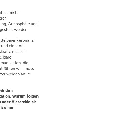
tlich mehr
eren
dung, Atmosphäre und
rgestellt werden.
ttelbarer Resonanz,
 und einer oft
skräfte müssen
, klare
munikation, die
t führen will, muss
ter werden als je
mit den
ation. Warum folgen
 oder Hierarchie als
t einer