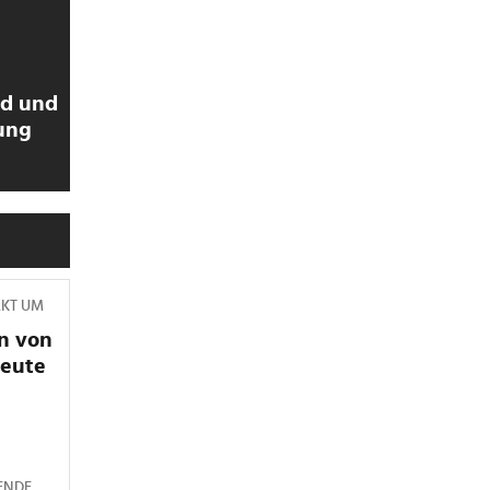
ld und
ung
RKT UM
n von
heute
ENDE