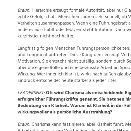
Braun:
Hierarchie erzeugt formale Autorität, aber nur G
echte Gefolgschaft. Menschen spüren sehr schnell, ob 
Verhalten zusammenpassen. Wenn eine Führungskraft e
anderes ausstrahlt oder lebt, entsteht Irritation. Dann w
kurzfristig, nicht nachhaltig.
Langfristig folgen Menschen Führungspersönlichkeiten, 
und kongruent auftreten. Diese Kongruenz erzeugt Vertr
Motivation. Sie entsteht nicht zufällig, sondern durch Sel
über die eigene Rolle und eine bewusste Arbeit an Spra
Wirkung. Wer innerlich klar ist, wirkt nach außen glaub
Eindruck entscheidet heute stärker als jeder Titel.
LEADERSNET:
Oft wird Charisma als entscheidende Ei
erfolgreicher Führungskräfte genannt. Sie betonen h
Bedeutung von Klarheit. Warum ist Klarheit in der Fü
wirkungsvoller als persönliche Ausstrahlung?
Braun:
Charisma kann faszinieren, aber Klarheit führt.
Arbeitsalltag vor allem Verständnis, Richtung und Handl