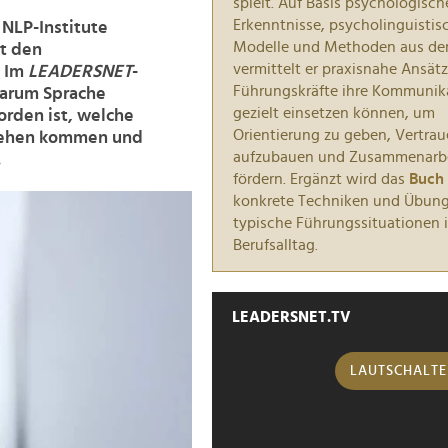
spielt. Auf Basis psychologisch
Erkenntnisse, psycholinguistis
 NLP-Institute
Modelle und Methoden aus d
it den
vermittelt er praxisnahe Ansätz
. Im
LEADERSNET
-
Führungskräfte ihre Kommunik
warum Sprache
gezielt einsetzen können, um
rden ist, welche
Orientierung zu geben, Vertra
tehen kommen und
aufzubauen und Zusammenarbe
.
fördern. Ergänzt wird das
Buch
konkrete Techniken und Übung
typische Führungssituationen 
Berufsalltag.
LEADERSNET.TV
LAUTSCHALT