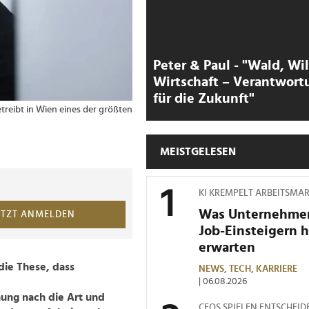
Peter & Paul - "Wald, Wi
Wirtschaft – Verantwort
für die Zukunft"
eibt in Wien eines der größten
MEISTGELESEN
KI KREMPELT ARBEITSMA
Was Unternehme
ETZT ANMELDEN
Job-Einsteigern 
erwarten
die These, dass
NEWS,
TECH,
KARRIERE
| 06.08.2026
ung nach die Art und
CEOS SPIELEN ENTSCHEID