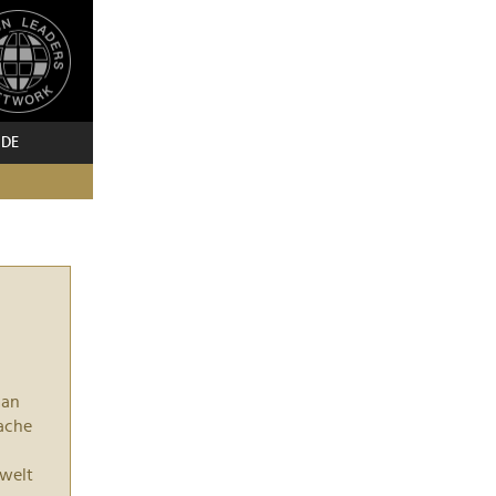
 DE
man
rache
welt