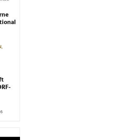
rne
tional
N,
ft
ORF-
26