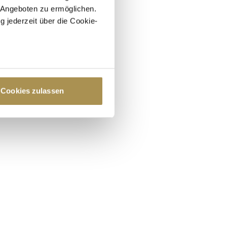
 Angeboten zu ermöglichen.
g jederzeit über die Cookie-
au sein können
zieren
Cookies zulassen
hre Präferenzen im
Abschnitt
 Medien anbieten zu können
hrer Verwendung unserer
 führen diese Informationen
ie im Rahmen Ihrer Nutzung