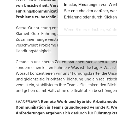
Inhalte, Messungen von Werb
von Unsicherheit, Veränderung und hoher Dynamik ge
Sie entscheiden darüber, wer
Führungskommunikation in solchen Zeiten Orientier
Erklärung oder durch Klicken
Probleme zu beschönigen?
Braun:
Orientierung entsteht nicht durch Beschwichtig
Wenn Sie es erlauben, würde
Klarheit. Gute Führungskommunikation benennt die Fakte
Informationen über Ih
Zusammenhänge verständlich und macht deutlich, was al
Ihr Gerät durch aktiv
verschweigt Probleme nicht, sondern verbindet Ehrlichk
Erfahren Sie mehr darüber, w
Handlungsfähigkeit.
Einzelheiten
fest.
Gerade in unsicheren Zeiten brauchen Menschen keine 
sondern einen klaren Rahmen: Was ist die Lage? Was ist 
Wir verwenden Cookies, um I
Worauf konzentrieren wir uns? Führungskräfte, die Uns
und die Zugriffe auf unsere 
und gleichzeitig Prioritäten, Richtung und ein realistisc
Website an unsere Partner fü
vermitteln, stabilisieren ihre Teams. Sie lenken den Bli
möglicherweise mit weiteren
und geben damit Halt, ohne die Realität zu beschönigen
der Dienste gesammelt habe
LEADERSNET:
Remote Work und hybride Arbeitsmodel
Kommunikation in Teams grundlegend verändert. We
Anforderungen ergeben sich dadurch für Führungskrä