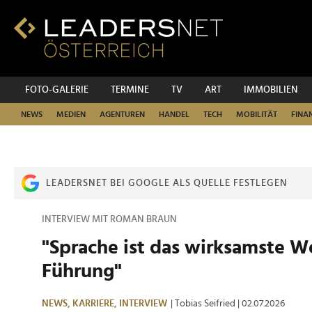
Zum
Inhalt
Zur
Fußzeilen-
Navigation
Zur
FOTO-GALERIE
TERMINE
TV
ART
IMMOBILIEN
Hauptnavigation
NEWS
MEDIEN
AGENTUREN
HANDEL
TECH
MOBILITÄT
FINA
LEADERSNET BEI GOOGLE ALS QUELLE FESTLEGEN
INTERVIEW MIT ROMAN BRAUN
"Sprache ist das wirksamste W
Führung"
NEWS,
KARRIERE,
INTERVIEW
| Tobias Seifried
| 02.07.2026