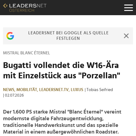
Zum
Inhalt
Zur
Fußzeilen-
Navigation
LEADERSNET BEI GOOGLE ALS QUELLE
Zur
FESTLEGEN
Hauptnavigation
MISTRAL BLANC ÉTERNEL
Bugatti vollendet die W16-Ära
mit Einzelstück aus "Porzellan"
NEWS,
MOBILITÄT,
LEADERSNET.TV,
LUXUS
| Tobias Seifried
| 02.07.2026
Der 1.600 PS starke Mistral "Blanc Éternel" vereint
modernste digitale Fahrzeugentwicklung,
traditionelle Handwerkskunst und das spezielle
Material in einem außergewöhnlichen Roadster.